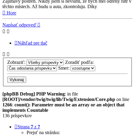
Zajímavý postřeh. Nikdy jsem si nevšiml, že bych měl odřený filtr v
těchto místech. Až budu u auta, zkontroluju. Díky
Hore
Napísať odpoveď
Náhľad pre tlač
Zobraziť:
Zoradiť podľa:
Smer:
[phpBB Debug] PHP Warning
: in file
[ROOT]/vendor/twig/twig/lib/Twig/Extension/Core.php
on line
1266
:
count(): Parameter must be an array or an object that
implements Countable
136 príspevkov
Strana
7
z
7
Prejsť na stránku: