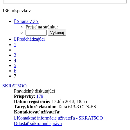
136 príspevkov
Strana
7
z
7
Prejsť na stránku:
Predchádzajúci
1
…
3
4
5
6
7
SKRAT5OO
Pravidelný diskutujúci
Príspevky:
179
Dátum registrácie:
17 Jún 2013, 18:55
Tatry, ktoré vlastním:
Tatra 613-3 OTS-ES
Kontaktovať užívateľa:
Kontaktné informácie užívateľa - SKRAT5OO
Odoslať súkromnú správu