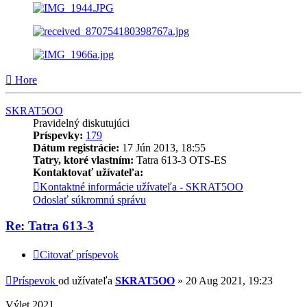
Hore
SKRAT5OO
Pravidelný diskutujúci
Príspevky:
179
Dátum registrácie:
17 Jún 2013, 18:55
Tatry, ktoré vlastním:
Tatra 613-3 OTS-ES
Kontaktovať užívateľa:
Kontaktné informácie užívateľa - SKRAT5OO
Odoslať súkromnú správu
Re: Tatra 613-3
Citovať príspevok
Príspevok
od užívateľa
SKRAT5OO
»
20 Aug 2021, 19:23
Výlet 2021