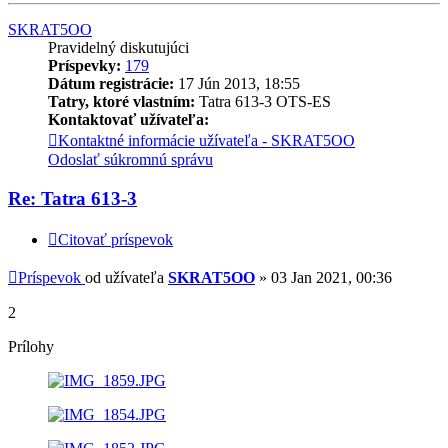
SKRAT5OO
Pravidelný diskutujúci
Príspevky:
179
Dátum registrácie:
17 Jún 2013, 18:55
Tatry, ktoré vlastním:
Tatra 613-3 OTS-ES
Kontaktovať užívateľa:
Kontaktné informácie užívateľa - SKRAT5OO
Odoslať súkromnú správu
Re: Tatra 613-3
Citovať príspevok
Príspevok
od užívateľa
SKRAT5OO
»
03 Jan 2021, 00:36
2
Prílohy