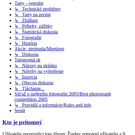
Tatry - veteráni
↳ Technické problémy
↳ Tatry na predaj
↳ Zháňam
↳ Príbehy, zážitky
↳ Štatistická diskusia
↳ Fotografie
↳ História
Akcie, stretnutia/Meetings
↳ Diskusia
Tatraportal.sk
↳ Názory na stránku
↳ Návrhy na vylepšenie
↳ Inzercia
↳ Obecna diskusia
↳ Tláchanie...
Súťaž o najlepšiu fotografiu 2005/Best photograph
competition 2005
↳ Pravidlá a informácie/Rules and info
Senát
Kto je prítomný
Užívatelia prezerajúci toto fórum: Žiadny pripojení užívatelia a 9