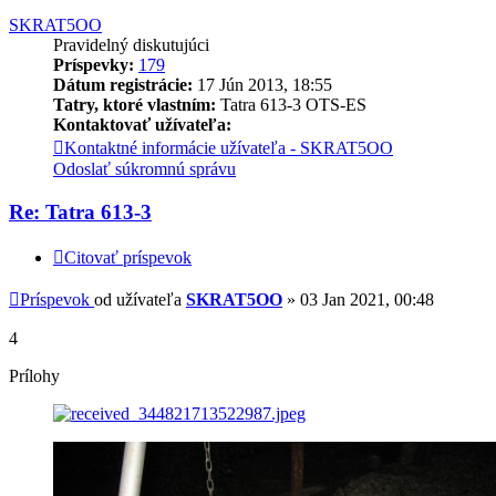
SKRAT5OO
Pravidelný diskutujúci
Príspevky:
179
Dátum registrácie:
17 Jún 2013, 18:55
Tatry, ktoré vlastním:
Tatra 613-3 OTS-ES
Kontaktovať užívateľa:
Kontaktné informácie užívateľa - SKRAT5OO
Odoslať súkromnú správu
Re: Tatra 613-3
Citovať príspevok
Príspevok
od užívateľa
SKRAT5OO
»
03 Jan 2021, 00:48
4
Prílohy