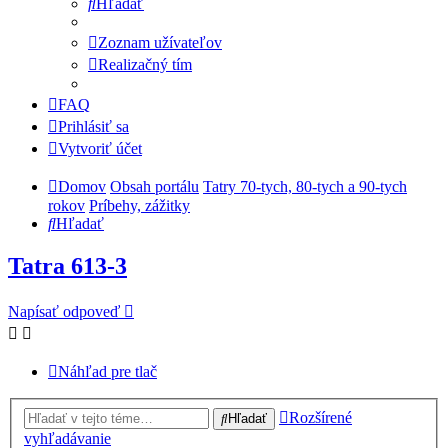
Hľadať
Zoznam užívateľov
Realizačný tím
FAQ
Prihlásiť sa
Vytvoriť účet
Domov
Obsah portálu
Tatry 70-tych, 80-tych a 90-tych
rokov
Príbehy, zážitky
Hľadať
Tatra 613-3
Napísať odpoveď
Náhľad pre tlač
Rozšírené
Hľadať
vyhľadávanie