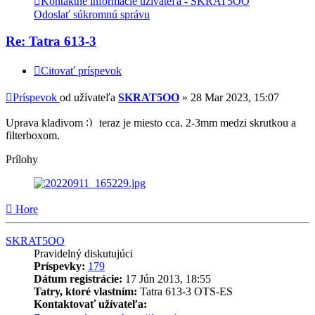
Kontaktné informácie užívateľa - SKRAT5OO
Odoslať súkromnú správu
Re: Tatra 613-3
Citovať príspevok
Príspevok
od užívateľa
SKRAT5OO
»
28 Mar 2023, 15:07
Uprava kladivom
teraz je miesto cca. 2-3mm medzi skrutkou a
filterboxom.
Prílohy
Hore
SKRAT5OO
Pravidelný diskutujúci
Príspevky:
179
Dátum registrácie:
17 Jún 2013, 18:55
Tatry, ktoré vlastním:
Tatra 613-3 OTS-ES
Kontaktovať užívateľa: