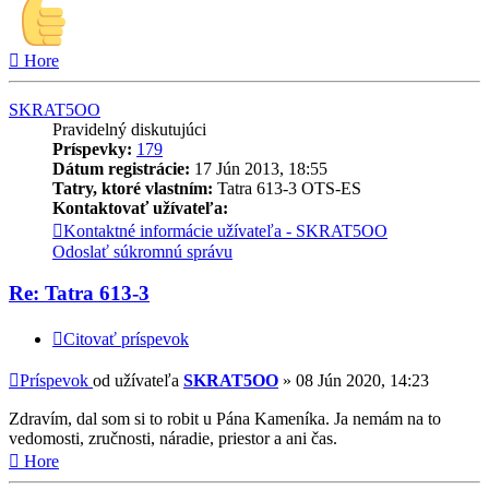
Hore
SKRAT5OO
Pravidelný diskutujúci
Príspevky:
179
Dátum registrácie:
17 Jún 2013, 18:55
Tatry, ktoré vlastním:
Tatra 613-3 OTS-ES
Kontaktovať užívateľa:
Kontaktné informácie užívateľa - SKRAT5OO
Odoslať súkromnú správu
Re: Tatra 613-3
Citovať príspevok
Príspevok
od užívateľa
SKRAT5OO
»
08 Jún 2020, 14:23
Zdravím, dal som si to robit u Pána Kameníka. Ja nemám na to
vedomosti, zručnosti, náradie, priestor a ani čas.
Hore