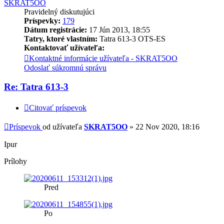
SKRAT5OO
Pravidelný diskutujúci
Príspevky:
179
Dátum registrácie:
17 Jún 2013, 18:55
Tatry, ktoré vlastním:
Tatra 613-3 OTS-ES
Kontaktovať užívateľa:
Kontaktné informácie užívateľa - SKRAT5OO
Odoslať súkromnú správu
Re: Tatra 613-3
Citovať príspevok
Príspevok
od užívateľa
SKRAT5OO
»
22 Nov 2020, 18:16
Ipur
Prílohy
Pred
Po