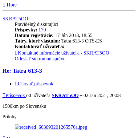
Hore
SKRAT5OO
Pravidelný diskutujúci
Príspevky:
179
Dátum registrácie:
17 Jún 2013, 18:55
Tatry, ktoré vlastním:
Tatra 613-3 OTS-ES
Kontaktovať užívateľa:
Kontaktné informácie užívateľa - SKRAT5OO
Odoslať súkromnú správu
Re: Tatra 613-3
Citovať príspevok
Príspevok
od užívateľa
SKRAT5OO
»
02 Jan 2021, 20:08
1500km po Slovensku
Prílohy