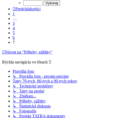
Predchádzajúci
1
…
3
4
5
6
7
Návrat na "Príbehy, zážitky"
Rýchla navigácia vo fórach
Pravidla fora
↳ Pravidla fora - prosim precitat
Tatry 70-tych, 80-tych a 90-tych rokov
↳ Technické problémy
↳ Tatry na predaj
↳ Zháňam...
↳ Príbehy, zážitky
↳ Štatistická diskusia
↳ Fotografie
↳ Projekt TATRA dokumenty