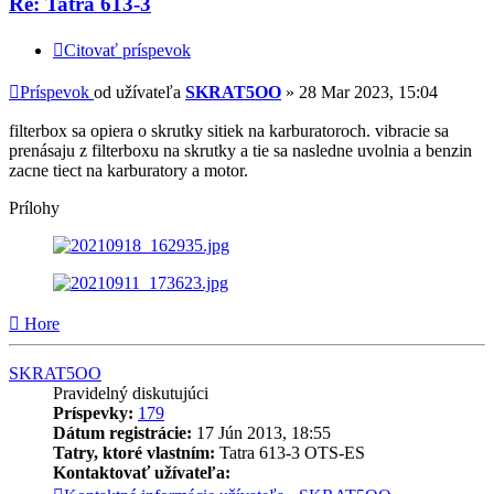
Re: Tatra 613-3
Citovať príspevok
Príspevok
od užívateľa
SKRAT5OO
»
28 Mar 2023, 15:04
filterbox sa opiera o skrutky sitiek na karburatoroch. vibracie sa
prenásaju z filterboxu na skrutky a tie sa nasledne uvolnia a benzin
zacne tiect na karburatory a motor.
Prílohy
Hore
SKRAT5OO
Pravidelný diskutujúci
Príspevky:
179
Dátum registrácie:
17 Jún 2013, 18:55
Tatry, ktoré vlastním:
Tatra 613-3 OTS-ES
Kontaktovať užívateľa: