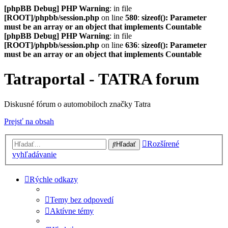
[phpBB Debug] PHP Warning
: in file
[ROOT]/phpbb/session.php
on line
580
:
sizeof(): Parameter
must be an array or an object that implements Countable
[phpBB Debug] PHP Warning
: in file
[ROOT]/phpbb/session.php
on line
636
:
sizeof(): Parameter
must be an array or an object that implements Countable
Tatraportal - TATRA forum
Diskusné fórum o automobiloch značky Tatra
Prejsť na obsah
Rozšírené
Hľadať
vyhľadávanie
Rýchle odkazy
Temy bez odpovedí
Aktívne témy