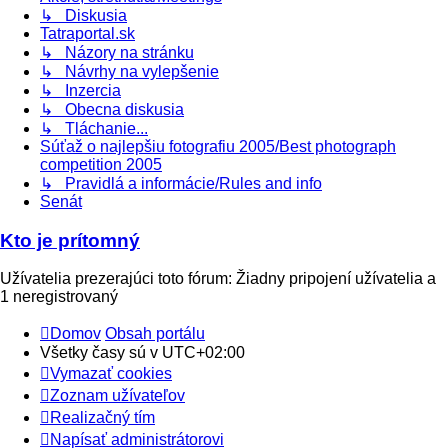
↳ Diskusia
Tatraportal.sk
↳ Názory na stránku
↳ Návrhy na vylepšenie
↳ Inzercia
↳ Obecna diskusia
↳ Tláchanie...
Súťaž o najlepšiu fotografiu 2005/Best photograph
competition 2005
↳ Pravidlá a informácie/Rules and info
Senát
Kto je prítomný
Užívatelia prezerajúci toto fórum: Žiadny pripojení užívatelia a
1 neregistrovaný
Domov
Obsah portálu
Všetky časy sú v
UTC+02:00
Vymazať cookies
Zoznam užívateľov
Realizačný tím
Napísať administrátorovi