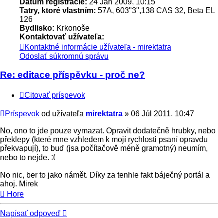
Dátum registrácie:
24 Jan 2009, 10:15
Tatry, ktoré vlastním:
57A, 603"3",138 CAS 32, Beta EL
126
Bydlisko:
Krkonoše
Kontaktovať užívateľa:
Kontaktné informácie užívateľa - mirektatra
Odoslať súkromnú správu
Re: editace příspěvku - proč ne?
Citovať príspevok
Príspevok
od užívateľa
mirektatra
»
06 Júl 2011, 10:47
No, ono to jde pouze vymazat. Opravit dodatečně hrubky, nebo
překlepy (které mne vzhledem k mojí rychlosti psaní opravdu
překvapují), to buď (jsa počítačově méně gramotný) neumím,
nebo to nejde.
No nic, ber to jako námět. Díky za tenhle fakt báječný portál a
ahoj. Mirek
Hore
Napísať odpoveď