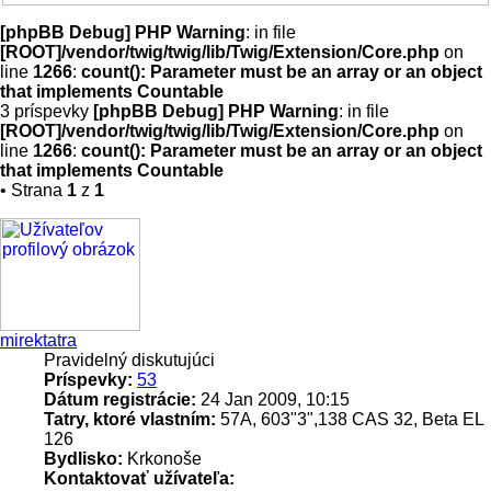
[phpBB Debug] PHP Warning
: in file
[ROOT]/vendor/twig/twig/lib/Twig/Extension/Core.php
on
line
1266
:
count(): Parameter must be an array or an object
that implements Countable
3 príspevky
[phpBB Debug] PHP Warning
: in file
[ROOT]/vendor/twig/twig/lib/Twig/Extension/Core.php
on
line
1266
:
count(): Parameter must be an array or an object
that implements Countable
• Strana
1
z
1
mirektatra
Pravidelný diskutujúci
Príspevky:
53
Dátum registrácie:
24 Jan 2009, 10:15
Tatry, ktoré vlastním:
57A, 603"3",138 CAS 32, Beta EL
126
Bydlisko:
Krkonoše
Kontaktovať užívateľa: