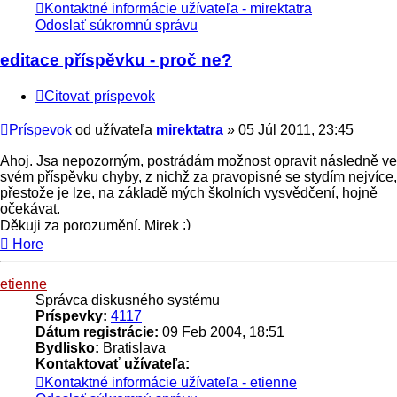
Kontaktné informácie užívateľa - mirektatra
Odoslať súkromnú správu
editace příspěvku - proč ne?
Citovať príspevok
Príspevok
od užívateľa
mirektatra
»
05 Júl 2011, 23:45
Ahoj. Jsa nepozorným, postrádám možnost opravit následně ve
svém příspěvku chyby, z nichž za pravopisné se stydím nejvíce,
přestože je lze, na základě mých školních vysvědčení, hojně
očekávat.
Děkuji za porozumění. Mirek
Hore
etienne
Správca diskusného systému
Príspevky:
4117
Dátum registrácie:
09 Feb 2004, 18:51
Bydlisko:
Bratislava
Kontaktovať užívateľa:
Kontaktné informácie užívateľa - etienne