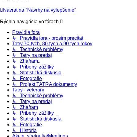
Návrat na "Návrhy na vylepšenie"
Rýchla navigácia vo fórach
Pravidla fora
↳ Pravidla fora - prosim precitat
Tatry 70-tych, 80-tych a 90-tych rokov
↳ Technické problémy
↳ Tatry na predaj
↳ Zháňam...
↳ Príbehy, zážitky
↳ Štatistická diskusia
↳ Fotografie
↳ Projekt TATRA dokumenty
Tatry - veteráni
↳ Technické problémy
↳ Tatry na predaj
↳ Zháňam
↳ Príbehy, zážitky
↳ Štatistická diskusia
↳ Fotografie
↳ História
Akcie, stretnutia/Meetings