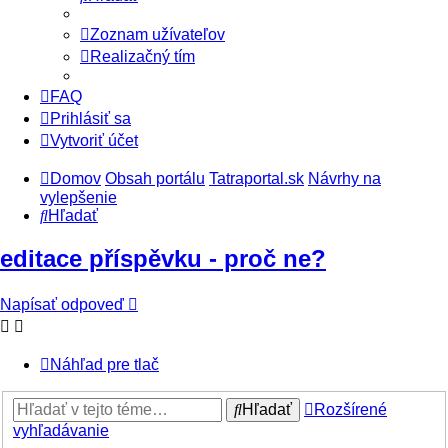
Zoznam užívateľov
Realizačný tím
FAQ
Prihlásiť sa
Vytvoriť účet
Domov
Obsah portálu
Tatraportal.sk
Návrhy na
vylepšenie
Hľadať
editace příspěvku - proč ne?
Napísať odpoveď
Náhľad pre tlač
Hľadať
Rozšírené
vyhľadávanie