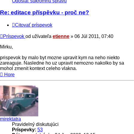
Odoslať súkromnú správu
Re: editace příspěvku - proč ne?
Citovať príspevok
Príspevok
od užívateľa
etienne
»
06 Júl 2011, 07:40
Mirku,
prispevok by malo byt mozne upravit kym na neho niekto
zareaguje. Nasledne ho uz upravit nemozno nakolko by sa
mohol zmenit kontext celeho vlakna.
Hore
mirektatra
Pravidelný diskutujúci
Príspevky:
53