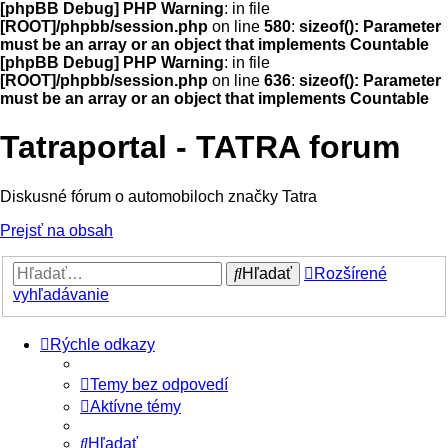
[phpBB Debug] PHP Warning
: in file
[ROOT]/phpbb/session.php
on line
580
:
sizeof(): Parameter
must be an array or an object that implements Countable
[phpBB Debug] PHP Warning
: in file
[ROOT]/phpbb/session.php
on line
636
:
sizeof(): Parameter
must be an array or an object that implements Countable
Tatraportal - TATRA forum
Diskusné fórum o automobiloch značky Tatra
Prejsť na obsah
Hľadať
Rozšírené
vyhľadávanie
Rýchle odkazy
Temy bez odpovedí
Aktívne témy
Hľadať