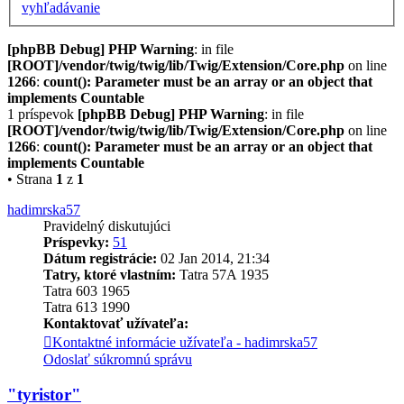
vyhľadávanie
[phpBB Debug] PHP Warning
: in file
[ROOT]/vendor/twig/twig/lib/Twig/Extension/Core.php
on line
1266
:
count(): Parameter must be an array or an object that
implements Countable
1 príspevok
[phpBB Debug] PHP Warning
: in file
[ROOT]/vendor/twig/twig/lib/Twig/Extension/Core.php
on line
1266
:
count(): Parameter must be an array or an object that
implements Countable
• Strana
1
z
1
hadimrska57
Pravidelný diskutujúci
Príspevky:
51
Dátum registrácie:
02 Jan 2014, 21:34
Tatry, ktoré vlastním:
Tatra 57A 1935
Tatra 603 1965
Tatra 613 1990
Kontaktovať užívateľa:
Kontaktné informácie užívateľa - hadimrska57
Odoslať súkromnú správu
"tyristor"