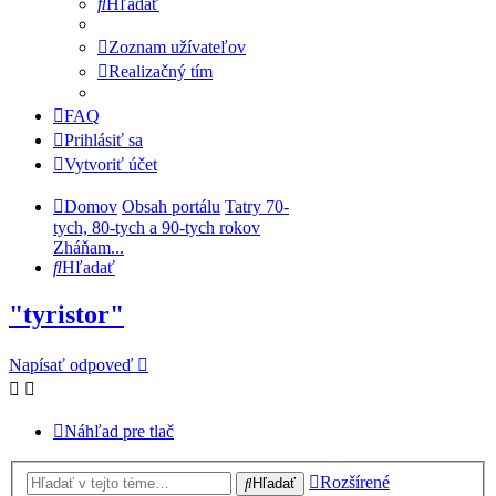
Hľadať
Zoznam užívateľov
Realizačný tím
FAQ
Prihlásiť sa
Vytvoriť účet
Domov
Obsah portálu
Tatry 70-
tych, 80-tych a 90-tych rokov
Zháňam...
Hľadať
"tyristor"
Napísať odpoveď
Náhľad pre tlač
Rozšírené
Hľadať