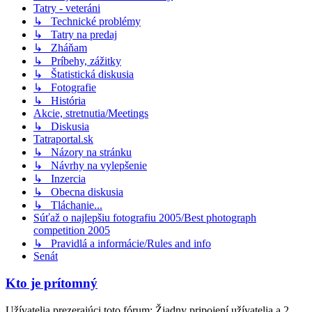
Tatry - veteráni
↳ Technické problémy
↳ Tatry na predaj
↳ Zháňam
↳ Príbehy, zážitky
↳ Štatistická diskusia
↳ Fotografie
↳ História
Akcie, stretnutia/Meetings
↳ Diskusia
Tatraportal.sk
↳ Názory na stránku
↳ Návrhy na vylepšenie
↳ Inzercia
↳ Obecna diskusia
↳ Tláchanie...
Súťaž o najlepšiu fotografiu 2005/Best photograph
competition 2005
↳ Pravidlá a informácie/Rules and info
Senát
Kto je prítomný
Užívatelia prezerajúci toto fórum: Žiadny pripojení užívatelia a 2