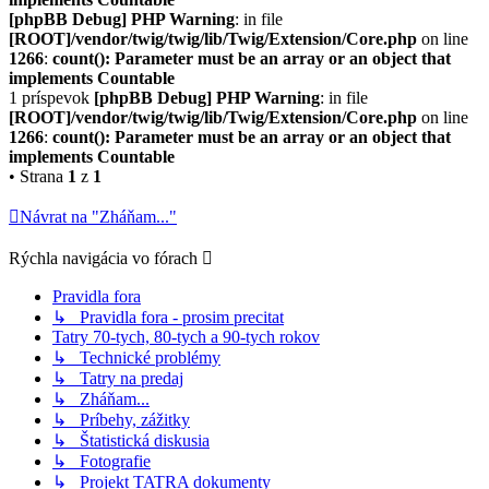
[phpBB Debug] PHP Warning
: in file
[ROOT]/vendor/twig/twig/lib/Twig/Extension/Core.php
on line
1266
:
count(): Parameter must be an array or an object that
implements Countable
1 príspevok
[phpBB Debug] PHP Warning
: in file
[ROOT]/vendor/twig/twig/lib/Twig/Extension/Core.php
on line
1266
:
count(): Parameter must be an array or an object that
implements Countable
• Strana
1
z
1
Návrat na "Zháňam..."
Rýchla navigácia vo fórach
Pravidla fora
↳ Pravidla fora - prosim precitat
Tatry 70-tych, 80-tych a 90-tych rokov
↳ Technické problémy
↳ Tatry na predaj
↳ Zháňam...
↳ Príbehy, zážitky
↳ Štatistická diskusia
↳ Fotografie
↳ Projekt TATRA dokumenty