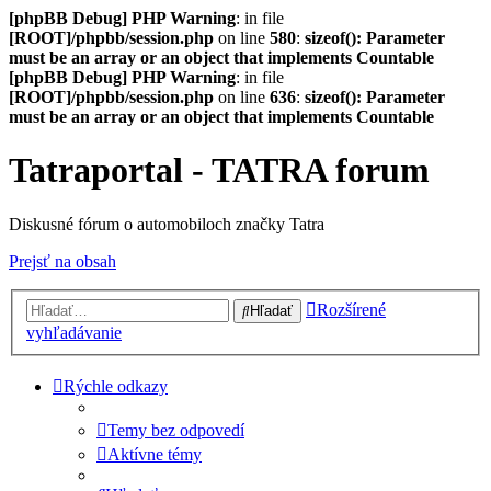
[phpBB Debug] PHP Warning
: in file
[ROOT]/phpbb/session.php
on line
580
:
sizeof(): Parameter
must be an array or an object that implements Countable
[phpBB Debug] PHP Warning
: in file
[ROOT]/phpbb/session.php
on line
636
:
sizeof(): Parameter
must be an array or an object that implements Countable
Tatraportal - TATRA forum
Diskusné fórum o automobiloch značky Tatra
Prejsť na obsah
Rozšírené
Hľadať
vyhľadávanie
Rýchle odkazy
Temy bez odpovedí
Aktívne témy