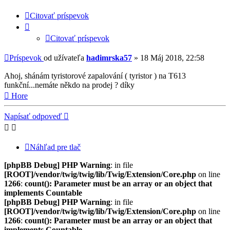
Citovať príspevok
Citovať príspevok
Príspevok
od užívateľa
hadimrska57
»
18 Máj 2018, 22:58
Ahoj, shánám tyristorové zapalování ( tyristor ) na T613
funkční...nemáte někdo na prodej ? díky
Hore
Napísať odpoveď
Náhľad pre tlač
[phpBB Debug] PHP Warning
: in file
[ROOT]/vendor/twig/twig/lib/Twig/Extension/Core.php
on line
1266
:
count(): Parameter must be an array or an object that
implements Countable
[phpBB Debug] PHP Warning
: in file
[ROOT]/vendor/twig/twig/lib/Twig/Extension/Core.php
on line
1266
:
count(): Parameter must be an array or an object that
implements Countable