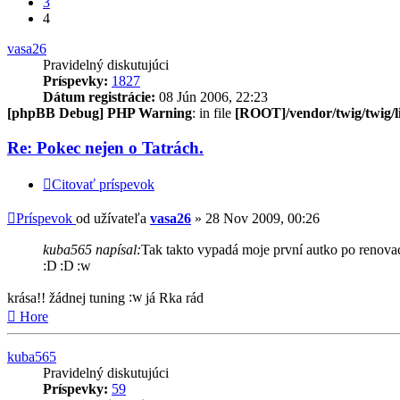
3
4
vasa26
Pravidelný diskutujúci
Príspevky:
1827
Dátum registrácie:
08 Jún 2006, 22:23
[phpBB Debug] PHP Warning
: in file
[ROOT]/vendor/twig/twig/l
Re: Pokec nejen o Tatrách.
Citovať príspevok
Príspevok
od užívateľa
vasa26
»
28 Nov 2009, 00:26
kuba565 napísal:
Tak takto vypadá moje první autko po renovac
krása!! žádnej tuning
já Rka rád
Hore
kuba565
Pravidelný diskutujúci
Príspevky:
59