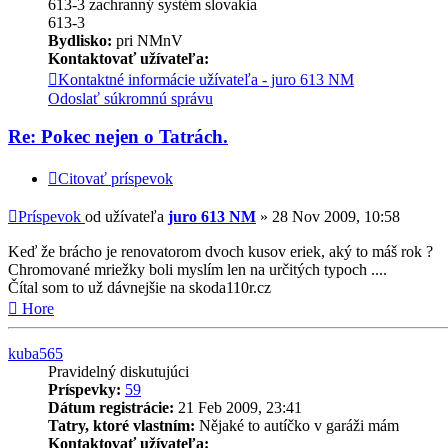
613-3 zachranný systém slovakia
613-3
Bydlisko:
pri NMnV
Kontaktovať užívateľa:
Kontaktné informácie užívateľa - juro 613 NM
Odoslať súkromnú správu
Re: Pokec nejen o Tatrách.
Citovať príspevok
Príspevok
od užívateľa
juro 613 NM
»
28 Nov 2009, 10:58
Keď že brácho je renovatorom dvoch kusov eriek, aký to máš rok ?
Chromované mriežky boli myslím len na určitých typoch ....
Čítal som to už dávnejšie na skoda110r.cz
Hore
kuba565
Pravidelný diskutujúci
Príspevky:
59
Dátum registrácie:
21 Feb 2009, 23:41
Tatry, ktoré vlastním:
Nějaké to autíčko v garáži mám
Kontaktovať užívateľa: