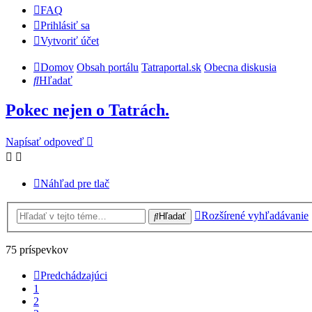
FAQ
Prihlásiť sa
Vytvoriť účet
Domov
Obsah portálu
Tatraportal.sk
Obecna diskusia
Hľadať
Pokec nejen o Tatrách.
Napísať odpoveď
Náhľad pre tlač
Rozšírené vyhľadávanie
Hľadať
75 príspevkov
Predchádzajúci
1
2