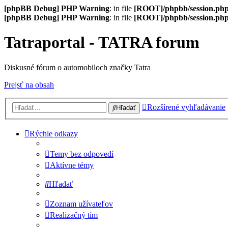
[phpBB Debug] PHP Warning
: in file
[ROOT]/phpbb/session.ph
[phpBB Debug] PHP Warning
: in file
[ROOT]/phpbb/session.ph
Tatraportal - TATRA forum
Diskusné fórum o automobiloch značky Tatra
Prejsť na obsah
Rozšírené vyhľadávanie
Hľadať
Rýchle odkazy
Temy bez odpovedí
Aktívne témy
Hľadať
Zoznam užívateľov
Realizačný tím