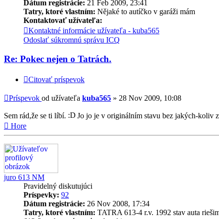
Dátum registrácie:
21 Feb 2009, 23:41
Tatry, ktoré vlastním:
Nějaké to autíčko v garáži mám
Kontaktovať užívateľa:
Kontaktné informácie užívateľa - kuba565
Odoslať súkromnú správu
ICQ
Re: Pokec nejen o Tatrách.
Citovať príspevok
Príspevok
od užívateľa
kuba565
»
28 Nov 2009, 10:08
Sem rád,že se ti líbí.
Jo jo je v originálním stavu bez jakých-koliv
Hore
juro 613 NM
Pravidelný diskutujúci
Príspevky:
92
Dátum registrácie:
26 Nov 2008, 17:34
Tatry, ktoré vlastním:
TATRA 613-4 r.v. 1992 stav auta rieši