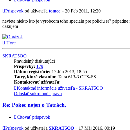
Príspevok
od užívateľa
tomec
»
20 Feb 2011, 12:20
neviete niekto kto je vyrobcom toho specialu pre policiu sr? pripadne
dakujem
Hore
SKRAT5OO
Pravidelný diskutujúci
Príspevky:
179
Dátum registrácie:
17 Jún 2013, 18:55
Tatry, ktoré vlastním:
Tatra 613-3 OTS-ES
Kontaktovať užívateľa:
Kontaktné informácie užívateľa - SKRAT5OO
Odoslať súkromnú správu
Re: Pokec nejen o Tatrách.
Citovať príspevok
Príspevok
od užívateľa
SKRAT5OO
»
17 Máj 2016, 00:19