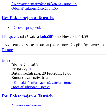
Kontaktné informácie užívateľa - kuba565
Odoslať súkromnú správu
ICQ
Re: Pokec nejen o Tatrách.
Citovať príspevok
Príspevok
od užívateľa
kuba565
»
28 Nov 2009, 14:59
1977...tento typ se ke mě dostal jako zachovalý v pěkném stavu!!!=)
Hore
tomec
Diskusný nováčik
Príspevky:
1
Dátum registrácie:
20 Feb 2011, 12:06
Kontaktovať užívateľa:
Kontaktné informácie užívateľa - tomec
Odoslať súkromnú správu
Re: Pokec nejen o Tatrách.
Citovať príspevok