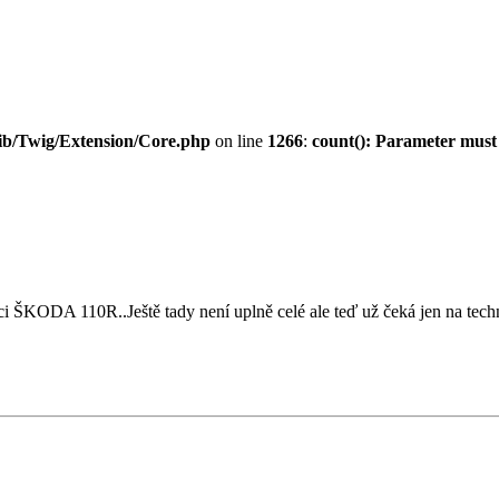
ib/Twig/Extension/Core.php
on line
1266
:
count(): Parameter must
i ŠKODA 110R..Ještě tady není uplně celé ale teď už čeká jen na techni