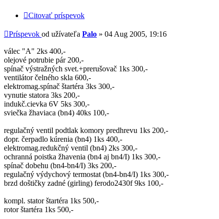
Citovať príspevok
Príspevok
od užívateľa
Palo
»
04 Aug 2005, 19:16
válec "A" 2ks 400,-
olejové potrubie pár 200,-
spínač výstražných svet.+prerušovač 1ks 300,-
ventilátor čelného skla 600,-
elektromag.spínač štartéra 3ks 300,-
vynutie statora 3ks 200,-
indukč.cievka 6V 5ks 300,-
sviečka žhaviaca (bn4) 40ks 100,-
regulačný ventil podtlak komory predhrevu 1ks 200,-
dopr. čerpadlo kúrenia (bn4) 1ks 400,-
elektromag.redukčný ventil (bn4) 2ks 300,-
ochranná poistka žhavenia (bn4 aj bn4/I) 1ks 300,-
spínač dobehu (bn4-bn4/I) 3ks 200,-
regulačný výdychový termostat (bn4-bn4/I) 1ks 300,-
brzd doštičky zadné (girling) ferodo2430f 9ks 100,-
kompl. stator štartéra 1ks 500,-
rotor štartéra 1ks 500,-