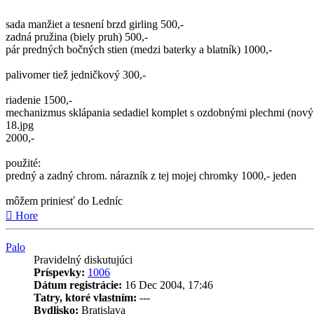
sada manžiet a tesnení brzd girling 500,-
zadná pružina (biely pruh) 500,-
pár predných bočných stien (medzi baterky a blatník) 1000,-
palivomer tiež jedničkový 300,-
riadenie 1500,-
mechanizmus sklápania sedadiel komplet s ozdobnými plechmi (nový a
18.jpg
2000,-
použité:
predný a zadný chrom. nárazník z tej mojej chromky 1000,- jeden
môžem priniesť do Ledníc
Hore
Palo
Pravidelný diskutujúci
Príspevky:
1006
Dátum registrácie:
16 Dec 2004, 17:46
Tatry, ktoré vlastním:
---
Bydlisko:
Bratislava