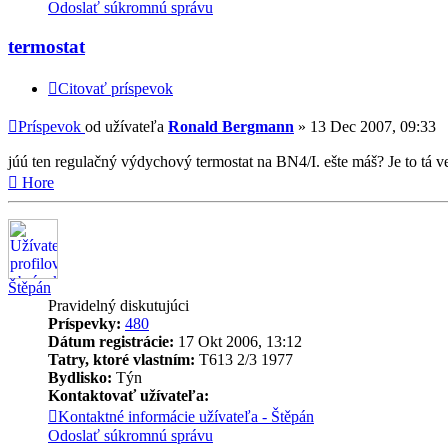
Odoslať súkromnú správu
termostat
Citovať príspevok
Príspevok
od užívateľa
Ronald Bergmann
»
13 Dec 2007, 09:33
júú ten regulačný výdychový termostat na BN4/I. ešte máš? Je to tá v
Hore
Štěpán
Pravidelný diskutujúci
Príspevky:
480
Dátum registrácie:
17 Okt 2006, 13:12
Tatry, ktoré vlastním:
T613 2/3 1977
Bydlisko:
Týn
Kontaktovať užívateľa:
Kontaktné informácie užívateľa - Štěpán
Odoslať súkromnú správu