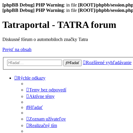
[phpBB Debug] PHP Warning
: in file
[ROOT]/phpbb/session.ph
[phpBB Debug] PHP Warning
: in file
[ROOT]/phpbb/session.ph
Tatraportal - TATRA forum
Diskusné fórum o automobiloch značky Tatra
Prejsť na obsah
Rozšírené vyhľadávanie
Hľadať
Rýchle odkazy
Temy bez odpovedí
Aktívne témy
Hľadať
Zoznam užívateľov
Realizačný tím