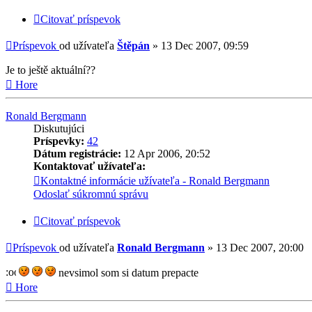
Citovať príspevok
Príspevok
od užívateľa
Štěpán
»
13 Dec 2007, 09:59
Je to ještě aktuální??
Hore
Ronald Bergmann
Diskutujúci
Príspevky:
42
Dátum registrácie:
12 Apr 2006, 20:52
Kontaktovať užívateľa:
Kontaktné informácie užívateľa - Ronald Bergmann
Odoslať súkromnú správu
Citovať príspevok
Príspevok
od užívateľa
Ronald Bergmann
»
13 Dec 2007, 20:00
nevsimol som si datum prepacte
Hore