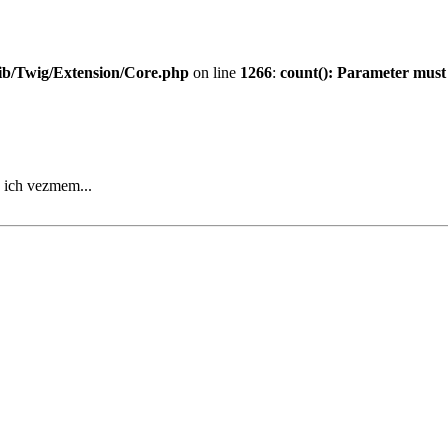
ib/Twig/Extension/Core.php
on line
1266
:
count(): Parameter must
a ich vezmem...