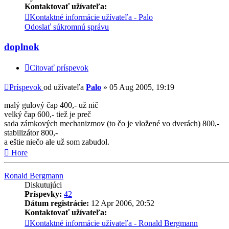
Kontaktovať užívateľa:
Kontaktné informácie užívateľa - Palo
Odoslať súkromnú správu
doplnok
Citovať príspevok
Príspevok
od užívateľa
Palo
»
05 Aug 2005, 19:19
malý gulový čap 400,- už nič
velký čap 600,- tiež je preč
sada zámkových mechanizmov (to čo je vložené vo dverách) 800,-
stabilizátor 800,-
a eštie niečo ale už som zabudol.
Hore
Ronald Bergmann
Diskutujúci
Príspevky:
42
Dátum registrácie:
12 Apr 2006, 20:52
Kontaktovať užívateľa:
Kontaktné informácie užívateľa - Ronald Bergmann