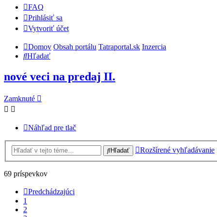
FAQ
Prihlásiť sa
Vytvoriť účet
Domov
Obsah portálu
Tatraportal.sk
Inzercia
Hľadať
nové veci na predaj II.
Zamknuté
Náhľad pre tlač
Rozšírené vyhľadávanie
Hľadať
69 príspevkov
Predchádzajúci
1
2