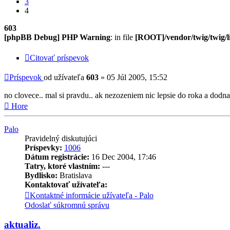
3
4
603
[phpBB Debug] PHP Warning
: in file
[ROOT]/vendor/twig/twig/l
Citovať príspevok
Príspevok
od užívateľa
603
»
05 Júl 2005, 15:52
no clovece.. mal si pravdu.. ak nezozeniem nic lepsie do roka a dodn
Hore
Palo
Pravidelný diskutujúci
Príspevky:
1006
Dátum registrácie:
16 Dec 2004, 17:46
Tatry, ktoré vlastním:
---
Bydlisko:
Bratislava
Kontaktovať užívateľa:
Kontaktné informácie užívateľa - Palo
Odoslať súkromnú správu
aktualiz.