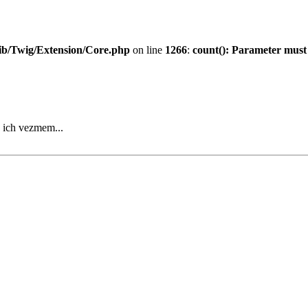
ib/Twig/Extension/Core.php
on line
1266
:
count(): Parameter must
a ich vezmem...