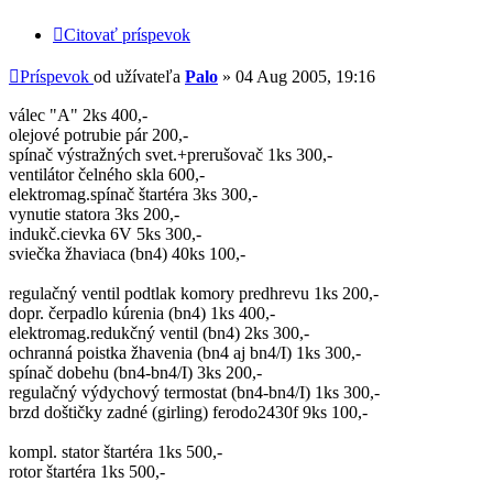
Citovať príspevok
Príspevok
od užívateľa
Palo
»
04 Aug 2005, 19:16
válec "A" 2ks 400,-
olejové potrubie pár 200,-
spínač výstražných svet.+prerušovač 1ks 300,-
ventilátor čelného skla 600,-
elektromag.spínač štartéra 3ks 300,-
vynutie statora 3ks 200,-
indukč.cievka 6V 5ks 300,-
sviečka žhaviaca (bn4) 40ks 100,-
regulačný ventil podtlak komory predhrevu 1ks 200,-
dopr. čerpadlo kúrenia (bn4) 1ks 400,-
elektromag.redukčný ventil (bn4) 2ks 300,-
ochranná poistka žhavenia (bn4 aj bn4/I) 1ks 300,-
spínač dobehu (bn4-bn4/I) 3ks 200,-
regulačný výdychový termostat (bn4-bn4/I) 1ks 300,-
brzd doštičky zadné (girling) ferodo2430f 9ks 100,-
kompl. stator štartéra 1ks 500,-
rotor štartéra 1ks 500,-