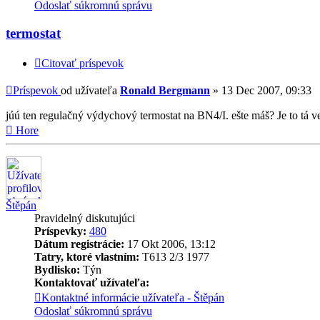
Odoslať súkromnú správu
termostat
Citovať príspevok
Príspevok
od užívateľa
Ronald Bergmann
»
13 Dec 2007, 09:33
júú ten regulačný výdychový termostat na BN4/I. ešte máš? Je to tá v
Hore
Štěpán
Pravidelný diskutujúci
Príspevky:
480
Dátum registrácie:
17 Okt 2006, 13:12
Tatry, ktoré vlastním:
T613 2/3 1977
Bydlisko:
Týn
Kontaktovať užívateľa:
Kontaktné informácie užívateľa - Štěpán
Odoslať súkromnú správu