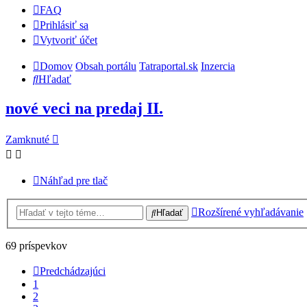
FAQ
Prihlásiť sa
Vytvoriť účet
Domov
Obsah portálu
Tatraportal.sk
Inzercia
Hľadať
nové veci na predaj II.
Zamknuté
Náhľad pre tlač
Rozšírené vyhľadávanie
Hľadať
69 príspevkov
Predchádzajúci
1
2