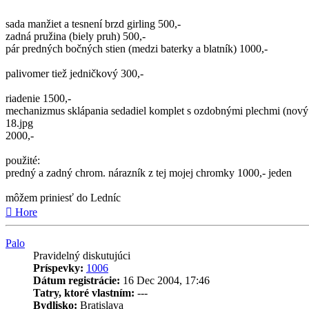
sada manžiet a tesnení brzd girling 500,-
zadná pružina (biely pruh) 500,-
pár predných bočných stien (medzi baterky a blatník) 1000,-
palivomer tiež jedničkový 300,-
riadenie 1500,-
mechanizmus sklápania sedadiel komplet s ozdobnými plechmi (nový a
18.jpg
2000,-
použité:
predný a zadný chrom. nárazník z tej mojej chromky 1000,- jeden
môžem priniesť do Ledníc
Hore
Palo
Pravidelný diskutujúci
Príspevky:
1006
Dátum registrácie:
16 Dec 2004, 17:46
Tatry, ktoré vlastním:
---
Bydlisko:
Bratislava