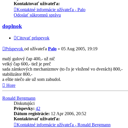
Kontaktovať užívateľa:
Kontaktné informácie užívateľa - Palo
Odoslať súkromnú správu
doplnok
Citovať príspevok
Príspevok
od užívateľa
Palo
»
05 Aug 2005, 19:19
malý gulový čap 400,- už nič
velký čap 600,- tiež je preč
sada zámkových mechanizmov (to čo je vložené vo dverách) 800,-
stabilizátor 800,-
a eštie niečo ale už som zabudol.
Hore
Ronald Bergmann
Diskutujúci
Príspevky:
42
Dátum registrácie:
12 Apr 2006, 20:52
Kontaktovať užívateľa:
Kontaktné informácie užívateľa - Ronald Bergmann