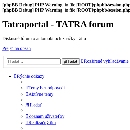
[phpBB Debug] PHP Warning
: in file
[ROOT]/phpbb/session.ph
[phpBB Debug] PHP Warning
: in file
[ROOT]/phpbb/session.ph
Tatraportal - TATRA forum
Diskusné fórum o automobiloch značky Tatra
Prejsť na obsah
Rozšírené vyhľadávanie
Hľadať
Rýchle odkazy
Temy bez odpovedí
Aktívne témy
Hľadať
Zoznam užívateľov
Realizačný tím