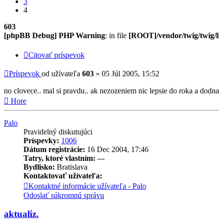
3
4
603
[phpBB Debug] PHP Warning
: in file
[ROOT]/vendor/twig/twig/l
Citovať príspevok
Príspevok
od užívateľa
603
»
05 Júl 2005, 15:52
no clovece.. mal si pravdu.. ak nezozeniem nic lepsie do roka a dodn
Hore
Palo
Pravidelný diskutujúci
Príspevky:
1006
Dátum registrácie:
16 Dec 2004, 17:46
Tatry, ktoré vlastním:
---
Bydlisko:
Bratislava
Kontaktovať užívateľa:
Kontaktné informácie užívateľa - Palo
Odoslať súkromnú správu
aktualiz.