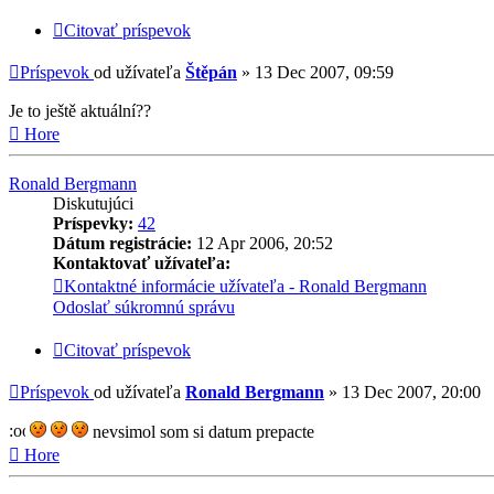
Citovať príspevok
Príspevok
od užívateľa
Štěpán
»
13 Dec 2007, 09:59
Je to ještě aktuální??
Hore
Ronald Bergmann
Diskutujúci
Príspevky:
42
Dátum registrácie:
12 Apr 2006, 20:52
Kontaktovať užívateľa:
Kontaktné informácie užívateľa - Ronald Bergmann
Odoslať súkromnú správu
Citovať príspevok
Príspevok
od užívateľa
Ronald Bergmann
»
13 Dec 2007, 20:00
nevsimol som si datum prepacte
Hore