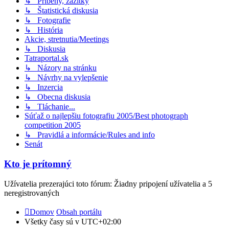
↳ Príbehy, zážitky
↳ Štatistická diskusia
↳ Fotografie
↳ História
Akcie, stretnutia/Meetings
↳ Diskusia
Tatraportal.sk
↳ Názory na stránku
↳ Návrhy na vylepšenie
↳ Inzercia
↳ Obecna diskusia
↳ Tláchanie...
Súťaž o najlepšiu fotografiu 2005/Best photograph
competition 2005
↳ Pravidlá a informácie/Rules and info
Senát
Kto je prítomný
Užívatelia prezerajúci toto fórum: Žiadny pripojení užívatelia a 5
neregistrovaných
Domov
Obsah portálu
Všetky časy sú v
UTC+02:00