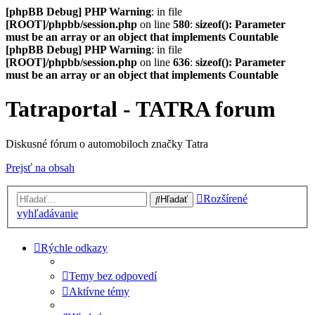
[phpBB Debug] PHP Warning
: in file
[ROOT]/phpbb/session.php
on line
580
:
sizeof(): Parameter
must be an array or an object that implements Countable
[phpBB Debug] PHP Warning
: in file
[ROOT]/phpbb/session.php
on line
636
:
sizeof(): Parameter
must be an array or an object that implements Countable
Tatraportal - TATRA forum
Diskusné fórum o automobiloch značky Tatra
Prejsť na obsah
Rozšírené
Hľadať
vyhľadávanie
Rýchle odkazy
Temy bez odpovedí
Aktívne témy