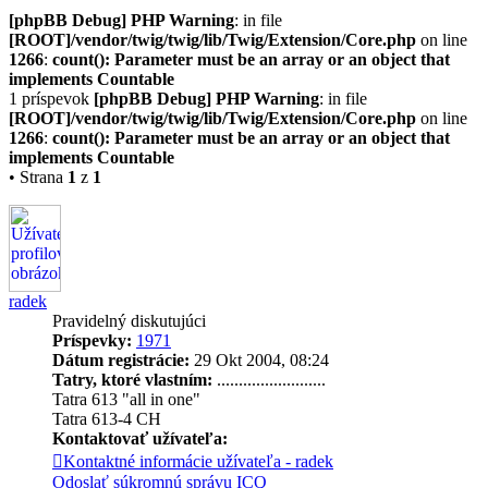
[phpBB Debug] PHP Warning
: in file
[ROOT]/vendor/twig/twig/lib/Twig/Extension/Core.php
on line
1266
:
count(): Parameter must be an array or an object that
implements Countable
1 príspevok
[phpBB Debug] PHP Warning
: in file
[ROOT]/vendor/twig/twig/lib/Twig/Extension/Core.php
on line
1266
:
count(): Parameter must be an array or an object that
implements Countable
• Strana
1
z
1
radek
Pravidelný diskutujúci
Príspevky:
1971
Dátum registrácie:
29 Okt 2004, 08:24
Tatry, ktoré vlastním:
.........................
Tatra 613 "all in one"
Tatra 613-4 CH
Kontaktovať užívateľa:
Kontaktné informácie užívateľa - radek
Odoslať súkromnú správu
ICQ