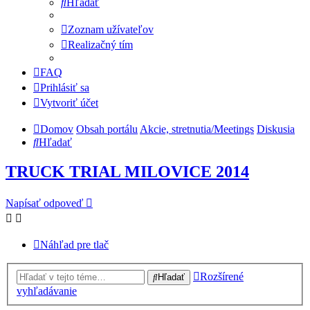
Hľadať
Zoznam užívateľov
Realizačný tím
FAQ
Prihlásiť sa
Vytvoriť účet
Domov
Obsah portálu
Akcie, stretnutia/Meetings
Diskusia
Hľadať
TRUCK TRIAL MILOVICE 2014
Napísať odpoveď
Náhľad pre tlač
Rozšírené
Hľadať
vyhľadávanie