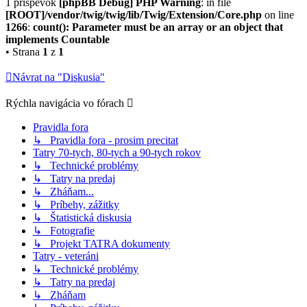
1 príspevok
[phpBB Debug] PHP Warning
: in file
[ROOT]/vendor/twig/twig/lib/Twig/Extension/Core.php
on line
1266
:
count(): Parameter must be an array or an object that
implements Countable
• Strana
1
z
1
Návrat na "Diskusia"
Rýchla navigácia vo fórach
Pravidla fora
↳ Pravidla fora - prosim precitat
Tatry 70-tych, 80-tych a 90-tych rokov
↳ Technické problémy
↳ Tatry na predaj
↳ Zháňam...
↳ Príbehy, zážitky
↳ Štatistická diskusia
↳ Fotografie
↳ Projekt TATRA dokumenty
Tatry - veteráni
↳ Technické problémy
↳ Tatry na predaj
↳ Zháňam