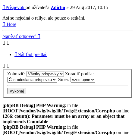
Príspevok
od užívateľa
Zdicho
»
29 Aug 2017, 10:15
Asi se nejedná o rallye, ale pouze o setkání.
Hore
Napísať odpoveď
Náhľad pre tlač
Zobraziť:
Zoradiť podľa:
Smer:
[phpBB Debug] PHP Warning
: in file
[ROOT]/vendor/twig/twig/lib/Twig/Extension/Core.php
on line
1266
:
count(): Parameter must be an array or an object that
implements Countable
[phpBB Debug] PHP Warning
: in file
[ROOT]/vendor/twig/twig/lib/Twig/Extension/Core.php
on line