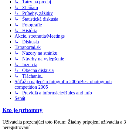
↳ Tatry na predaj
↳ Zháňam
↳ Príbehy, zážitky
↳ Štatistická diskusia
↳ Fotografie
↳ História
Akcie, stretnutia/Meetings
↳ Diskusia
Tatraportal.sk
↳ Názory na stránku
↳ Návrhy na vylepšenie
↳ Inzercia
↳ Obecna diskusia
↳ Tláchanie...
Súťaž o najlepšiu fotografiu 2005/Best photograph
competition 2005
↳ Pravidlá a informácie/Rules and info
Senát
Kto je prítomný
Užívatelia prezerajúci toto fórum: Žiadny pripojení užívatelia a 3
neregistrovaní