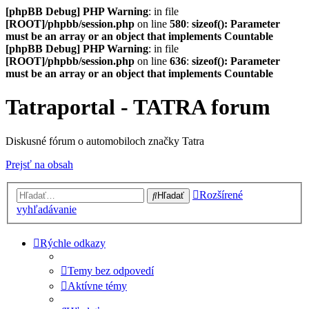
[phpBB Debug] PHP Warning
: in file
[ROOT]/phpbb/session.php
on line
580
:
sizeof(): Parameter
must be an array or an object that implements Countable
[phpBB Debug] PHP Warning
: in file
[ROOT]/phpbb/session.php
on line
636
:
sizeof(): Parameter
must be an array or an object that implements Countable
Tatraportal - TATRA forum
Diskusné fórum o automobiloch značky Tatra
Prejsť na obsah
Rozšírené
Hľadať
vyhľadávanie
Rýchle odkazy
Temy bez odpovedí
Aktívne témy