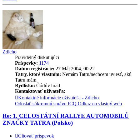
Zdicho
Pravidelný diskutujúci
Príspevky:
1174
Dátum registrácie:
27 Máj 2004, 00:22
Tatry, ktoré vlastním:
Nemám Tatru/nechcem uviesť, akú
Tatru mám
Bydlisko:
Čórtův hrad
Kontaktovať užívateľa:
Kontaktné informácie užívateľa - Zdicho
Odoslať súkromnú správu
ICQ
Odkaz na vlastný web
Re: 1. CELOSTÁTNÍ RALLYE AUTOMOBILŮ
ZNAČKY TATRA (Polsko)
Citovať príspevok