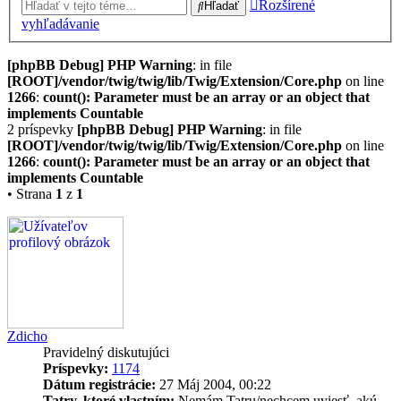
Rozšírené
Hľadať
vyhľadávanie
[phpBB Debug] PHP Warning
: in file
[ROOT]/vendor/twig/twig/lib/Twig/Extension/Core.php
on line
1266
:
count(): Parameter must be an array or an object that
implements Countable
2 príspevky
[phpBB Debug] PHP Warning
: in file
[ROOT]/vendor/twig/twig/lib/Twig/Extension/Core.php
on line
1266
:
count(): Parameter must be an array or an object that
implements Countable
• Strana
1
z
1
Zdicho
Pravidelný diskutujúci
Príspevky:
1174
Dátum registrácie:
27 Máj 2004, 00:22
Tatry, ktoré vlastním:
Nemám Tatru/nechcem uviesť, akú