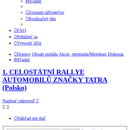
Hľadať
Zoznam užívateľov
Realizačný tím
FAQ
Prihlásiť sa
Vytvoriť účet
Domov
Obsah portálu
Akcie, stretnutia/Meetings
Diskusia
Hľadať
1. CELOSTÁTNÍ RALLYE
AUTOMOBILŮ ZNAČKY TATRA
(Polsko)
Napísať odpoveď
Náhľad pre tlač