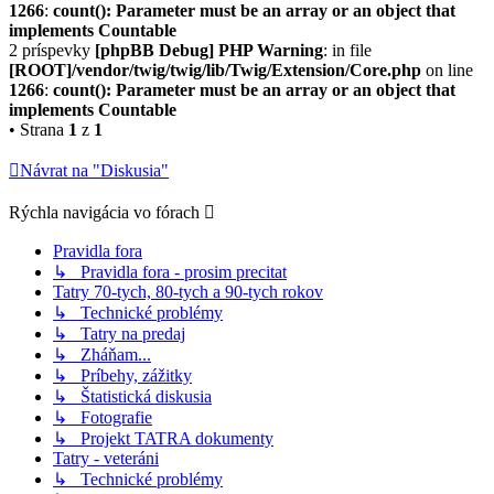
1266
:
count(): Parameter must be an array or an object that
implements Countable
2 príspevky
[phpBB Debug] PHP Warning
: in file
[ROOT]/vendor/twig/twig/lib/Twig/Extension/Core.php
on line
1266
:
count(): Parameter must be an array or an object that
implements Countable
• Strana
1
z
1
Návrat na "Diskusia"
Rýchla navigácia vo fórach
Pravidla fora
↳ Pravidla fora - prosim precitat
Tatry 70-tych, 80-tych a 90-tych rokov
↳ Technické problémy
↳ Tatry na predaj
↳ Zháňam...
↳ Príbehy, zážitky
↳ Štatistická diskusia
↳ Fotografie
↳ Projekt TATRA dokumenty
Tatry - veteráni
↳ Technické problémy