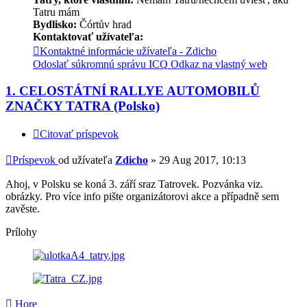
Tatru mám
Bydlisko:
Čórtův hrad
Kontaktovať užívateľa:
Kontaktné informácie užívateľa - Zdicho
Odoslať súkromnú správu
ICQ
Odkaz na vlastný web
1. CELOSTÁTNÍ RALLYE AUTOMOBILŮ
ZNAČKY TATRA (Polsko)
Citovať príspevok
Príspevok
od užívateľa
Zdicho
»
29 Aug 2017, 10:13
Ahoj, v Polsku se koná 3. září sraz Tatrovek. Pozvánka viz.
obrázky. Pro více info pište organizátorovi akce a případně sem
zavěste.
Prílohy
Hore