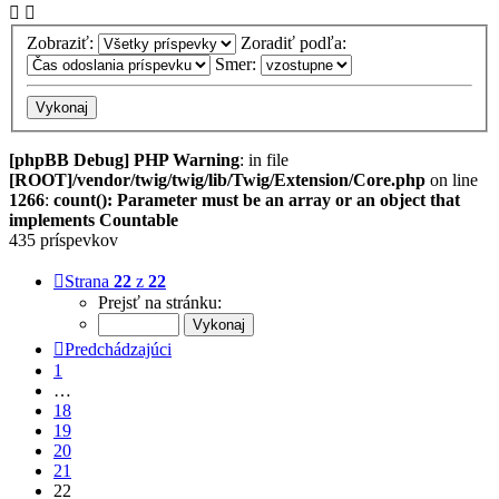
Zobraziť:
Zoradiť podľa:
Smer:
[phpBB Debug] PHP Warning
: in file
[ROOT]/vendor/twig/twig/lib/Twig/Extension/Core.php
on line
1266
:
count(): Parameter must be an array or an object that
implements Countable
435 príspevkov
Strana
22
z
22
Prejsť na stránku:
Predchádzajúci
1
…
18
19
20
21
22