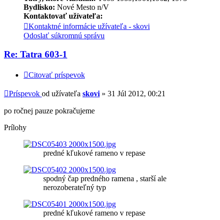
Bydlisko:
Nové Mesto n/V
Kontaktovať užívateľa:
Kontaktné informácie užívateľa - skovi
Odoslať súkromnú správu
Re: Tatra 603-1
Citovať príspevok
Príspevok
od užívateľa
skovi
»
31 Júl 2012, 00:21
po ročnej pauze pokračujeme
Prílohy
predné kľukové rameno v repase
spodný čap predného ramena , starší ale
nerozoberateľný typ
predné kľukové rameno v repase