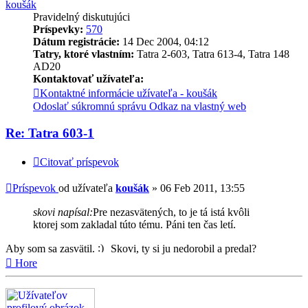
koušák
Pravidelný diskutujúci
Príspevky:
570
Dátum registrácie:
14 Dec 2004, 04:12
Tatry, ktoré vlastním:
Tatra 2-603, Tatra 613-4, Tatra 148
AD20
Kontaktovať užívateľa:
Kontaktné informácie užívateľa - koušák
Odoslať súkromnú správu
Odkaz na vlastný web
Re: Tatra 603-1
Citovať príspevok
Príspevok
od užívateľa
koušák
»
06 Feb 2011, 13:55
skovi napísal:
Pre nezasvätených, to je tá istá kvôli
ktorej som zakladal túto tému. Páni ten čas letí.
Aby som sa zasvätil.
Skovi, ty si ju nedorobil a predal?
Hore