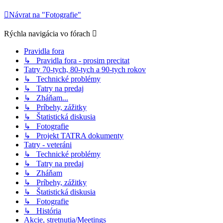
Návrat na "Fotografie"
Rýchla navigácia vo fórach
Pravidla fora
↳ Pravidla fora - prosim precitat
Tatry 70-tych, 80-tych a 90-tych rokov
↳ Technické problémy
↳ Tatry na predaj
↳ Zháňam...
↳ Príbehy, zážitky
↳ Štatistická diskusia
↳ Fotografie
↳ Projekt TATRA dokumenty
Tatry - veteráni
↳ Technické problémy
↳ Tatry na predaj
↳ Zháňam
↳ Príbehy, zážitky
↳ Štatistická diskusia
↳ Fotografie
↳ História
Akcie, stretnutia/Meetings