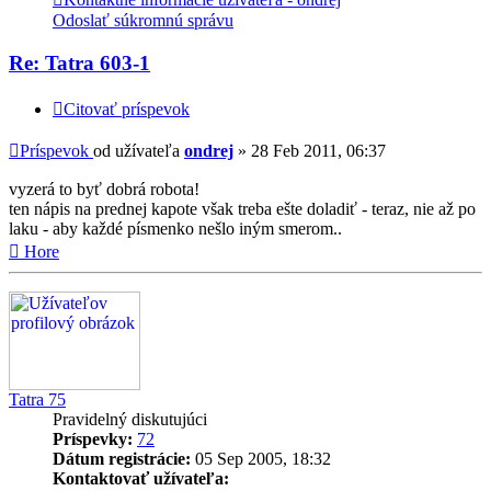
Odoslať súkromnú správu
Re: Tatra 603-1
Citovať príspevok
Príspevok
od užívateľa
ondrej
»
28 Feb 2011, 06:37
vyzerá to byť dobrá robota!
ten nápis na prednej kapote však treba ešte doladiť - teraz, nie až po
laku - aby každé písmenko nešlo iným smerom..
Hore
Tatra 75
Pravidelný diskutujúci
Príspevky:
72
Dátum registrácie:
05 Sep 2005, 18:32
Kontaktovať užívateľa: