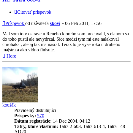
Citovať príspevok
Príspevok
od užívateľa
skovi
»
06 Feb 2011, 17:56
Mal som to v ostrave u Reneho ktoreho som prechvalil, s elanom sa
do toho pustil ale nevydrzal. Sice medzi tym mi este nalakoval
chrobaka , ale aj tak ma nasral. Teraz to je vyse roka u druheho
majstra a ako vidno finisuje.
Hore
koušák
Pravidelný diskutujúci
Príspevky:
570
Dátum registrácie:
14 Dec 2004, 04:12
Tatry, ktoré vlastním:
Tatra 2-603, Tatra 613-4, Tatra 148
AD20