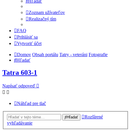
Hľadať
Zoznam užívateľov
Realizačný tím
FAQ
Prihlásiť sa
Vytvoriť účet
Domov
Obsah portálu
Tatry - veteráni
Fotografie
Hľadať
Tatra 603-1
Napísať odpoveď
Náhľad pre tlač
Rozšírené
Hľadať
vyhľadávanie