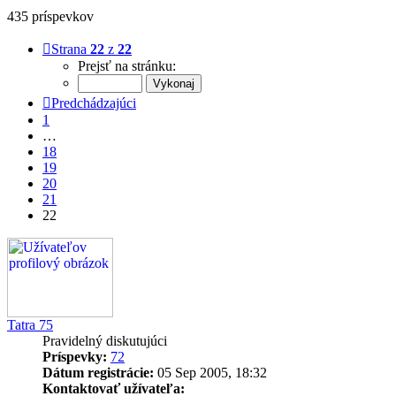
435 príspevkov
Strana
22
z
22
Prejsť na stránku:
Predchádzajúci
1
…
18
19
20
21
22
Tatra 75
Pravidelný diskutujúci
Príspevky:
72
Dátum registrácie:
05 Sep 2005, 18:32
Kontaktovať užívateľa: