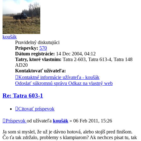
koušák
Pravidelný diskutujúci
Príspevky:
570
Dátum registrácie:
14 Dec 2004, 04:12
Tatry, ktoré vlastním:
Tatra 2-603, Tatra 613-4, Tatra 148
AD20
Kontaktovať užívateľa:
Kontaktné informácie užívateľa - koušák
Odoslať súkromnú správu
Odkaz na vlastný web
Re: Tatra 603-1
Citovať príspevok
Príspevok
od užívateľa
koušák
»
06 Feb 2011, 15:26
Ja som si myslel, že už je dávno hotová, alebo stojíš pred finišom.
Čo ťa tak zdržalo, problemy s klampiarom? Ak nechces pisat tu, tak