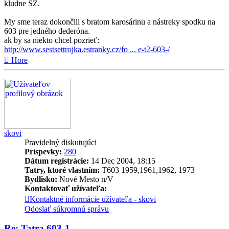
kludne SZ.
My sme teraz dokončili s bratom karosárinu a nástreky spodku na
603 pre jedného dederóna.
ak by sa niekto chcel pozrieť:
http://www.sestsettrojka.estranky.cz/fo ... e-t2-603-/
Hore
skovi
Pravidelný diskutujúci
Príspevky:
280
Dátum registrácie:
14 Dec 2004, 18:15
Tatry, ktoré vlastním:
T603 1959,1961,1962, 1973
Bydlisko:
Nové Mesto n/V
Kontaktovať užívateľa:
Kontaktné informácie užívateľa - skovi
Odoslať súkromnú správu
Re: Tatra 603-1