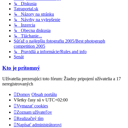
↳ Diskusia
Tatraportal.sk
↳ Názory na stránku
↳ Návrhy na vylepšenie
↳ Inzercia
↳ Obecna diskusia
↳ Tláchanie...
Súťaž o najlepšiu fotografiu 2005/Best photograph
competition 2005
↳ Pravidlá a informácie/Rules and info
Senát
Kto je prítomný
Užívatelia prezerajúci toto fórum: Žiadny pripojení užívatelia a 17
neregistrovaných
Domov
Obsah portálu
Všetky časy sú v
UTC+02:00
Vymazať cookies
Zoznam užívateľov
Realizačný tím
Napísať administrátorovi