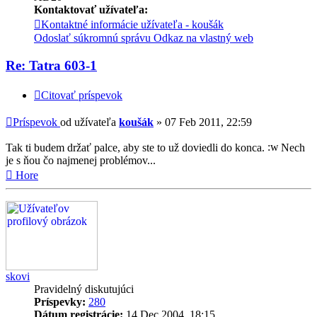
Kontaktovať užívateľa:
Kontaktné informácie užívateľa - koušák
Odoslať súkromnú správu
Odkaz na vlastný web
Re: Tatra 603-1
Citovať príspevok
Príspevok
od užívateľa
koušák
»
07 Feb 2011, 22:59
Tak ti budem držať palce, aby ste to už doviedli do konca.
Nech
je s ňou čo najmenej problémov...
Hore
skovi
Pravidelný diskutujúci
Príspevky:
280
Dátum registrácie:
14 Dec 2004, 18:15