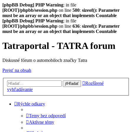
[phpBB Debug] PHP Warning
: in file
[ROOT]/phpbb/session.php
on line
580
:
sizeof(): Parameter
must be an array or an object that implements Countable
[phpBB Debug] PHP Warning
: in file
[ROOT]/phpbb/session.php
on line
636
:
sizeof(): Parameter
must be an array or an object that implements Countable
Tatraportal - TATRA forum
Diskusné fórum o automobiloch značky Tatra
Prejsť na obsah
Rozšírené
Hľadať
vyhľadávanie
Rýchle odkazy
Temy bez odpovedí
Aktívne témy