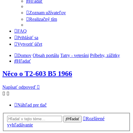
Hľadať
Zoznam užívateľov
Realizačný tím
FAQ
Prihlásiť sa
Vytvoriť účet
Domov
Obsah portálu
Tatry - veteráni
Príbehy, zážitky
Hľadať
Něco o T2-603 B5 1966
Napísať odpoveď
Náhľad pre tlač
Rozšírené
Hľadať
vyhľadávanie