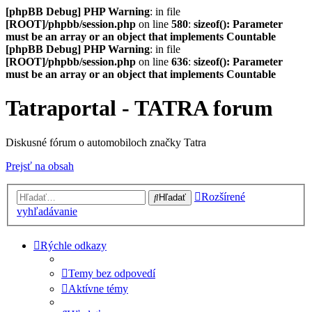
[phpBB Debug] PHP Warning
: in file
[ROOT]/phpbb/session.php
on line
580
:
sizeof(): Parameter
must be an array or an object that implements Countable
[phpBB Debug] PHP Warning
: in file
[ROOT]/phpbb/session.php
on line
636
:
sizeof(): Parameter
must be an array or an object that implements Countable
Tatraportal - TATRA forum
Diskusné fórum o automobiloch značky Tatra
Prejsť na obsah
Rozšírené
Hľadať
vyhľadávanie
Rýchle odkazy
Temy bez odpovedí
Aktívne témy