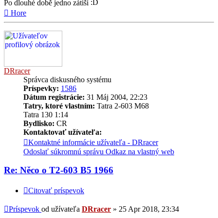
Po dlouhé době jedno zátiší
Hore
DRracer
Správca diskusného systému
Príspevky:
1586
Dátum registrácie:
31 Máj 2004, 22:23
Tatry, ktoré vlastním:
Tatra 2-603 M68
Tatra 130 1:14
Bydlisko:
CR
Kontaktovať užívateľa:
Kontaktné informácie užívateľa - DRracer
Odoslať súkromnú správu
Odkaz na vlastný web
Re: Něco o T2-603 B5 1966
Citovať príspevok
Príspevok
od užívateľa
DRracer
»
25 Apr 2018, 23:34