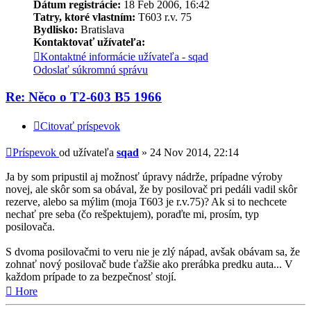
Dátum registrácie:
18 Feb 2006, 16:42
Tatry, ktoré vlastním:
T603 r.v. 75
Bydlisko:
Bratislava
Kontaktovať užívateľa:
Kontaktné informácie užívateľa - sqad
Odoslať súkromnú správu
Re: Něco o T2-603 B5 1966
Citovať príspevok
Príspevok
od užívateľa
sqad
»
24 Nov 2014, 22:14
Ja by som pripustil aj možnosť úpravy nádrže, prípadne výroby
novej, ale skôr som sa obával, že by posilovač pri pedáli vadil skôr
rezerve, alebo sa mýlim (moja T603 je r.v.75)? Ak si to nechcete
nechať pre seba (čo rešpektujem), poraďte mi, prosím, typ
posilovača.
S dvoma posilovačmi to veru nie je zlý nápad, avšak obávam sa, že
zohnať nový posilovač bude ťažšie ako prerábka predku auta... V
každom prípade to za bezpečnosť stojí.
Hore