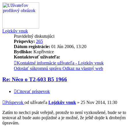
Lojzkův vnuk
Pravidelný diskutujúci
Príspevky:
265
Dátum registrácie:
01 Jún 2006, 13:20
Bydlisko:
Kopřivnice
Kontaktovať užívateľa:
Kontaktné informácie užívateľa - Lojzkův vnuk
Odoslať súkromnú správu
Odkaz na vlastný web
Re: Něco o T2-603 B5 1966
Citovať príspevok
Príspevok
od užívateľa
Lojzkův vnuk
»
25 Nov 2014, 11:30
Zatím to nechci psát veřejně, protože to není vyzkoušené, bude se to
testovat až bude auto pojízdné a je možné, že ještě dojde k drobným
úpravám.