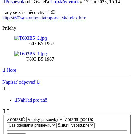
Príspevok
od užívateľa
Lojzkův vnuk
»
17 Jan 2023, 15:14
Tady se zase něco chystá
http://t603-marathon.tatraportal.sk/index.htm
Prílohy
T603 B5 1967
T603 B5 1967
Hore
Napísať odpoveď
Náhľad pre tlač
Zobraziť:
Zoradiť podľa:
Smer: