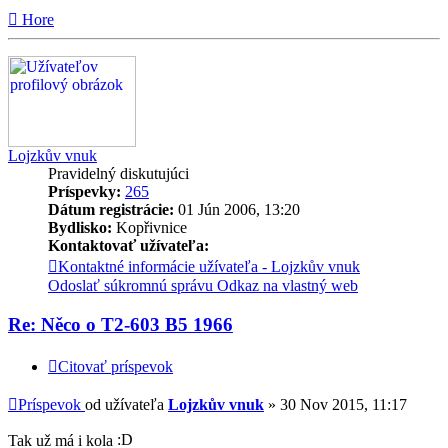
Hore
Lojzkův vnuk
Pravidelný diskutujúci
Príspevky:
265
Dátum registrácie:
01 Jún 2006, 13:20
Bydlisko:
Kopřivnice
Kontaktovať užívateľa:
Kontaktné informácie užívateľa - Lojzkův vnuk
Odoslať súkromnú správu
Odkaz na vlastný web
Re: Něco o T2-603 B5 1966
Citovať príspevok
Príspevok
od užívateľa
Lojzkův vnuk
»
30 Nov 2015, 11:17
Tak už má i kola