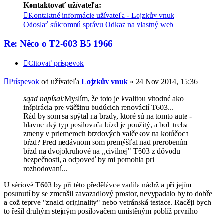
Kontaktovať užívateľa:
Kontaktné informácie užívateľa - Lojzkův vnuk
Odoslať súkromnú správu
Odkaz na vlastný web
Re: Něco o T2-603 B5 1966
Citovať príspevok
Príspevok
od užívateľa
Lojzkův vnuk
»
24 Nov 2014, 15:36
sqad napísal:
Myslím, že toto je kvalitou vhodné ako
inšpirácia pre väčšinu budúcich renovácií T603...
Rád by som sa spýtal na brzdy, ktoré sú na tomto aute -
hlavne aký typ posilovača bŕzd je použitý, a boli treba
zmeny v priemeroch brzdových valčekov na kotúčoch
bŕzd? Pred nedávnom som premýšľal nad prerobením
bŕzd na dvojokruhové na ,,civilnej" T603 z dôvodu
bezpečnosti, a odpoveď by mi pomohla pri
rozhodovaní...
U sériové T603 by při této předělávce vadila nádrž a při jejím
posunutí by se zmenšil zavazadlový prostor, nevypadalo by to dobře
a což teprve "znalci originality" nebo vetránská testace. Raději bych
to řešil druhým stejným posilovačem umístěným poblíž prvního