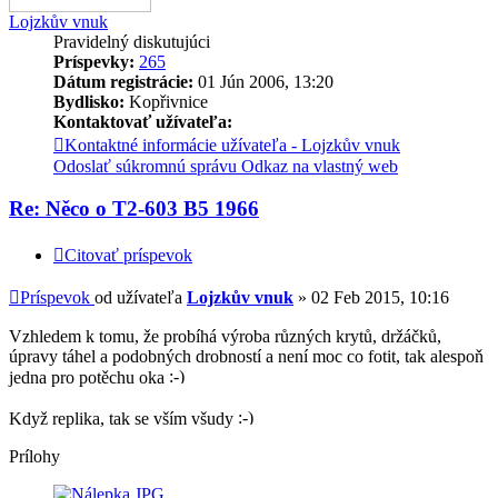
Lojzkův vnuk
Pravidelný diskutujúci
Príspevky:
265
Dátum registrácie:
01 Jún 2006, 13:20
Bydlisko:
Kopřivnice
Kontaktovať užívateľa:
Kontaktné informácie užívateľa - Lojzkův vnuk
Odoslať súkromnú správu
Odkaz na vlastný web
Re: Něco o T2-603 B5 1966
Citovať príspevok
Príspevok
od užívateľa
Lojzkův vnuk
»
02 Feb 2015, 10:16
Vzhledem k tomu, že probíhá výroba různých krytů, držáčků,
úpravy táhel a podobných drobností a není moc co fotit, tak alespoň
jedna pro potěchu oka
Když replika, tak se vším všudy
Prílohy