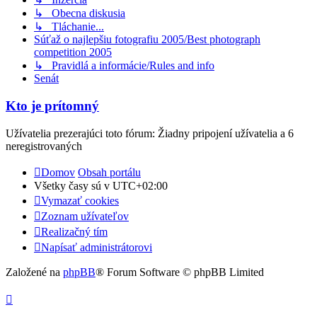
↳ Obecna diskusia
↳ Tláchanie...
Súťaž o najlepšiu fotografiu 2005/Best photograph
competition 2005
↳ Pravidlá a informácie/Rules and info
Senát
Kto je prítomný
Užívatelia prezerajúci toto fórum: Žiadny pripojení užívatelia a 6
neregistrovaných
Domov
Obsah portálu
Všetky časy sú v
UTC+02:00
Vymazať cookies
Zoznam užívateľov
Realizačný tím
Napísať administrátorovi
Založené na
phpBB
® Forum Software © phpBB Limited