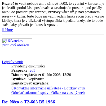
Rezervě to vadit nebude ani u sériové T603, to vybrání v karoserii je
jen kvůli spodní části posilovače a zasahuje do prostoru pod pedály
nikoli do prostoru pro rezervu, brzdový válec už je nad prostorem
rezervy v kufru. Ještě bude asi vadit vedení lanka ruční brzdy včetně
kladky, která je v blízkosti výstupu táhla k pedálu brzdy, ale to bude
stačit taky převařit jen kousek vpravo.
Hore
Lojzkův vnuk
Pravidelný diskutujúci
Príspevky:
265
Dátum registrácie:
01 Jún 2006, 13:20
Bydlisko:
Kopřivnice
Kontaktovať užívateľa:
Kontaktné informácie užívateľa - Lojzkův vnuk
Odoslať súkromnú správu
Odkaz na vlastný web
Re: Něco o T2-603 B5 1966