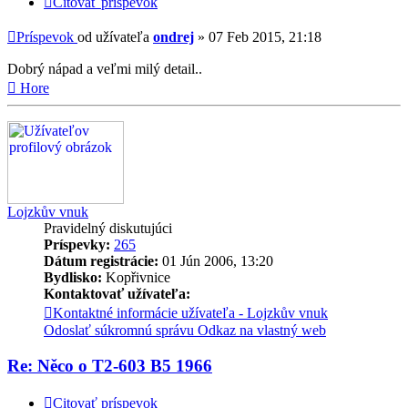
Citovať príspevok
Príspevok
od užívateľa
ondrej
»
07 Feb 2015, 21:18
Dobrý nápad a veľmi milý detail..
Hore
Lojzkův vnuk
Pravidelný diskutujúci
Príspevky:
265
Dátum registrácie:
01 Jún 2006, 13:20
Bydlisko:
Kopřivnice
Kontaktovať užívateľa:
Kontaktné informácie užívateľa - Lojzkův vnuk
Odoslať súkromnú správu
Odkaz na vlastný web
Re: Něco o T2-603 B5 1966
Citovať príspevok