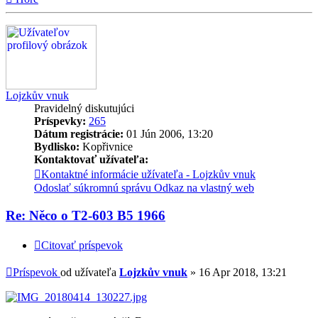
Lojzkův vnuk
Pravidelný diskutujúci
Príspevky:
265
Dátum registrácie:
01 Jún 2006, 13:20
Bydlisko:
Kopřivnice
Kontaktovať užívateľa:
Kontaktné informácie užívateľa - Lojzkův vnuk
Odoslať súkromnú správu
Odkaz na vlastný web
Re: Něco o T2-603 B5 1966
Citovať príspevok
Príspevok
od užívateľa
Lojzkův vnuk
»
16 Apr 2018, 13:21