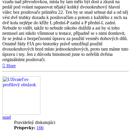
vzadu nad převodovkou, místa by tam mělo být dost a zkusit na
pedál pod volant napasovat nějaký krátký dvouokruhový hlavní
válec bez posilovače průměru 22. Ten by se snad sehnat dal a od něj
vést dvě trubky dozadu k posilovačům a potom z každého z nich na
dvě kola nejlépe do kříže L přední-P zadní a P přední-L zadní.
Nebude to vidět, takže to nebude nikoho dráždit a asi by si toho
nemusel ani nikdo všimnout u testace, případně se s nimi domluvit,
že se jedná o bezpečnostní úpravu za použití vesměs dobových dílů.
Ostatně řády FIA pro historiky právě umožňují použití
dvouokruhových brzd místo jednookruhových, proto tam máme tuto
úpravu i my. Jen z důvodu hmotnosti jsme to neřešili dvěma
originálními posilovači.
Hore
sqad
Pravidelný diskutujúci
Príspevky:
166