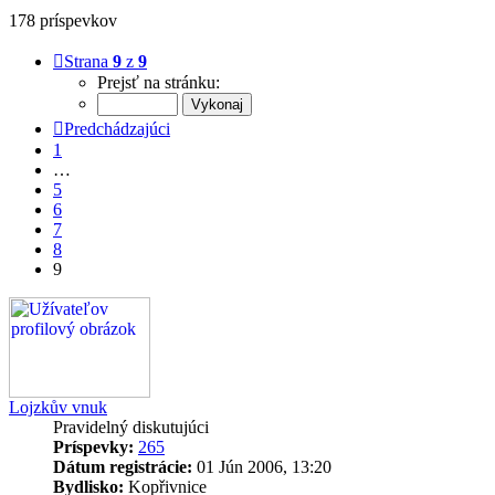
178 príspevkov
Strana
9
z
9
Prejsť na stránku:
Predchádzajúci
1
…
5
6
7
8
9
Lojzkův vnuk
Pravidelný diskutujúci
Príspevky:
265
Dátum registrácie:
01 Jún 2006, 13:20
Bydlisko:
Kopřivnice