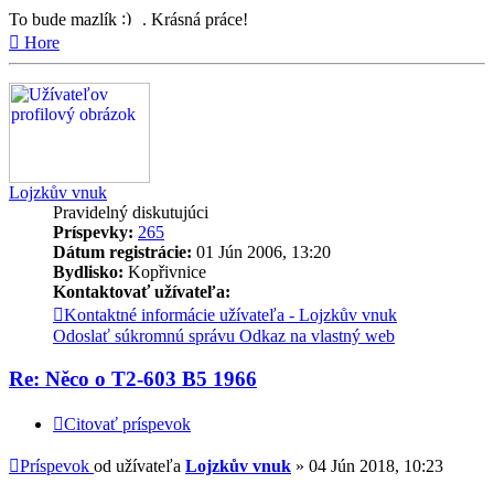
To bude mazlík
. Krásná práce!
Hore
Lojzkův vnuk
Pravidelný diskutujúci
Príspevky:
265
Dátum registrácie:
01 Jún 2006, 13:20
Bydlisko:
Kopřivnice
Kontaktovať užívateľa:
Kontaktné informácie užívateľa - Lojzkův vnuk
Odoslať súkromnú správu
Odkaz na vlastný web
Re: Něco o T2-603 B5 1966
Citovať príspevok
Príspevok
od užívateľa
Lojzkův vnuk
»
04 Jún 2018, 10:23