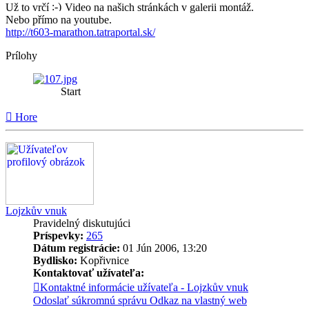
Už to vrčí
Video na našich stránkách v galerii montáž.
Nebo přímo na youtube.
http://t603-marathon.tatraportal.sk/
Prílohy
Start
Hore
Lojzkův vnuk
Pravidelný diskutujúci
Príspevky:
265
Dátum registrácie:
01 Jún 2006, 13:20
Bydlisko:
Kopřivnice
Kontaktovať užívateľa:
Kontaktné informácie užívateľa - Lojzkův vnuk
Odoslať súkromnú správu
Odkaz na vlastný web