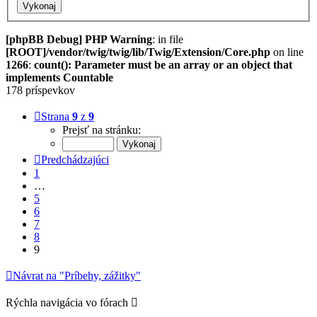
[phpBB Debug] PHP Warning
: in file
[ROOT]/vendor/twig/twig/lib/Twig/Extension/Core.php
on line
1266
:
count(): Parameter must be an array or an object that
implements Countable
178 príspevkov
Strana
9
z
9
Prejsť na stránku:
Predchádzajúci
1
…
5
6
7
8
9
Návrat na "Príbehy, zážitky"
Rýchla navigácia vo fórach