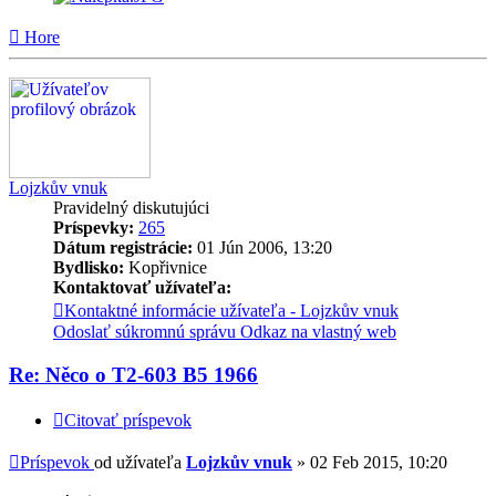
Hore
Lojzkův vnuk
Pravidelný diskutujúci
Príspevky:
265
Dátum registrácie:
01 Jún 2006, 13:20
Bydlisko:
Kopřivnice
Kontaktovať užívateľa:
Kontaktné informácie užívateľa - Lojzkův vnuk
Odoslať súkromnú správu
Odkaz na vlastný web
Re: Něco o T2-603 B5 1966
Citovať príspevok
Príspevok
od užívateľa
Lojzkův vnuk
»
02 Feb 2015, 10:20