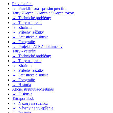
Pravidla fora
↳ Pravidla fora - prosim precitat
Tatry 70-tych, 80-tych a 90-tych rokov
↳ Technické problémy
↳ Tatry na predaj
↳ Zháňam...
↳ Príbehy, zážitky
↳ Štatistická diskusia
↳ Fotografie
↳ Projekt TATRA dokumenty
Tatry - veteráni
↳ Technické problémy
↳ Tatry na predaj
↳ Zháňam
↳ Príbehy, zážitky
↳ Štatistická diskusia
↳ Fotografie
↳ História
Akcie, stretnutia/Meetings
↳ Diskusia
Tatraportal.sk
↳ Názory na stránku
↳ Návrhy na vylepšenie
↳ Inzercia