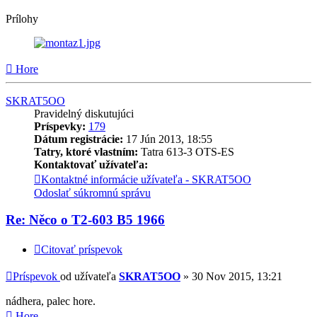
Prílohy
Hore
SKRAT5OO
Pravidelný diskutujúci
Príspevky:
179
Dátum registrácie:
17 Jún 2013, 18:55
Tatry, ktoré vlastním:
Tatra 613-3 OTS-ES
Kontaktovať užívateľa:
Kontaktné informácie užívateľa - SKRAT5OO
Odoslať súkromnú správu
Re: Něco o T2-603 B5 1966
Citovať príspevok
Príspevok
od užívateľa
SKRAT5OO
»
30 Nov 2015, 13:21
nádhera, palec hore.
Hore