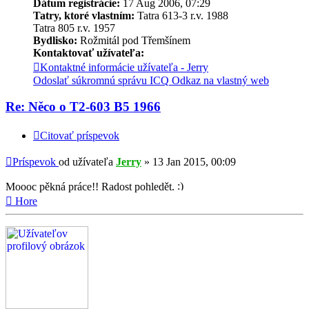
Dátum registrácie:
17 Aug 2006, 07:29
Tatry, ktoré vlastním:
Tatra 613-3 r.v. 1988
Tatra 805 r.v. 1957
Bydlisko:
Rožmitál pod Třemšínem
Kontaktovať užívateľa:
Kontaktné informácie užívateľa - Jerry
Odoslať súkromnú správu
ICQ
Odkaz na vlastný web
Re: Něco o T2-603 B5 1966
Citovať príspevok
Príspevok
od užívateľa
Jerry
»
13 Jan 2015, 00:09
Moooc pěkná práce!! Radost pohledět.
Hore