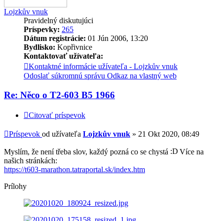
Lojzkův vnuk
Pravidelný diskutujúci
Príspevky:
265
Dátum registrácie:
01 Jún 2006, 13:20
Bydlisko:
Kopřivnice
Kontaktovať užívateľa:
Kontaktné informácie užívateľa - Lojzkův vnuk
Odoslať súkromnú správu
Odkaz na vlastný web
Re: Něco o T2-603 B5 1966
Citovať príspevok
Príspevok
od užívateľa
Lojzkův vnuk
»
21 Okt 2020, 08:49
Myslím, že není třeba slov, každý pozná co se chystá
Více na
našich stránkách:
https://t603-marathon.tatraportal.sk/index.htm
Prílohy