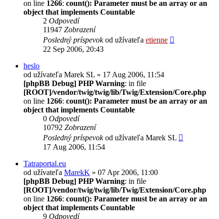
on line
1266
:
count(): Parameter must be an array or an
object that implements Countable
2
Odpovedí
11947
Zobrazení
Posledný príspevok
od užívateľa
etienne
22 Sep 2006, 20:43
heslo
od užívateľa
Marek SL
» 17 Aug 2006, 11:54
[phpBB Debug] PHP Warning
: in file
[ROOT]/vendor/twig/twig/lib/Twig/Extension/Core.php
on line
1266
:
count(): Parameter must be an array or an
object that implements Countable
0
Odpovedí
10792
Zobrazení
Posledný príspevok
od užívateľa
Marek SL
17 Aug 2006, 11:54
Tatraportal.eu
od užívateľa
MarekK
» 07 Apr 2006, 11:00
[phpBB Debug] PHP Warning
: in file
[ROOT]/vendor/twig/twig/lib/Twig/Extension/Core.php
on line
1266
:
count(): Parameter must be an array or an
object that implements Countable
9
Odpovedí