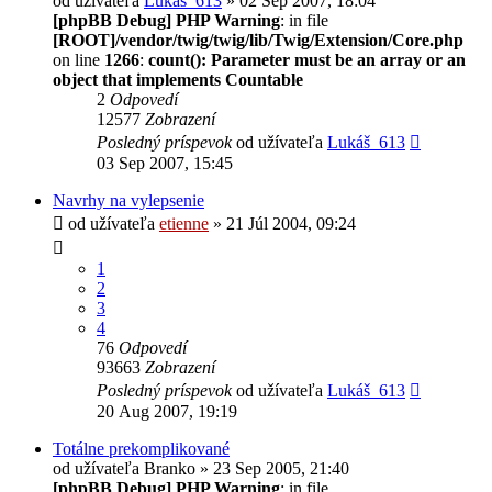
od užívateľa
Lukáš_613
» 02 Sep 2007, 18:04
[phpBB Debug] PHP Warning
: in file
[ROOT]/vendor/twig/twig/lib/Twig/Extension/Core.php
on line
1266
:
count(): Parameter must be an array or an
object that implements Countable
2
Odpovedí
12577
Zobrazení
Posledný príspevok
od užívateľa
Lukáš_613
03 Sep 2007, 15:45
Navrhy na vylepsenie
od užívateľa
etienne
» 21 Júl 2004, 09:24
1
2
3
4
76
Odpovedí
93663
Zobrazení
Posledný príspevok
od užívateľa
Lukáš_613
20 Aug 2007, 19:19
Totálne prekomplikované
od užívateľa
Branko
» 23 Sep 2005, 21:40
[phpBB Debug] PHP Warning
: in file