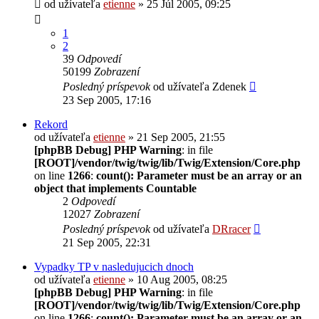
od užívateľa
etienne
» 25 Júl 2005, 09:25
1
2
39
Odpovedí
50199
Zobrazení
Posledný príspevok
od užívateľa
Zdenek
23 Sep 2005, 17:16
Rekord
od užívateľa
etienne
» 21 Sep 2005, 21:55
[phpBB Debug] PHP Warning
: in file
[ROOT]/vendor/twig/twig/lib/Twig/Extension/Core.php
on line
1266
:
count(): Parameter must be an array or an
object that implements Countable
2
Odpovedí
12027
Zobrazení
Posledný príspevok
od užívateľa
DRracer
21 Sep 2005, 22:31
Vypadky TP v nasledujucich dnoch
od užívateľa
etienne
» 10 Aug 2005, 08:25
[phpBB Debug] PHP Warning
: in file
[ROOT]/vendor/twig/twig/lib/Twig/Extension/Core.php
on line
1266
:
count(): Parameter must be an array or an