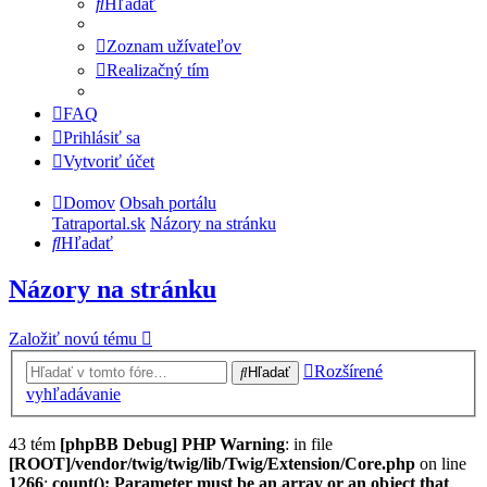
Hľadať
Zoznam užívateľov
Realizačný tím
FAQ
Prihlásiť sa
Vytvoriť účet
Domov
Obsah portálu
Tatraportal.sk
Názory na stránku
Hľadať
Názory na stránku
Založiť novú tému
Rozšírené
Hľadať
vyhľadávanie
43 tém
[phpBB Debug] PHP Warning
: in file
[ROOT]/vendor/twig/twig/lib/Twig/Extension/Core.php
on line
1266
:
count(): Parameter must be an array or an object that