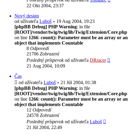
22 Okt 2004, 23:37
Nový design
od užívateľa
Luboš
» 19 Aug 2004, 19:23
[phpBB Debug] PHP Warning
: in file
[ROOT]/vendor/twig/twig/lib/Twig/Extension/Core.php
on line
1266
:
count(): Parameter must be an array or an
object that implements Countable
8
Odpovedí
21706
Zobrazení
Posledný príspevok
od užívateľa
DRracer
21 Aug 2004, 10:09
Čas
od užívateľa
Luboš
» 21 Júl 2004, 01:38
[phpBB Debug] PHP Warning
: in file
[ROOT]/vendor/twig/twig/lib/Twig/Extension/Core.php
on line
1266
:
count(): Parameter must be an array or an
object that implements Countable
12
Odpovedí
24578
Zobrazení
Posledný príspevok
od užívateľa
Luboš
21 Júl 2004, 22:49