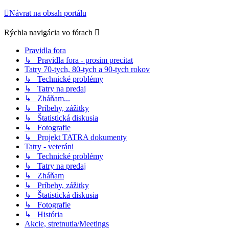
Návrat na obsah portálu
Rýchla navigácia vo fórach
Pravidla fora
↳ Pravidla fora - prosim precitat
Tatry 70-tych, 80-tych a 90-tych rokov
↳ Technické problémy
↳ Tatry na predaj
↳ Zháňam...
↳ Príbehy, zážitky
↳ Štatistická diskusia
↳ Fotografie
↳ Projekt TATRA dokumenty
Tatry - veteráni
↳ Technické problémy
↳ Tatry na predaj
↳ Zháňam
↳ Príbehy, zážitky
↳ Štatistická diskusia
↳ Fotografie
↳ História
Akcie, stretnutia/Meetings