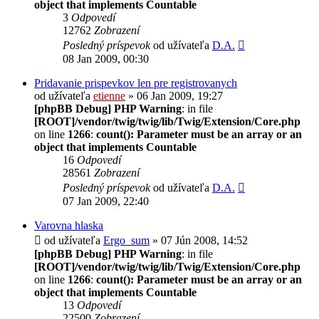
object that implements Countable
3
Odpovedí
12762
Zobrazení
Posledný príspevok
od užívateľa
D.A.
08 Jan 2009, 00:30
Pridavanie prispevkov len pre registrovanych
od užívateľa
etienne
» 06 Jan 2009, 19:27
[phpBB Debug] PHP Warning
: in file
[ROOT]/vendor/twig/twig/lib/Twig/Extension/Core.php
on line
1266
:
count(): Parameter must be an array or an
object that implements Countable
16
Odpovedí
28561
Zobrazení
Posledný príspevok
od užívateľa
D.A.
07 Jan 2009, 22:40
Varovna hlaska
od užívateľa
Ergo_sum
» 07 Jún 2008, 14:52
[phpBB Debug] PHP Warning
: in file
[ROOT]/vendor/twig/twig/lib/Twig/Extension/Core.php
on line
1266
:
count(): Parameter must be an array or an
object that implements Countable
13
Odpovedí
22500
Zobrazení