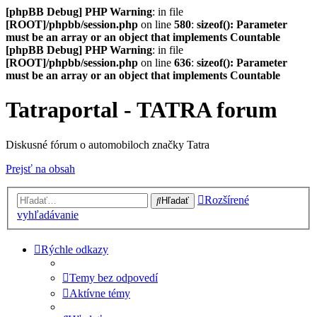
[phpBB Debug] PHP Warning
: in file
[ROOT]/phpbb/session.php
on line
580
:
sizeof(): Parameter
must be an array or an object that implements Countable
[phpBB Debug] PHP Warning
: in file
[ROOT]/phpbb/session.php
on line
636
:
sizeof(): Parameter
must be an array or an object that implements Countable
Tatraportal - TATRA forum
Diskusné fórum o automobiloch značky Tatra
Prejsť na obsah
Rozšírené
Hľadať
vyhľadávanie
Rýchle odkazy
Temy bez odpovedí
Aktívne témy