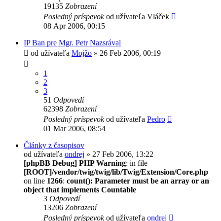
19135
Zobrazení
Posledný príspevok
od užívateľa
Vláček
08 Apr 2006, 00:15
IP Ban pre Mgr. Petr Nazsrával
od užívateľa
Mojžo
» 26 Feb 2006, 00:19
1
2
3
51
Odpovedí
62398
Zobrazení
Posledný príspevok
od užívateľa
Pedro
01 Mar 2006, 08:54
Články z časopisov
od užívateľa
ondrej
» 27 Feb 2006, 13:22
[phpBB Debug] PHP Warning
: in file
[ROOT]/vendor/twig/twig/lib/Twig/Extension/Core.php
on line
1266
:
count(): Parameter must be an array or an
object that implements Countable
3
Odpovedí
13206
Zobrazení
Posledný príspevok
od užívateľa
ondrej