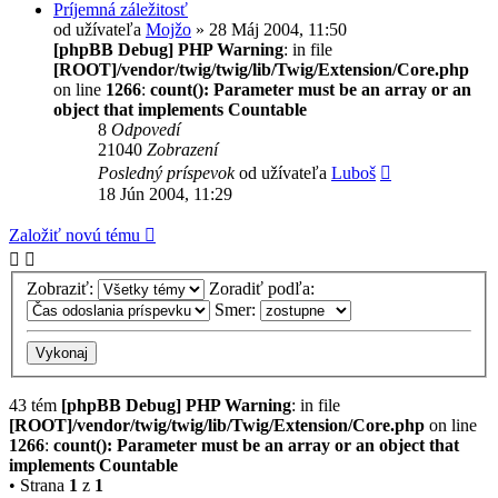
Príjemná záležitosť
od užívateľa
Mojžo
» 28 Máj 2004, 11:50
[phpBB Debug] PHP Warning
: in file
[ROOT]/vendor/twig/twig/lib/Twig/Extension/Core.php
on line
1266
:
count(): Parameter must be an array or an
object that implements Countable
8
Odpovedí
21040
Zobrazení
Posledný príspevok
od užívateľa
Luboš
18 Jún 2004, 11:29
Založiť novú tému
Zobraziť:
Zoradiť podľa:
Smer:
43 tém
[phpBB Debug] PHP Warning
: in file
[ROOT]/vendor/twig/twig/lib/Twig/Extension/Core.php
on line
1266
:
count(): Parameter must be an array or an object that
implements Countable
• Strana
1
z
1