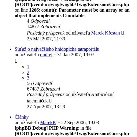
[ROOT]/vendor/twig/twig/lib/Twig/Extension/Core.php
on line
1266
:
count(): Parameter must be an array or an
object that implements Countable
4
Odpovedí
14877
Zobrazení
Posledný príspevok
od užívateľa
Marek Křestan
25 Máj 2007, 21:39
Súťaž o najväčšieho hnidopicha tatraportálu
od užívateľa
ondrej
» 31 Jan 2007, 19:07
1
2
3
56
Odpovedí
67487
Zobrazení
Posledný príspevok
od užívateľa
Ambiciózní
tajemníček
27 Apr 2007, 13:29
Články
od užívateľa
MarekK
» 22 Sep 2006, 19:03
[phpBB Debug] PHP Warning
: in file
[ROOT]/vendor/twig/twig/lib/Twig/Extension/Core.php