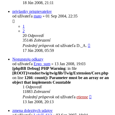
18 Jún 2008, 21:11
privlastky prispievatelov
od užívateľa
mato
» 01 Sep 2004, 22:35
1
2
20
Odpovedí
35146
Zobrazení
Posledný príspevok
od užívateľa
D._A.
17 Jún 2008, 05:59
Negunguju odkazy
od užívateľa
Ergo_sum
» 13 Jan 2008, 19:03
[phpBB Debug] PHP Warning
: in file
[ROOT]/vendor/twig/twig/lib/Twig/Extension/Core.php
on line
1266
:
count(): Parameter must be an array or an
object that implements Countable
1
Odpovedí
11883
Zobrazení
Posledný príspevok
od užívateľa
etienne
13 Jan 2008, 20:13
zmena dolezitych udajov