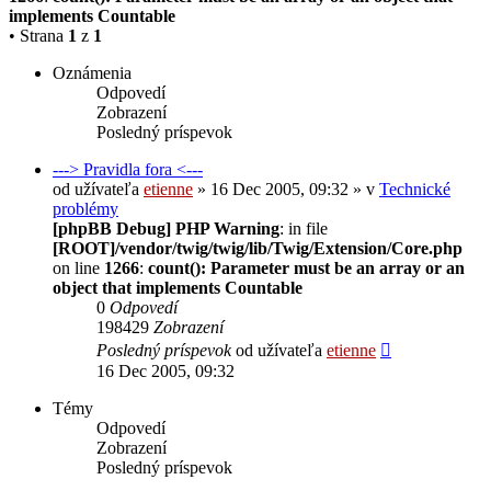
implements Countable
• Strana
1
z
1
Oznámenia
Odpovedí
Zobrazení
Posledný príspevok
---> Pravidla fora <---
od užívateľa
etienne
» 16 Dec 2005, 09:32 » v
Technické
problémy
[phpBB Debug] PHP Warning
: in file
[ROOT]/vendor/twig/twig/lib/Twig/Extension/Core.php
on line
1266
:
count(): Parameter must be an array or an
object that implements Countable
0
Odpovedí
198429
Zobrazení
Posledný príspevok
od užívateľa
etienne
16 Dec 2005, 09:32
Témy
Odpovedí
Zobrazení
Posledný príspevok