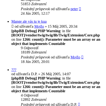
51853
Zobrazení
Posledný príspevok
od užívateľa
peter
24 Jún 2005, 12:17
Mange ale vás tu je kua
od užívateľa
Mojžo
» 15 Máj 2005, 20:34
[phpBB Debug] PHP Warning
: in file
[ROOT]/vendor/twig/twig/lib/Twig/Extension/Core.php
on line
1266
:
count(): Parameter must be an array or an
object that implements Countable
9
Odpovedí
18189
Zobrazení
Posledný príspevok
od užívateľa
Mojžo
18 Jún 2005, 20:01
???
od užívateľa
D.P.
» 26 Máj 2005, 14:07
[phpBB Debug] PHP Warning
: in file
[ROOT]/vendor/twig/twig/lib/Twig/Extension/Core.php
on line
1266
:
count(): Parameter must be an array or an
object that implements Countable
4
Odpovedí
12892
Zobrazení
Posledný príspevok
od užívateľa
D.P.