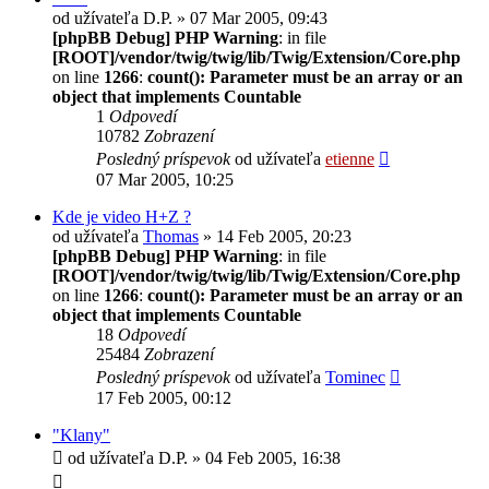
od užívateľa
D.P.
» 07 Mar 2005, 09:43
[phpBB Debug] PHP Warning
: in file
[ROOT]/vendor/twig/twig/lib/Twig/Extension/Core.php
on line
1266
:
count(): Parameter must be an array or an
object that implements Countable
1
Odpovedí
10782
Zobrazení
Posledný príspevok
od užívateľa
etienne
07 Mar 2005, 10:25
Kde je video H+Z ?
od užívateľa
Thomas
» 14 Feb 2005, 20:23
[phpBB Debug] PHP Warning
: in file
[ROOT]/vendor/twig/twig/lib/Twig/Extension/Core.php
on line
1266
:
count(): Parameter must be an array or an
object that implements Countable
18
Odpovedí
25484
Zobrazení
Posledný príspevok
od užívateľa
Tominec
17 Feb 2005, 00:12
"Klany"
od užívateľa
D.P.
» 04 Feb 2005, 16:38