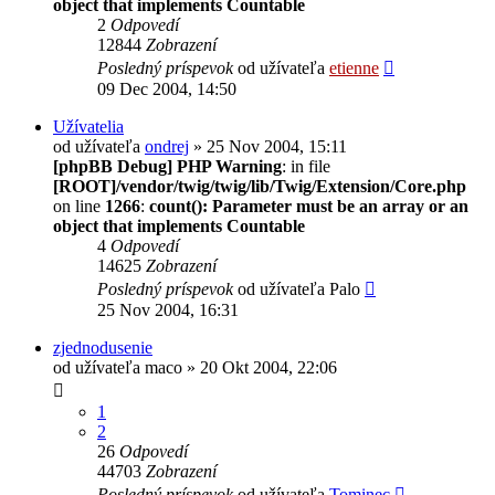
object that implements Countable
2
Odpovedí
12844
Zobrazení
Posledný príspevok
od užívateľa
etienne
09 Dec 2004, 14:50
Užívatelia
od užívateľa
ondrej
» 25 Nov 2004, 15:11
[phpBB Debug] PHP Warning
: in file
[ROOT]/vendor/twig/twig/lib/Twig/Extension/Core.php
on line
1266
:
count(): Parameter must be an array or an
object that implements Countable
4
Odpovedí
14625
Zobrazení
Posledný príspevok
od užívateľa
Palo
25 Nov 2004, 16:31
zjednodusenie
od užívateľa
maco
» 20 Okt 2004, 22:06
1
2
26
Odpovedí
44703
Zobrazení
Posledný príspevok
od užívateľa
Tominec