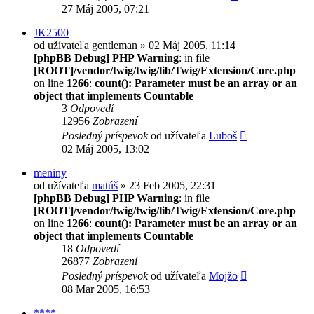
27 Máj 2005, 07:21
JK2500
od užívateľa
gentleman
» 02 Máj 2005, 11:14
[phpBB Debug] PHP Warning
: in file
[ROOT]/vendor/twig/twig/lib/Twig/Extension/Core.php
on line
1266
:
count(): Parameter must be an array or an
object that implements Countable
3
Odpovedí
12956
Zobrazení
Posledný príspevok
od užívateľa
Luboš
02 Máj 2005, 13:02
meniny
od užívateľa
matúš
» 23 Feb 2005, 22:31
[phpBB Debug] PHP Warning
: in file
[ROOT]/vendor/twig/twig/lib/Twig/Extension/Core.php
on line
1266
:
count(): Parameter must be an array or an
object that implements Countable
18
Odpovedí
26877
Zobrazení
Posledný príspevok
od užívateľa
Mojžo
08 Mar 2005, 16:53
****