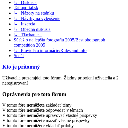
↳ Diskusia
Tatraportal.sk
↳ Názory na stránku
↳ Návrhy na vylepšenie
↳ Inzercia
↳ Obecna diskusia
↳ Tláchanie...
Súťaž o najlepšiu fotografiu 2005/Best photograph
competition 2005
↳ Pravidlá a informácie/Rules and info
Senát
Kto je prítomný
Užívatelia prezerajúci toto fórum: Žiadny pripojení užívatelia a 2
neregistrovaní
Oprávnenia pre toto fórum
V tomto fóre
nemôžete
zakladať témy
V tomto fóre
nemôžete
odpovedať v témach
V tomto fóre
nemôžete
upravovať vlastné príspevky
V tomto fóre
nemôžete
mazať vlastné príspevky
V tomto fóre
nemôžete
vkladať prílohy