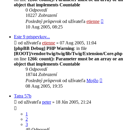
object that implements Countable
0
Odpovedí
10227
Zobrazení
Posledný príspevok
od užívateľa
etienne
10 Aug 2005, 08:25
Este 9 prispevkov...
od užívateľa
etienne
» 07 Aug 2005, 11:04
[phpBB Debug] PHP Warning
: in file
[ROOT]/vendor/twig/twig/lib/Twig/Extension/Core.php
on line
1266
:
count(): Parameter must be an array or an
object that implements Countable
9
Odpovedí
18744
Zobrazení
Posledný príspevok
od užívateľa
Mojžo
08 Aug 2005, 19:35
Tatra 57b
od užívateľa
peter
» 18 Jún 2005, 21:24
1
2
3
40
Odpovedí