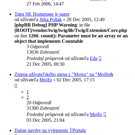
27 Feb 2006, 14:47
Tatra SK Homepage je super
od užívateľa
Jirka Pollak
» 20 Dec 2005, 12:49
[phpBB Debug] PHP Warning
: in file
[ROOT]/vendor/twig/twig/lib/Twig/Extension/Core.php
on line
1266
:
count(): Parameter must be an array or an
object that implements Countable
3
Odpovedí
13636
Zobrazení
Posledný príspevok
od užívateľa
Eda
21 Dec 2005, 00:30
Zmena užívateľského mena z "Mojzo" na "Mojžo&
od užívateľa
Mojžo
» 02 Dec 2005, 17:15
1
2
20
Odpovedí
31300
Zobrazení
Posledný príspevok
od užívateľa
Mojžo
03 Dec 2005, 21:04
Dalsie navrhy na vylepsenie TPortalu