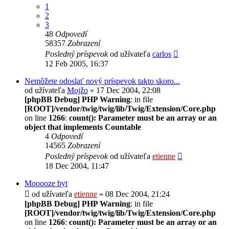
1
2
3
48
Odpovedí
58357
Zobrazení
Posledný príspevok
od užívateľa
carlos
12 Feb 2005, 16:37
Nemôžete odoslať nový príspevok takto skoro...
od užívateľa
Mojžo
» 17 Dec 2004, 22:08
[phpBB Debug] PHP Warning
: in file
[ROOT]/vendor/twig/twig/lib/Twig/Extension/Core.php
on line
1266
:
count(): Parameter must be an array or an
object that implements Countable
4
Odpovedí
14565
Zobrazení
Posledný príspevok
od užívateľa
etienne
18 Dec 2004, 11:47
Mooooze byt
od užívateľa
etienne
» 08 Dec 2004, 21:24
[phpBB Debug] PHP Warning
: in file
[ROOT]/vendor/twig/twig/lib/Twig/Extension/Core.php
on line
1266
:
count(): Parameter must be an array or an