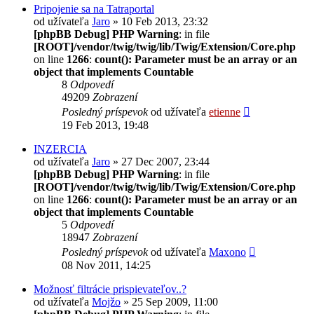
Pripojenie sa na Tatraportal
od užívateľa
Jaro
» 10 Feb 2013, 23:32
[phpBB Debug] PHP Warning
: in file
[ROOT]/vendor/twig/twig/lib/Twig/Extension/Core.php
on line
1266
:
count(): Parameter must be an array or an
object that implements Countable
8
Odpovedí
49209
Zobrazení
Posledný príspevok
od užívateľa
etienne
19 Feb 2013, 19:48
INZERCIA
od užívateľa
Jaro
» 27 Dec 2007, 23:44
[phpBB Debug] PHP Warning
: in file
[ROOT]/vendor/twig/twig/lib/Twig/Extension/Core.php
on line
1266
:
count(): Parameter must be an array or an
object that implements Countable
5
Odpovedí
18947
Zobrazení
Posledný príspevok
od užívateľa
Maxono
08 Nov 2011, 14:25
Možnosť filtrácie prispievateľov..?
od užívateľa
Mojžo
» 25 Sep 2009, 11:00