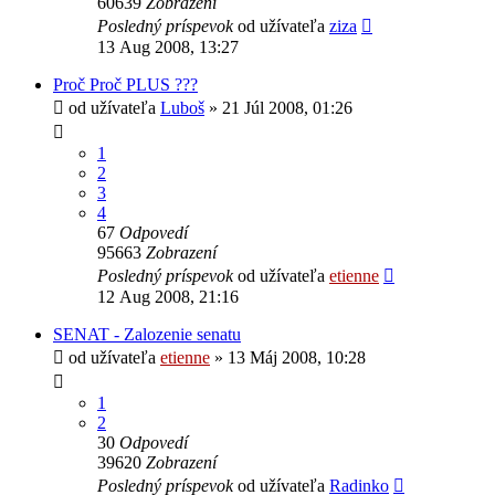
60639
Zobrazení
Posledný príspevok
od užívateľa
ziza
13 Aug 2008, 13:27
Proč Proč PLUS ???
od užívateľa
Luboš
» 21 Júl 2008, 01:26
1
2
3
4
67
Odpovedí
95663
Zobrazení
Posledný príspevok
od užívateľa
etienne
12 Aug 2008, 21:16
SENAT - Zalozenie senatu
od užívateľa
etienne
» 13 Máj 2008, 10:28
1
2
30
Odpovedí
39620
Zobrazení
Posledný príspevok
od užívateľa
Radinko