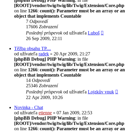
[phpBB Debug] PHP Warning
: in file
[ROOT]/vendor/twig/twig/lib/Twig/Extension/Core.php
on line
1266
:
count(): Parameter must be an array or an
object that implements Countable
7
Odpovedí
17606
Zobrazení
Posledný príspevok
od užívateľa
Luboš
26 Sep 2009, 22:11
Těžba obsahu TP....
od užívateľa
radek
» 20 Apr 2009, 21:27
[phpBB Debug] PHP Warning
: in file
[ROOT]/vendor/twig/twig/lib/Twig/Extension/Core.php
on line
1266
:
count(): Parameter must be an array or an
object that implements Countable
14
Odpovedí
25346
Zobrazení
Posledný príspevok
od užívateľa
Lojzkův vnuk
22 Apr 2009, 10:26
Novinka - Chat
od užívateľa
etienne
» 07 Jan 2009, 22:53
[phpBB Debug] PHP Warning
: in file
[ROOT]/vendor/twig/twig/lib/Twig/Extension/Core.php
on line
1266
:
count(): Parameter must be an array or an