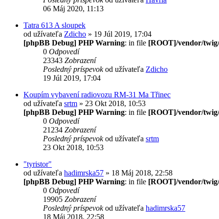
06 Máj 2020, 11:13
Tatra 613 A sloupek
od užívateľa
Zdicho
» 19 Júl 2019, 17:04
[phpBB Debug] PHP Warning
: in file
[ROOT]/vendor/twig/
0
Odpovedí
23343
Zobrazení
Posledný príspevok
od užívateľa
Zdicho
19 Júl 2019, 17:04
Koupím vybavení radiovozu RM-31 Ma Třinec
od užívateľa
srtm
» 23 Okt 2018, 10:53
[phpBB Debug] PHP Warning
: in file
[ROOT]/vendor/twig/
0
Odpovedí
21234
Zobrazení
Posledný príspevok
od užívateľa
srtm
23 Okt 2018, 10:53
"tyristor"
od užívateľa
hadimrska57
» 18 Máj 2018, 22:58
[phpBB Debug] PHP Warning
: in file
[ROOT]/vendor/twig/
0
Odpovedí
19905
Zobrazení
Posledný príspevok
od užívateľa
hadimrska57
18 Máj 2018, 22:58