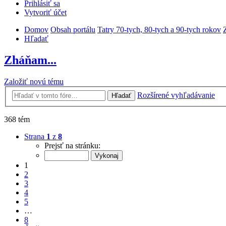
Prihlásiť sa
Vytvoriť účet
Domov
Obsah portálu
Tatry 70-tych, 80-tych a 90-tych rokov
Hľadať
Zháňam...
Založiť novú tému
Rozšírené vyhľadávanie
Hľadať
368 tém
Strana
1
z
8
Prejsť na stránku:
1
2
3
4
5
…
8