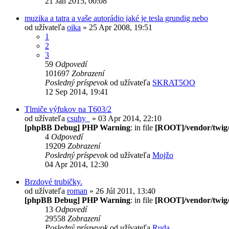
21 Jan 2015, 00:08
muzika a tatra a vaše autorádio jaké je tesla grundig nebo
od užívateľa
oika
» 25 Apr 2008, 19:51
1
2
3
59
Odpovedí
101697
Zobrazení
Posledný príspevok
od užívateľa
SKRAT5OO
12 Sep 2014, 19:41
Tlmiče výfukov na T603/2
od užívateľa
csuhy_
» 03 Apr 2014, 22:10
[phpBB Debug] PHP Warning
: in file
[ROOT]/vendor/twig/
4
Odpovedí
19209
Zobrazení
Posledný príspevok
od užívateľa
Mojžo
04 Apr 2014, 12:30
Brzdové trubičky.
od užívateľa
roman
» 26 Júl 2011, 13:40
[phpBB Debug] PHP Warning
: in file
[ROOT]/vendor/twig/
13
Odpovedí
29558
Zobrazení
Posledný príspevok
od užívateľa
Ruda