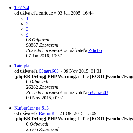
T 613-4
od užívateľa
enrique
» 03 Jan 2005, 16:44
1
2
3
4
68
Odpovedí
98867
Zobrazení
Posledný príspevok
od užívateľa
Zdicho
07 Jan 2016, 19:57
Tatraplan
od užívateľa
63tatra603
» 09 Nov 2015, 01:31
[phpBB Debug] PHP Warning
: in file
[ROOT]/vendor/twig/
0
Odpovedí
26262
Zobrazení
Posledný príspevok
od užívateľa
63tatra603
09 Nov 2015, 01:31
Karburátor na 613
od užívateľa
RadimK
» 21 Okt 2015, 13:09
[phpBB Debug] PHP Warning
: in file
[ROOT]/vendor/twig/
0
Odpovedí
25505
Zobrazení