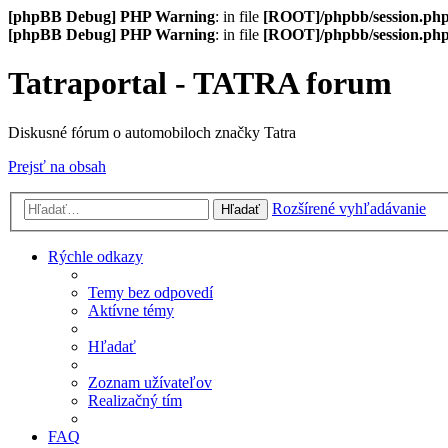
[phpBB Debug] PHP Warning
: in file
[ROOT]/phpbb/session.ph
[phpBB Debug] PHP Warning
: in file
[ROOT]/phpbb/session.ph
Tatraportal - TATRA forum
Diskusné fórum o automobiloch značky Tatra
Prejsť na obsah
Rozšírené vyhľadávanie
Hľadať
Rýchle odkazy
Temy bez odpovedí
Aktívne témy
Hľadať
Zoznam užívateľov
Realizačný tím
FAQ