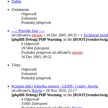
Ďalšia
Oznámenia
Odpovedí
Zobrazení
Posledný príspevok
---> Pravidla fora <---
od užívateľa
etienne
» 16 Dec 2005, 09:32 » v
Technické prob
[phpBB Debug] PHP Warning
: in file
[ROOT]/vendor/twig/
0
Odpovedí
197494
Zobrazení
Posledný príspevok
od užívateľa
etienne
16 Dec 2005, 09:32
Témy
Odpovedí
Zobrazení
Posledný príspevok
Koupim ridici jednotku motoru - GEMS, i vadny. Havrla
od užívateľa
Havrla
» 28 Nov 2016, 22:17
[phpBB Debug] PHP Warning
: in file
[ROOT]/vendor/twig/
4
Odpovedí
31065
Zobrazení
Posledný príspevok
od užívateľa
Havrla