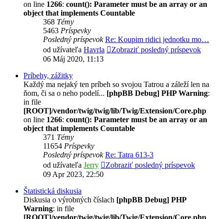
on line
1266
:
count(): Parameter must be an array or an
object that implements Countable
368
Témy
5463
Príspevky
Posledný príspevok
Re: Koupim ridici jednotku mo…
od užívateľa
Havrla
Zobraziť posledný príspevok
06 Máj 2020, 11:13
Príbehy, zážitky
Každý ma nejaký ten príbeh so svojou Tatrou a záleží len na
ňom, či sa o neho podelí...
[phpBB Debug] PHP Warning
:
in file
[ROOT]/vendor/twig/twig/lib/Twig/Extension/Core.php
on line
1266
:
count(): Parameter must be an array or an
object that implements Countable
371
Témy
11654
Príspevky
Posledný príspevok
Re: Tatra 613-3
od užívateľa
Jerry
Zobraziť posledný príspevok
09 Apr 2023, 22:50
Štatistická diskusia
Diskusia o výrobných číslach
[phpBB Debug] PHP
Warning
: in file
[ROOT]/vendor/twig/twig/lib/Twig/Extension/Core.php