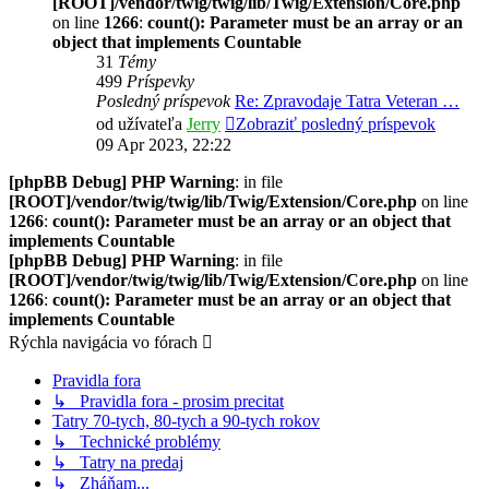
[ROOT]/vendor/twig/twig/lib/Twig/Extension/Core.php
on line
1266
:
count(): Parameter must be an array or an
object that implements Countable
31
Témy
499
Príspevky
Posledný príspevok
Re: Zpravodaje Tatra Veteran …
od užívateľa
Jerry
Zobraziť posledný príspevok
09 Apr 2023, 22:22
[phpBB Debug] PHP Warning
: in file
[ROOT]/vendor/twig/twig/lib/Twig/Extension/Core.php
on line
1266
:
count(): Parameter must be an array or an object that
implements Countable
[phpBB Debug] PHP Warning
: in file
[ROOT]/vendor/twig/twig/lib/Twig/Extension/Core.php
on line
1266
:
count(): Parameter must be an array or an object that
implements Countable
Rýchla navigácia vo fórach
Pravidla fora
↳ Pravidla fora - prosim precitat
Tatry 70-tych, 80-tych a 90-tych rokov
↳ Technické problémy
↳ Tatry na predaj
↳ Zháňam...