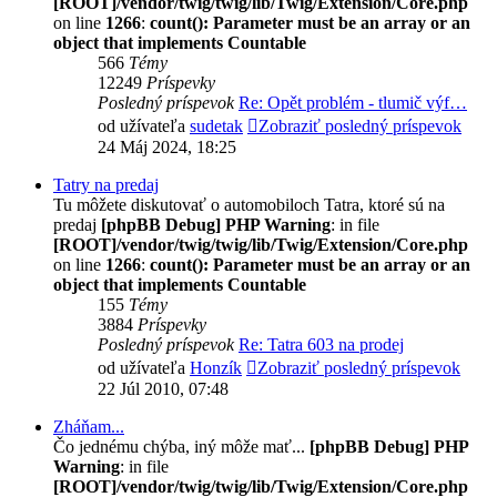
[ROOT]/vendor/twig/twig/lib/Twig/Extension/Core.php
on line
1266
:
count(): Parameter must be an array or an
object that implements Countable
566
Témy
12249
Príspevky
Posledný príspevok
Re: Opět problém - tlumič výf…
od užívateľa
sudetak
Zobraziť posledný príspevok
24 Máj 2024, 18:25
Tatry na predaj
Tu môžete diskutovať o automobiloch Tatra, ktoré sú na
predaj
[phpBB Debug] PHP Warning
: in file
[ROOT]/vendor/twig/twig/lib/Twig/Extension/Core.php
on line
1266
:
count(): Parameter must be an array or an
object that implements Countable
155
Témy
3884
Príspevky
Posledný príspevok
Re: Tatra 603 na prodej
od užívateľa
Honzík
Zobraziť posledný príspevok
22 Júl 2010, 07:48
Zháňam...
Čo jednému chýba, iný môže mať...
[phpBB Debug] PHP
Warning
: in file
[ROOT]/vendor/twig/twig/lib/Twig/Extension/Core.php