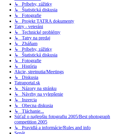
↳ Príbehy, zážitky
↳ Štatistická diskusia
↳ Fotografie
↳ Projekt TATRA dokumenty
Tatry - veteráni
↳ Technické problémy
↳ Tatry na predaj
↳ Zháňam
↳ Príbehy, zážitky
↳ Štatistická diskusia
↳ Fotografie
↳ História
Akcie, stretnutia/Meetings
↳ Diskusia
Tatraportal.sk
↳ Názory na stránku
↳ Návrhy na vylepšenie
↳ Inzercia
↳ Obecna diskusia
↳ Tláchanie...
Súťaž o najlepšiu fotografiu 2005/Best photograph
competition 2005
↳ Pravidlá a informácie/Rules and info
Senát