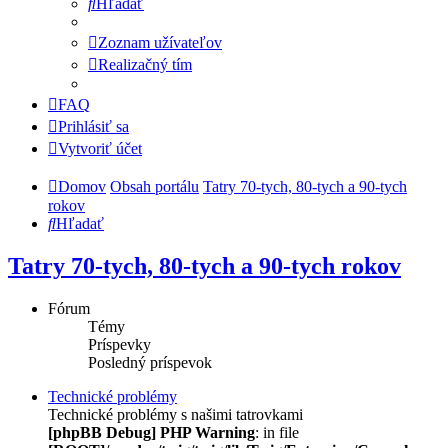
Hľadať
Zoznam užívateľov
Realizačný tím
FAQ
Prihlásiť sa
Vytvoriť účet
Domov
Obsah portálu
Tatry 70-tych, 80-tych a 90-tych
rokov
Hľadať
Tatry 70-tych, 80-tych a 90-tych rokov
Fórum
Témy
Príspevky
Posledný príspevok
Technické problémy
Technické problémy s našimi tatrovkami
[phpBB Debug] PHP Warning
: in file