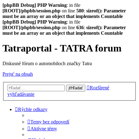
[phpBB Debug] PHP Warning
: in file
[ROOT]/phpbb/session.php
on line
580
:
sizeof(): Parameter
must be an array or an object that implements Countable
[phpBB Debug] PHP Warning
: in file
[ROOT]/phpbb/session.php
on line
636
:
sizeof(): Parameter
must be an array or an object that implements Countable
Tatraportal - TATRA forum
Diskusné fórum o automobiloch značky Tatra
Prejsť na obsah
Rozšírené
Hľadať
vyhľadávanie
Rýchle odkazy
Temy bez odpovedí
Aktívne témy