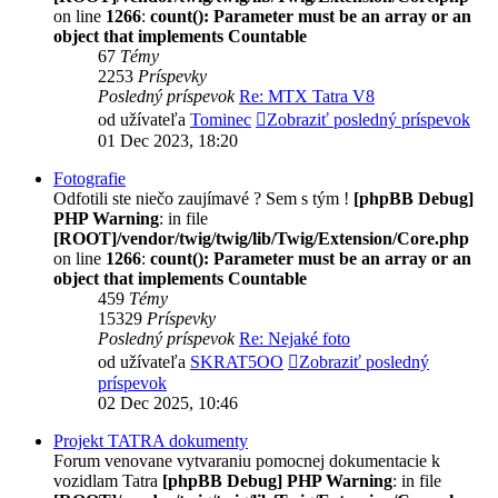
on line
1266
:
count(): Parameter must be an array or an
object that implements Countable
67
Témy
2253
Príspevky
Posledný príspevok
Re: MTX Tatra V8
od užívateľa
Tominec
Zobraziť posledný príspevok
01 Dec 2023, 18:20
Fotografie
Odfotili ste niečo zaujímavé ? Sem s tým !
[phpBB Debug]
PHP Warning
: in file
[ROOT]/vendor/twig/twig/lib/Twig/Extension/Core.php
on line
1266
:
count(): Parameter must be an array or an
object that implements Countable
459
Témy
15329
Príspevky
Posledný príspevok
Re: Nejaké foto
od užívateľa
SKRAT5OO
Zobraziť posledný
príspevok
02 Dec 2025, 10:46
Projekt TATRA dokumenty
Forum venovane vytvaraniu pomocnej dokumentacie k
vozidlam Tatra
[phpBB Debug] PHP Warning
: in file