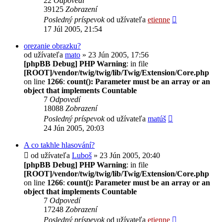
22
Odpovedí
39125
Zobrazení
Posledný príspevok
od užívateľa
etienne
17 Júl 2005, 21:54
orezanie obrazku?
od užívateľa
mato
» 23 Jún 2005, 17:56
[phpBB Debug] PHP Warning
: in file
[ROOT]/vendor/twig/twig/lib/Twig/Extension/Core.php
on line
1266
:
count(): Parameter must be an array or an
object that implements Countable
7
Odpovedí
18088
Zobrazení
Posledný príspevok
od užívateľa
matúš
24 Jún 2005, 20:03
A co takhle hlasování?
od užívateľa
Luboš
» 23 Jún 2005, 20:40
[phpBB Debug] PHP Warning
: in file
[ROOT]/vendor/twig/twig/lib/Twig/Extension/Core.php
on line
1266
:
count(): Parameter must be an array or an
object that implements Countable
7
Odpovedí
17248
Zobrazení
Posledný príspevok
od užívateľa
etienne