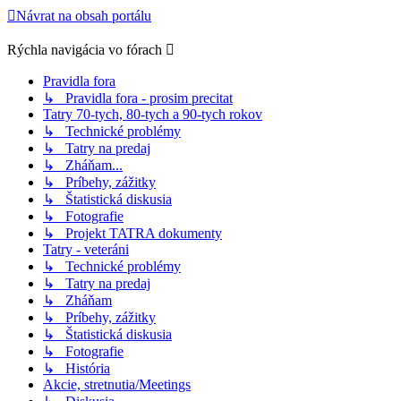
Návrat na obsah portálu
Rýchla navigácia vo fórach
Pravidla fora
↳ Pravidla fora - prosim precitat
Tatry 70-tych, 80-tych a 90-tych rokov
↳ Technické problémy
↳ Tatry na predaj
↳ Zháňam...
↳ Príbehy, zážitky
↳ Štatistická diskusia
↳ Fotografie
↳ Projekt TATRA dokumenty
Tatry - veteráni
↳ Technické problémy
↳ Tatry na predaj
↳ Zháňam
↳ Príbehy, zážitky
↳ Štatistická diskusia
↳ Fotografie
↳ História
Akcie, stretnutia/Meetings