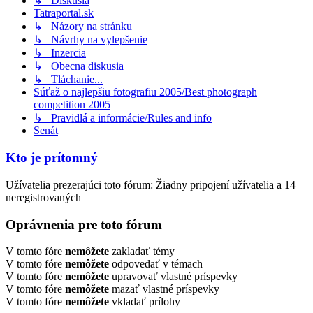
↳ Diskusia
Tatraportal.sk
↳ Názory na stránku
↳ Návrhy na vylepšenie
↳ Inzercia
↳ Obecna diskusia
↳ Tláchanie...
Súťaž o najlepšiu fotografiu 2005/Best photograph
competition 2005
↳ Pravidlá a informácie/Rules and info
Senát
Kto je prítomný
Užívatelia prezerajúci toto fórum: Žiadny pripojení užívatelia a 14
neregistrovaných
Oprávnenia pre toto fórum
V tomto fóre
nemôžete
zakladať témy
V tomto fóre
nemôžete
odpovedať v témach
V tomto fóre
nemôžete
upravovať vlastné príspevky
V tomto fóre
nemôžete
mazať vlastné príspevky
V tomto fóre
nemôžete
vkladať prílohy