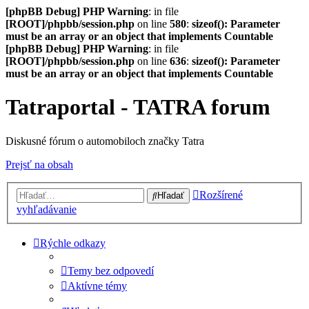
[phpBB Debug] PHP Warning
: in file
[ROOT]/phpbb/session.php
on line
580
:
sizeof(): Parameter
must be an array or an object that implements Countable
[phpBB Debug] PHP Warning
: in file
[ROOT]/phpbb/session.php
on line
636
:
sizeof(): Parameter
must be an array or an object that implements Countable
Tatraportal - TATRA forum
Diskusné fórum o automobiloch značky Tatra
Prejsť na obsah
Rozšírené
Hľadať
vyhľadávanie
Rýchle odkazy
Temy bez odpovedí
Aktívne témy