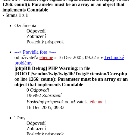
1266
:
count(): Parameter must be an array or an object that
implements Countable
• Strana
1
z
1
Oznámenia
Odpovedí
Zobrazení
Posledný príspevok
---> Pravidla fora <---
od užívateľa
etienne
» 16 Dec 2005, 09:32 » v
Technické
problémy
[phpBB Debug] PHP Warning
: in file
[ROOT]/vendor/twig/twig/lib/Twig/Extension/Core.php
on line
1266
:
count(): Parameter must be an array or an
object that implements Countable
0
Odpovedí
196992
Zobrazení
Posledný príspevok
od užívateľa
etienne
16 Dec 2005, 09:32
Témy
Odpovedí
Zobrazení
Posledný príspevok