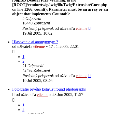
[phpBB Debug] PHP Warning
: in file
[ROOT]/vendor/twig/twig/lib/Twig/Extension/Core.php
on line
1266
:
count(): Parameter must be an array or an
object that implements Countable
5
Odpovedí
16440
Zobrazení
Posledný príspevok
od užívateľa
etienne
19 Júl 2005, 10:02
Hlasovanie aj anonymnym ?
od užívateľa
etienne
» 17 Júl 2005, 22:01
1
2
21
Odpovedí
42492
Zobrazení
Posledný príspevok
od užívateľa
etienne
19 Júl 2005, 08:46
Fotografie prvého kola/1st round photographs
od užívateľa
etienne
» 23 Jún 2005, 11:57
1
2