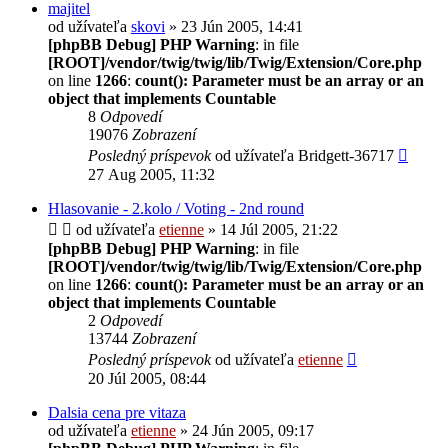
majitel
od užívateľa
skovi
» 23 Jún 2005, 14:41
[phpBB Debug] PHP Warning
: in file
[ROOT]/vendor/twig/twig/lib/Twig/Extension/Core.php
on line
1266
:
count(): Parameter must be an array or an
object that implements Countable
8
Odpovedí
19076
Zobrazení
Posledný príspevok
od užívateľa
Bridgett-36717
27 Aug 2005, 11:32
Hlasovanie - 2.kolo / Voting - 2nd round
od užívateľa
etienne
» 14 Júl 2005, 21:22
[phpBB Debug] PHP Warning
: in file
[ROOT]/vendor/twig/twig/lib/Twig/Extension/Core.php
on line
1266
:
count(): Parameter must be an array or an
object that implements Countable
2
Odpovedí
13744
Zobrazení
Posledný príspevok
od užívateľa
etienne
20 Júl 2005, 08:44
Dalsia cena pre vitaza
od užívateľa
etienne
» 24 Jún 2005, 09:17