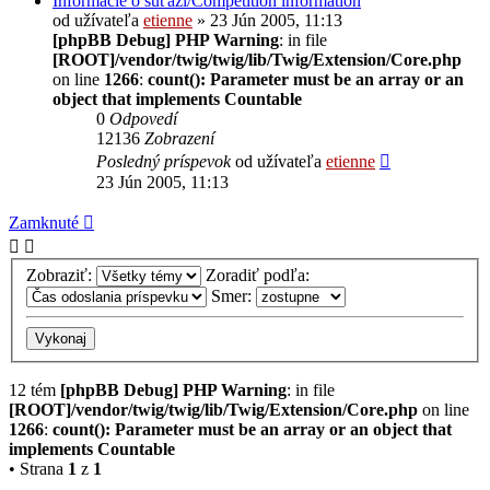
Informácie o súťaži/Competition information
od užívateľa
etienne
» 23 Jún 2005, 11:13
[phpBB Debug] PHP Warning
: in file
[ROOT]/vendor/twig/twig/lib/Twig/Extension/Core.php
on line
1266
:
count(): Parameter must be an array or an
object that implements Countable
0
Odpovedí
12136
Zobrazení
Posledný príspevok
od užívateľa
etienne
23 Jún 2005, 11:13
Zamknuté
Zobraziť:
Zoradiť podľa:
Smer:
12 tém
[phpBB Debug] PHP Warning
: in file
[ROOT]/vendor/twig/twig/lib/Twig/Extension/Core.php
on line
1266
:
count(): Parameter must be an array or an object that
implements Countable
• Strana
1
z
1