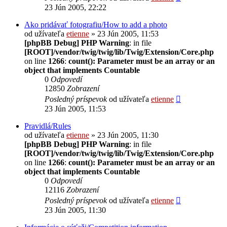
23 Jún 2005, 22:22
Ako pridávať fotografiu/How to add a photo
od užívateľa
etienne
» 23 Jún 2005, 11:53
[phpBB Debug] PHP Warning
: in file
[ROOT]/vendor/twig/twig/lib/Twig/Extension/Core.php
on line
1266
:
count(): Parameter must be an array or an
object that implements Countable
0
Odpovedí
12850
Zobrazení
Posledný príspevok
od užívateľa
etienne
23 Jún 2005, 11:53
Pravidlá/Rules
od užívateľa
etienne
» 23 Jún 2005, 11:30
[phpBB Debug] PHP Warning
: in file
[ROOT]/vendor/twig/twig/lib/Twig/Extension/Core.php
on line
1266
:
count(): Parameter must be an array or an
object that implements Countable
0
Odpovedí
12116
Zobrazení
Posledný príspevok
od užívateľa
etienne
23 Jún 2005, 11:30