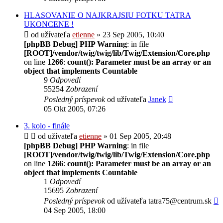
HLASOVANIE O NAJKRAJSIU FOTKU TATRA
UKONCENE !
od užívateľa
etienne
» 23 Sep 2005, 10:40
[phpBB Debug] PHP Warning
: in file
[ROOT]/vendor/twig/twig/lib/Twig/Extension/Core.php
on line
1266
:
count(): Parameter must be an array or an
object that implements Countable
9
Odpovedí
55254
Zobrazení
Posledný príspevok
od užívateľa
Janek
05 Okt 2005, 07:26
3. kolo - finále
od užívateľa
etienne
» 01 Sep 2005, 20:48
[phpBB Debug] PHP Warning
: in file
[ROOT]/vendor/twig/twig/lib/Twig/Extension/Core.php
on line
1266
:
count(): Parameter must be an array or an
object that implements Countable
1
Odpovedí
15695
Zobrazení
Posledný príspevok
od užívateľa
tatra75@centrum.sk
04 Sep 2005, 18:00