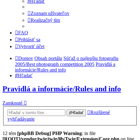
Hľadať
Zoznam užívateľov
Realizačný tím
FAQ
Prihlásiť sa
Vytvoriť účet
Domov
Obsah portálu
Súťaž o najlepšiu fotografiu
2005/Best photograph competition 2005
Pravidlá a
informácie/Rules and info
Hľadať
Pravidlá a informácie/Rules and info
Zamknuté
Rozšírené
Hľadať
vyhľadávanie
12 tém
[phpBB Debug] PHP Warning
: in file
[ROOT]/vendor/twig/twig/lib/Twig/Extension/Core.php
on line