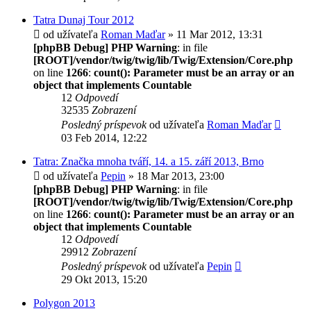
Tatra Dunaj Tour 2012
od užívateľa
Roman Maďar
» 11 Mar 2012, 13:31
[phpBB Debug] PHP Warning
: in file
[ROOT]/vendor/twig/twig/lib/Twig/Extension/Core.php
on line
1266
:
count(): Parameter must be an array or an
object that implements Countable
12
Odpovedí
32535
Zobrazení
Posledný príspevok
od užívateľa
Roman Maďar
03 Feb 2014, 12:22
Tatra: Značka mnoha tváří, 14. a 15. září 2013, Brno
od užívateľa
Pepin
» 18 Mar 2013, 23:00
[phpBB Debug] PHP Warning
: in file
[ROOT]/vendor/twig/twig/lib/Twig/Extension/Core.php
on line
1266
:
count(): Parameter must be an array or an
object that implements Countable
12
Odpovedí
29912
Zobrazení
Posledný príspevok
od užívateľa
Pepin
29 Okt 2013, 15:20
Polygon 2013