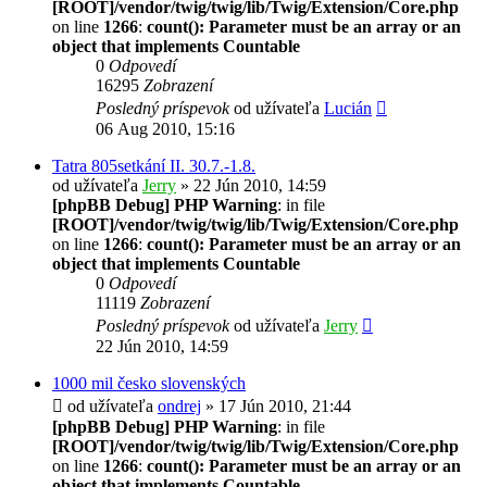
[ROOT]/vendor/twig/twig/lib/Twig/Extension/Core.php
on line
1266
:
count(): Parameter must be an array or an
object that implements Countable
0
Odpovedí
16295
Zobrazení
Posledný príspevok
od užívateľa
Lucián
06 Aug 2010, 15:16
Tatra 805setkání II. 30.7.-1.8.
od užívateľa
Jerry
» 22 Jún 2010, 14:59
[phpBB Debug] PHP Warning
: in file
[ROOT]/vendor/twig/twig/lib/Twig/Extension/Core.php
on line
1266
:
count(): Parameter must be an array or an
object that implements Countable
0
Odpovedí
11119
Zobrazení
Posledný príspevok
od užívateľa
Jerry
22 Jún 2010, 14:59
1000 mil česko slovenských
od užívateľa
ondrej
» 17 Jún 2010, 21:44
[phpBB Debug] PHP Warning
: in file
[ROOT]/vendor/twig/twig/lib/Twig/Extension/Core.php
on line
1266
:
count(): Parameter must be an array or an
object that implements Countable