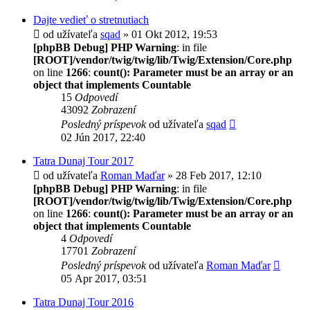
Dajte vedieť o stretnutiach
od užívateľa
sqad
» 01 Okt 2012, 19:53
[phpBB Debug] PHP Warning
: in file
[ROOT]/vendor/twig/twig/lib/Twig/Extension/Core.php
on line
1266
:
count(): Parameter must be an array or an
object that implements Countable
15
Odpovedí
43092
Zobrazení
Posledný príspevok
od užívateľa
sqad
02 Jún 2017, 22:40
Tatra Dunaj Tour 2017
od užívateľa
Roman Maďar
» 28 Feb 2017, 12:10
[phpBB Debug] PHP Warning
: in file
[ROOT]/vendor/twig/twig/lib/Twig/Extension/Core.php
on line
1266
:
count(): Parameter must be an array or an
object that implements Countable
4
Odpovedí
17701
Zobrazení
Posledný príspevok
od užívateľa
Roman Maďar
05 Apr 2017, 03:51
Tatra Dunaj Tour 2016