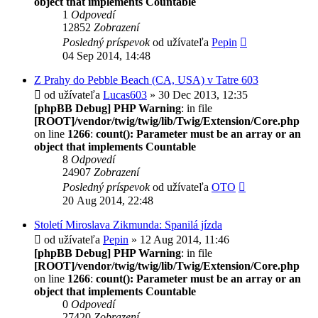
object that implements Countable
1
Odpovedí
12852
Zobrazení
Posledný príspevok
od užívateľa
Pepin
04 Sep 2014, 14:48
Z Prahy do Pebble Beach (CA, USA) v Tatre 603
od užívateľa
Lucas603
» 30 Dec 2013, 12:35
[phpBB Debug] PHP Warning
: in file
[ROOT]/vendor/twig/twig/lib/Twig/Extension/Core.php
on line
1266
:
count(): Parameter must be an array or an
object that implements Countable
8
Odpovedí
24907
Zobrazení
Posledný príspevok
od užívateľa
OTO
20 Aug 2014, 22:48
Století Miroslava Zikmunda: Spanilá jízda
od užívateľa
Pepin
» 12 Aug 2014, 11:46
[phpBB Debug] PHP Warning
: in file
[ROOT]/vendor/twig/twig/lib/Twig/Extension/Core.php
on line
1266
:
count(): Parameter must be an array or an
object that implements Countable
0
Odpovedí
27420
Zobrazení