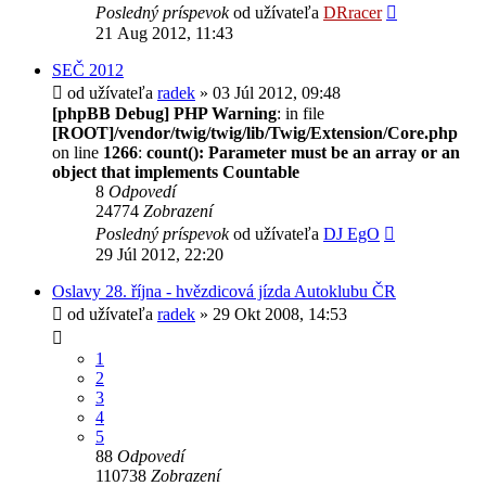
Posledný príspevok
od užívateľa
DRracer
21 Aug 2012, 11:43
SEČ 2012
od užívateľa
radek
» 03 Júl 2012, 09:48
[phpBB Debug] PHP Warning
: in file
[ROOT]/vendor/twig/twig/lib/Twig/Extension/Core.php
on line
1266
:
count(): Parameter must be an array or an
object that implements Countable
8
Odpovedí
24774
Zobrazení
Posledný príspevok
od užívateľa
DJ EgO
29 Júl 2012, 22:20
Oslavy 28. října - hvězdicová jízda Autoklubu ČR
od užívateľa
radek
» 29 Okt 2008, 14:53
1
2
3
4
5
88
Odpovedí
110738
Zobrazení