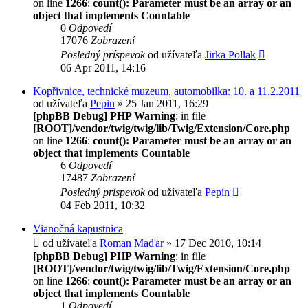
on line
1266
:
count(): Parameter must be an array or an
object that implements Countable
0
Odpovedí
17076
Zobrazení
Posledný príspevok
od užívateľa
Jirka Pollak
06 Apr 2011, 14:16
Kopřivnice, technické muzeum, automobilka: 10. a 11.2.2011
od užívateľa
Pepin
» 25 Jan 2011, 16:29
[phpBB Debug] PHP Warning
: in file
[ROOT]/vendor/twig/twig/lib/Twig/Extension/Core.php
on line
1266
:
count(): Parameter must be an array or an
object that implements Countable
6
Odpovedí
17487
Zobrazení
Posledný príspevok
od užívateľa
Pepin
04 Feb 2011, 10:32
Vianočná kapustnica
od užívateľa
Roman Maďar
» 17 Dec 2010, 10:14
[phpBB Debug] PHP Warning
: in file
[ROOT]/vendor/twig/twig/lib/Twig/Extension/Core.php
on line
1266
:
count(): Parameter must be an array or an
object that implements Countable
1
Odpovedí