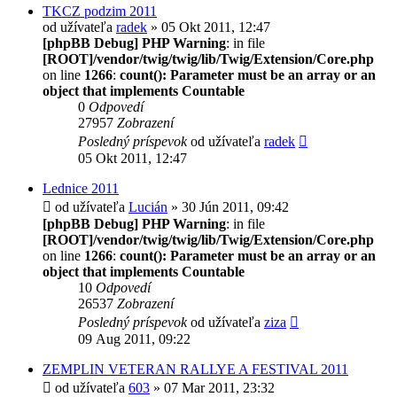
TKCZ podzim 2011
od užívateľa
radek
» 05 Okt 2011, 12:47
[phpBB Debug] PHP Warning
: in file
[ROOT]/vendor/twig/twig/lib/Twig/Extension/Core.php
on line
1266
:
count(): Parameter must be an array or an
object that implements Countable
0
Odpovedí
27957
Zobrazení
Posledný príspevok
od užívateľa
radek
05 Okt 2011, 12:47
Lednice 2011
od užívateľa
Lucián
» 30 Jún 2011, 09:42
[phpBB Debug] PHP Warning
: in file
[ROOT]/vendor/twig/twig/lib/Twig/Extension/Core.php
on line
1266
:
count(): Parameter must be an array or an
object that implements Countable
10
Odpovedí
26537
Zobrazení
Posledný príspevok
od užívateľa
ziza
09 Aug 2011, 09:22
ZEMPLIN VETERAN RALLYE A FESTIVAL 2011
od užívateľa
603
» 07 Mar 2011, 23:32