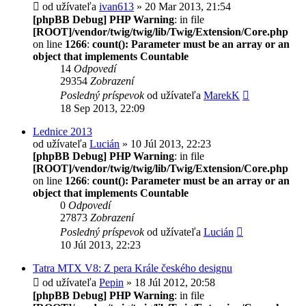
od užívateľa
ivan613
» 20 Mar 2013, 21:54
[phpBB Debug] PHP Warning
: in file
[ROOT]/vendor/twig/twig/lib/Twig/Extension/Core.php
on line
1266
:
count(): Parameter must be an array or an
object that implements Countable
14
Odpovedí
29354
Zobrazení
Posledný príspevok
od užívateľa
MarekK
18 Sep 2013, 22:09
Lednice 2013
od užívateľa
Lucián
» 10 Júl 2013, 22:23
[phpBB Debug] PHP Warning
: in file
[ROOT]/vendor/twig/twig/lib/Twig/Extension/Core.php
on line
1266
:
count(): Parameter must be an array or an
object that implements Countable
0
Odpovedí
27873
Zobrazení
Posledný príspevok
od užívateľa
Lucián
10 Júl 2013, 22:23
Tatra MTX V8: Z pera Krále českého designu
od užívateľa
Pepin
» 18 Júl 2012, 20:58
[phpBB Debug] PHP Warning
: in file