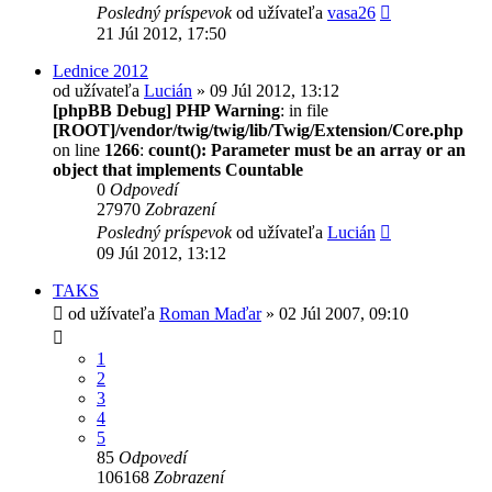
Posledný príspevok
od užívateľa
vasa26
21 Júl 2012, 17:50
Lednice 2012
od užívateľa
Lucián
» 09 Júl 2012, 13:12
[phpBB Debug] PHP Warning
: in file
[ROOT]/vendor/twig/twig/lib/Twig/Extension/Core.php
on line
1266
:
count(): Parameter must be an array or an
object that implements Countable
0
Odpovedí
27970
Zobrazení
Posledný príspevok
od užívateľa
Lucián
09 Júl 2012, 13:12
TAKS
od užívateľa
Roman Maďar
» 02 Júl 2007, 09:10
1
2
3
4
5
85
Odpovedí
106168
Zobrazení