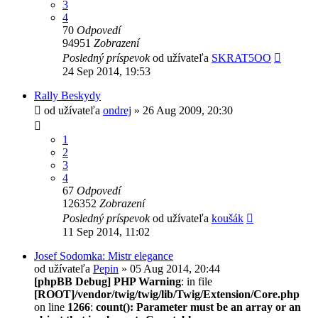
3
4
70
Odpovedí
94951
Zobrazení
Posledný príspevok
od užívateľa
SKRAT5OO
24 Sep 2014, 19:53
Rally Beskydy
od užívateľa
ondrej
» 26 Aug 2009, 20:30
1
2
3
4
67
Odpovedí
126352
Zobrazení
Posledný príspevok
od užívateľa
koušák
11 Sep 2014, 11:02
Josef Sodomka: Mistr elegance
od užívateľa
Pepin
» 05 Aug 2014, 20:44
[phpBB Debug] PHP Warning
: in file
[ROOT]/vendor/twig/twig/lib/Twig/Extension/Core.php
on line
1266
:
count(): Parameter must be an array or an