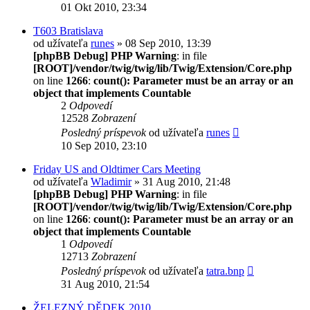
01 Okt 2010, 23:34
T603 Bratislava
od užívateľa
runes
» 08 Sep 2010, 13:39
[phpBB Debug] PHP Warning
: in file
[ROOT]/vendor/twig/twig/lib/Twig/Extension/Core.php
on line
1266
:
count(): Parameter must be an array or an
object that implements Countable
2
Odpovedí
12528
Zobrazení
Posledný príspevok
od užívateľa
runes
10 Sep 2010, 23:10
Friday US and Oldtimer Cars Meeting
od užívateľa
Wladimir
» 31 Aug 2010, 21:48
[phpBB Debug] PHP Warning
: in file
[ROOT]/vendor/twig/twig/lib/Twig/Extension/Core.php
on line
1266
:
count(): Parameter must be an array or an
object that implements Countable
1
Odpovedí
12713
Zobrazení
Posledný príspevok
od užívateľa
tatra.bnp
31 Aug 2010, 21:54
ŽELEZNÝ DĚDEK 2010