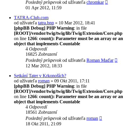
Posledný príspevok
od užívateľa
chromkar
01 Apr 2012, 11:59
TATRA-Club.com
od užívateľa
tatra.bnp
» 10 Mar 2012, 18:41
[phpBB Debug] PHP Warning
: in file
[ROOT]/vendor/twig/twig/lib/Twig/Extension/Core.php
on line
1266
:
count(): Parameter must be an array or an
object that implements Countable
4
Odpovedí
16825
Zobrazení
Posledný príspevok
od užívateľa
Roman Maďar
12 Mar 2012, 18:33
Setkání Tater v Krkonoších?
od užívateľa
roman
» 09 Okt 2011, 17:11
[phpBB Debug] PHP Warning
: in file
[ROOT]/vendor/twig/twig/lib/Twig/Extension/Core.php
on line
1266
:
count(): Parameter must be an array or an
object that implements Countable
4
Odpovedí
18561
Zobrazení
Posledný príspevok
od užívateľa
roman
18 Okt 2011, 21:09