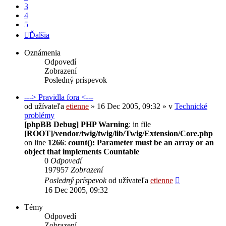
3
4
5
Ďalšia
Oznámenia
Odpovedí
Zobrazení
Posledný príspevok
---> Pravidla fora <---
od užívateľa
etienne
» 16 Dec 2005, 09:32 » v
Technické
problémy
[phpBB Debug] PHP Warning
: in file
[ROOT]/vendor/twig/twig/lib/Twig/Extension/Core.php
on line
1266
:
count(): Parameter must be an array or an
object that implements Countable
0
Odpovedí
197957
Zobrazení
Posledný príspevok
od užívateľa
etienne
16 Dec 2005, 09:32
Témy
Odpovedí
Zobrazení