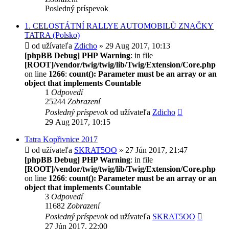
Posledný príspevok
1. CELOSTÁTNÍ RALLYE AUTOMOBILŮ ZNAČKY
TATRA (Polsko)
od užívateľa
Zdicho
» 29 Aug 2017, 10:13
[phpBB Debug] PHP Warning
: in file
[ROOT]/vendor/twig/twig/lib/Twig/Extension/Core.php
on line
1266
:
count(): Parameter must be an array or an
object that implements Countable
1
Odpovedí
25244
Zobrazení
Posledný príspevok
od užívateľa
Zdicho
29 Aug 2017, 10:15
Tatra Kopřivnice 2017
od užívateľa
SKRAT5OO
» 27 Jún 2017, 21:47
[phpBB Debug] PHP Warning
: in file
[ROOT]/vendor/twig/twig/lib/Twig/Extension/Core.php
on line
1266
:
count(): Parameter must be an array or an
object that implements Countable
3
Odpovedí
11682
Zobrazení
Posledný príspevok
od užívateľa
SKRAT5OO
27 Jún 2017, 22:00