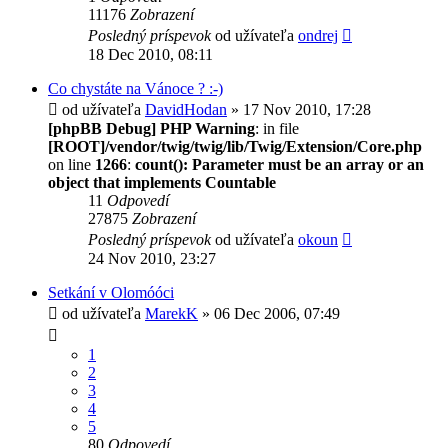
11176
Zobrazení
Posledný príspevok
od užívateľa
ondrej
18 Dec 2010, 08:11
Co chystáte na Vánoce ? :-)
od užívateľa
DavidHodan
» 17 Nov 2010, 17:28
[phpBB Debug] PHP Warning
: in file
[ROOT]/vendor/twig/twig/lib/Twig/Extension/Core.php
on line
1266
:
count(): Parameter must be an array or an
object that implements Countable
11
Odpovedí
27875
Zobrazení
Posledný príspevok
od užívateľa
okoun
24 Nov 2010, 23:27
Setkání v Olomóóci
od užívateľa
MarekK
» 06 Dec 2006, 07:49
1
2
3
4
5
80
Odpovedí