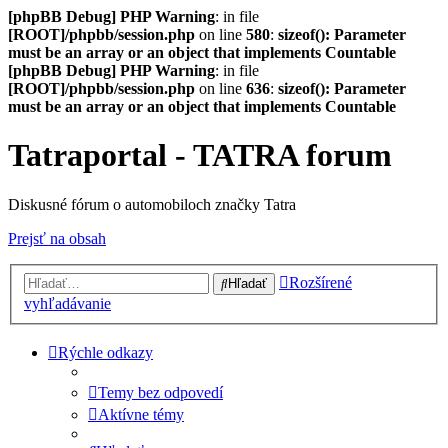
[phpBB Debug] PHP Warning
: in file
[ROOT]/phpbb/session.php
on line
580
:
sizeof(): Parameter
must be an array or an object that implements Countable
[phpBB Debug] PHP Warning
: in file
[ROOT]/phpbb/session.php
on line
636
:
sizeof(): Parameter
must be an array or an object that implements Countable
Tatraportal - TATRA forum
Diskusné fórum o automobiloch značky Tatra
Prejsť na obsah
Rozšírené
Hľadať
vyhľadávanie
Rýchle odkazy
Temy bez odpovedí
Aktívne témy