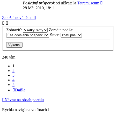
Posledný príspevok
od užívateľa
Tatramuseum
28 Máj 2010, 18:11
Založiť novú tému
Zobraziť:
Zoradiť podľa:
Smer:
248 tém
1
2
3
4
5
Ďalšia
Návrat na obsah portálu
Rýchla navigácia vo fórach