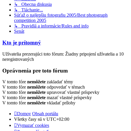
↳ Obecna diskusia
↳ Tláchanie...
Súťaž o najlepšiu fotografiu 2005/Best photograph
competition 2005
↳ Pravidlá a informácie/Rules and info
Senát
Kto je prítomný
Užívatelia prezerajúci toto fórum: Žiadny pripojení užívatelia a 10
neregistrovaných
Oprávnenia pre toto fórum
V tomto fóre
nemôžete
zakladať témy
V tomto fóre
nemôžete
odpovedať v témach
V tomto fóre
nemôžete
upravovať vlastné príspevky
V tomto fóre
nemôžete
mazať vlastné príspevky
V tomto fóre
nemôžete
vkladať prílohy
Domov
Obsah portálu
Všetky časy sú v
UTC+02:00
Vymazať cookies