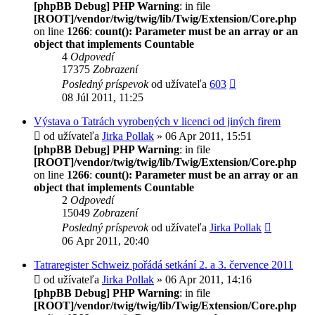
[phpBB Debug] PHP Warning
: in file
[ROOT]/vendor/twig/twig/lib/Twig/Extension/Core.php
on line
1266
:
count(): Parameter must be an array or an
object that implements Countable
4
Odpovedí
17375
Zobrazení
Posledný príspevok
od užívateľa
603
08 Júl 2011, 11:25
Výstava o Tatrách vyrobených v licenci od jiných firem
od užívateľa
Jirka Pollak
» 06 Apr 2011, 15:51
[phpBB Debug] PHP Warning
: in file
[ROOT]/vendor/twig/twig/lib/Twig/Extension/Core.php
on line
1266
:
count(): Parameter must be an array or an
object that implements Countable
2
Odpovedí
15049
Zobrazení
Posledný príspevok
od užívateľa
Jirka Pollak
06 Apr 2011, 20:40
Tatraregister Schweiz pořádá setkání 2. a 3. července 2011
od užívateľa
Jirka Pollak
» 06 Apr 2011, 14:16
[phpBB Debug] PHP Warning
: in file
[ROOT]/vendor/twig/twig/lib/Twig/Extension/Core.php