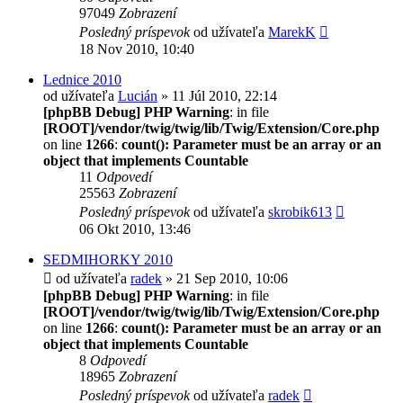
97049
Zobrazení
Posledný príspevok
od užívateľa
MarekK
18 Nov 2010, 10:40
Lednice 2010
od užívateľa
Lucián
» 11 Júl 2010, 22:14
[phpBB Debug] PHP Warning
: in file
[ROOT]/vendor/twig/twig/lib/Twig/Extension/Core.php
on line
1266
:
count(): Parameter must be an array or an
object that implements Countable
11
Odpovedí
25563
Zobrazení
Posledný príspevok
od užívateľa
skrobik613
06 Okt 2010, 13:46
SEDMIHORKY 2010
od užívateľa
radek
» 21 Sep 2010, 10:06
[phpBB Debug] PHP Warning
: in file
[ROOT]/vendor/twig/twig/lib/Twig/Extension/Core.php
on line
1266
:
count(): Parameter must be an array or an
object that implements Countable
8
Odpovedí
18965
Zobrazení
Posledný príspevok
od užívateľa
radek