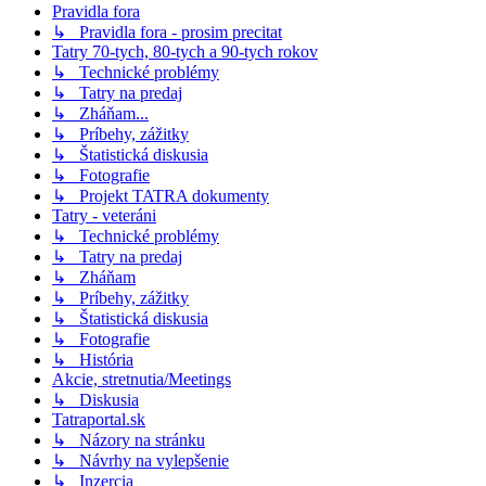
Pravidla fora
↳ Pravidla fora - prosim precitat
Tatry 70-tych, 80-tych a 90-tych rokov
↳ Technické problémy
↳ Tatry na predaj
↳ Zháňam...
↳ Príbehy, zážitky
↳ Štatistická diskusia
↳ Fotografie
↳ Projekt TATRA dokumenty
Tatry - veteráni
↳ Technické problémy
↳ Tatry na predaj
↳ Zháňam
↳ Príbehy, zážitky
↳ Štatistická diskusia
↳ Fotografie
↳ História
Akcie, stretnutia/Meetings
↳ Diskusia
Tatraportal.sk
↳ Názory na stránku
↳ Návrhy na vylepšenie
↳ Inzercia