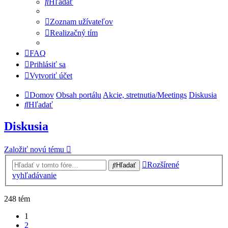
Hľadať
Zoznam užívateľov
Realizačný tím
FAQ
Prihlásiť sa
Vytvoriť účet
Domov
Obsah portálu
Akcie, stretnutia/Meetings
Diskusia
Hľadať
Diskusia
Založiť novú tému
Rozšírené
Hľadať
vyhľadávanie
248 tém
1
2