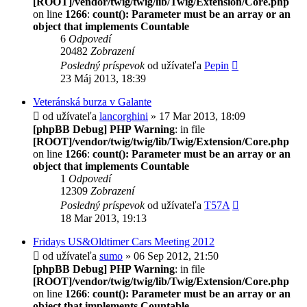
[ROOT]/vendor/twig/twig/lib/Twig/Extension/Core.php
on line
1266
:
count(): Parameter must be an array or an
object that implements Countable
6
Odpovedí
20482
Zobrazení
Posledný príspevok
od užívateľa
Pepin
23 Máj 2013, 18:39
Veteránská burza v Galante
od užívateľa
lancorghini
» 17 Mar 2013, 18:09
[phpBB Debug] PHP Warning
: in file
[ROOT]/vendor/twig/twig/lib/Twig/Extension/Core.php
on line
1266
:
count(): Parameter must be an array or an
object that implements Countable
1
Odpovedí
12309
Zobrazení
Posledný príspevok
od užívateľa
T57A
18 Mar 2013, 19:13
Fridays US&Oldtimer Cars Meeting 2012
od užívateľa
sumo
» 06 Sep 2012, 21:50
[phpBB Debug] PHP Warning
: in file
[ROOT]/vendor/twig/twig/lib/Twig/Extension/Core.php
on line
1266
:
count(): Parameter must be an array or an
object that implements Countable