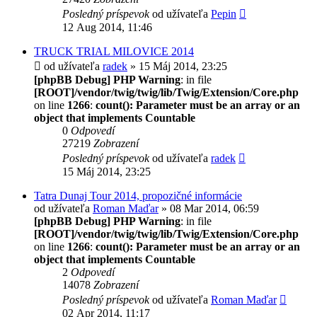
Posledný príspevok
od užívateľa
Pepin
12 Aug 2014, 11:46
TRUCK TRIAL MILOVICE 2014
od užívateľa
radek
» 15 Máj 2014, 23:25
[phpBB Debug] PHP Warning
: in file
[ROOT]/vendor/twig/twig/lib/Twig/Extension/Core.php
on line
1266
:
count(): Parameter must be an array or an
object that implements Countable
0
Odpovedí
27219
Zobrazení
Posledný príspevok
od užívateľa
radek
15 Máj 2014, 23:25
Tatra Dunaj Tour 2014, propozičné informácie
od užívateľa
Roman Maďar
» 08 Mar 2014, 06:59
[phpBB Debug] PHP Warning
: in file
[ROOT]/vendor/twig/twig/lib/Twig/Extension/Core.php
on line
1266
:
count(): Parameter must be an array or an
object that implements Countable
2
Odpovedí
14078
Zobrazení
Posledný príspevok
od užívateľa
Roman Maďar
02 Apr 2014, 11:17