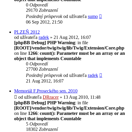
0
Odpovedí
29170
Zobrazení
Posledný príspevok
od užívateľa
sumo
06 Sep 2012, 21:50
PLZEŇ 2012
od užívateľa
radek
» 21 Aug 2012, 16:07
[phpBB Debug] PHP Warning
: in file
[ROOT]/vendor/twig/twig/lib/Twig/Extension/Core.php
on line
1266
:
count(): Parameter must be an array or an
object that implements Countable
0
Odpovedí
27700
Zobrazení
Posledný príspevok
od užívateľa
radek
21 Aug 2012, 16:07
Memoriál F.Proseckého sen. 2010
od užívateľa
DRracer
» 13 Aug 2010, 11:48
[phpBB Debug] PHP Warning
: in file
[ROOT]/vendor/twig/twig/lib/Twig/Extension/Core.php
on line
1266
:
count(): Parameter must be an array or an
object that implements Countable
5
Odpovedí
18302
Zobrazení