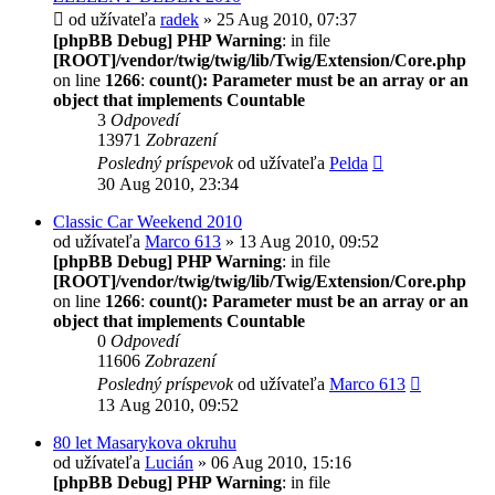
od užívateľa
radek
» 25 Aug 2010, 07:37
[phpBB Debug] PHP Warning
: in file
[ROOT]/vendor/twig/twig/lib/Twig/Extension/Core.php
on line
1266
:
count(): Parameter must be an array or an
object that implements Countable
3
Odpovedí
13971
Zobrazení
Posledný príspevok
od užívateľa
Pelda
30 Aug 2010, 23:34
Classic Car Weekend 2010
od užívateľa
Marco 613
» 13 Aug 2010, 09:52
[phpBB Debug] PHP Warning
: in file
[ROOT]/vendor/twig/twig/lib/Twig/Extension/Core.php
on line
1266
:
count(): Parameter must be an array or an
object that implements Countable
0
Odpovedí
11606
Zobrazení
Posledný príspevok
od užívateľa
Marco 613
13 Aug 2010, 09:52
80 let Masarykova okruhu
od užívateľa
Lucián
» 06 Aug 2010, 15:16
[phpBB Debug] PHP Warning
: in file