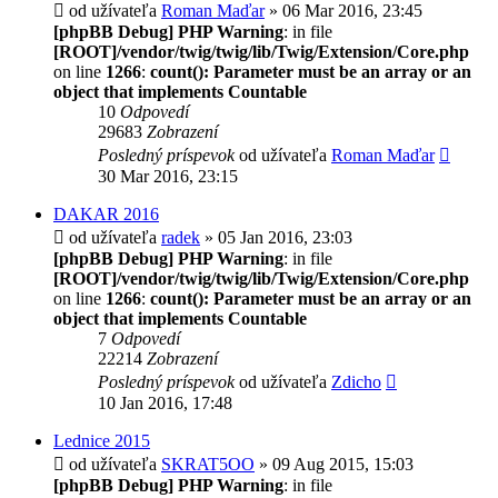
od užívateľa
Roman Maďar
» 06 Mar 2016, 23:45
[phpBB Debug] PHP Warning
: in file
[ROOT]/vendor/twig/twig/lib/Twig/Extension/Core.php
on line
1266
:
count(): Parameter must be an array or an
object that implements Countable
10
Odpovedí
29683
Zobrazení
Posledný príspevok
od užívateľa
Roman Maďar
30 Mar 2016, 23:15
DAKAR 2016
od užívateľa
radek
» 05 Jan 2016, 23:03
[phpBB Debug] PHP Warning
: in file
[ROOT]/vendor/twig/twig/lib/Twig/Extension/Core.php
on line
1266
:
count(): Parameter must be an array or an
object that implements Countable
7
Odpovedí
22214
Zobrazení
Posledný príspevok
od užívateľa
Zdicho
10 Jan 2016, 17:48
Lednice 2015
od užívateľa
SKRAT5OO
» 09 Aug 2015, 15:03
[phpBB Debug] PHP Warning
: in file