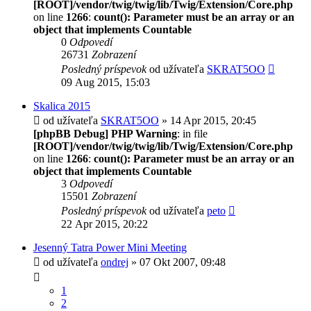
[ROOT]/vendor/twig/twig/lib/Twig/Extension/Core.php
on line
1266
:
count(): Parameter must be an array or an
object that implements Countable
0
Odpovedí
26731
Zobrazení
Posledný príspevok
od užívateľa
SKRAT5OO
09 Aug 2015, 15:03
Skalica 2015
od užívateľa
SKRAT5OO
» 14 Apr 2015, 20:45
[phpBB Debug] PHP Warning
: in file
[ROOT]/vendor/twig/twig/lib/Twig/Extension/Core.php
on line
1266
:
count(): Parameter must be an array or an
object that implements Countable
3
Odpovedí
15501
Zobrazení
Posledný príspevok
od užívateľa
peto
22 Apr 2015, 20:22
Jesenný Tatra Power Mini Meeting
od užívateľa
ondrej
» 07 Okt 2007, 09:48
1
2