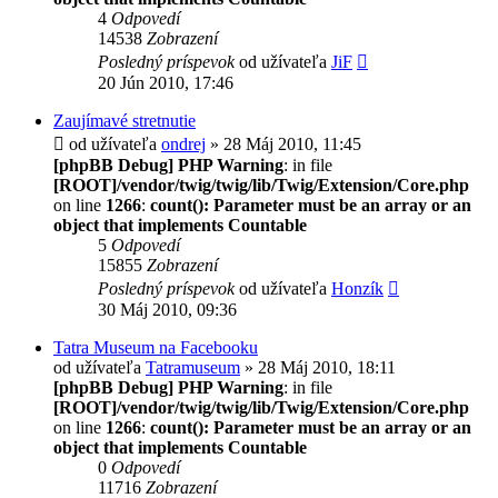
4
Odpovedí
14538
Zobrazení
Posledný príspevok
od užívateľa
JiF
20 Jún 2010, 17:46
Zaujímavé stretnutie
od užívateľa
ondrej
» 28 Máj 2010, 11:45
[phpBB Debug] PHP Warning
: in file
[ROOT]/vendor/twig/twig/lib/Twig/Extension/Core.php
on line
1266
:
count(): Parameter must be an array or an
object that implements Countable
5
Odpovedí
15855
Zobrazení
Posledný príspevok
od užívateľa
Honzík
30 Máj 2010, 09:36
Tatra Museum na Facebooku
od užívateľa
Tatramuseum
» 28 Máj 2010, 18:11
[phpBB Debug] PHP Warning
: in file
[ROOT]/vendor/twig/twig/lib/Twig/Extension/Core.php
on line
1266
:
count(): Parameter must be an array or an
object that implements Countable
0
Odpovedí
11716
Zobrazení