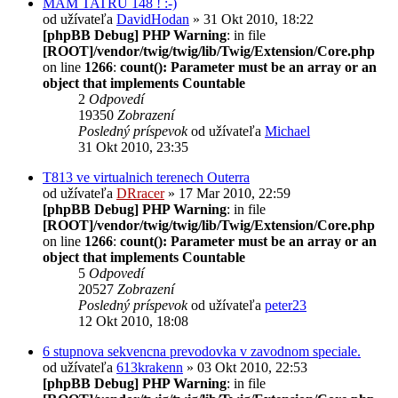
MÁM TATRU 148 ! :-)
od užívateľa
DavidHodan
» 31 Okt 2010, 18:22
[phpBB Debug] PHP Warning
: in file
[ROOT]/vendor/twig/twig/lib/Twig/Extension/Core.php
on line
1266
:
count(): Parameter must be an array or an
object that implements Countable
2
Odpovedí
19350
Zobrazení
Posledný príspevok
od užívateľa
Michael
31 Okt 2010, 23:35
T813 ve virtualnich terenech Outerra
od užívateľa
DRracer
» 17 Mar 2010, 22:59
[phpBB Debug] PHP Warning
: in file
[ROOT]/vendor/twig/twig/lib/Twig/Extension/Core.php
on line
1266
:
count(): Parameter must be an array or an
object that implements Countable
5
Odpovedí
20527
Zobrazení
Posledný príspevok
od užívateľa
peter23
12 Okt 2010, 18:08
6 stupnova sekvencna prevodovka v zavodnom speciale.
od užívateľa
613krakenn
» 03 Okt 2010, 22:53
[phpBB Debug] PHP Warning
: in file