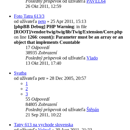
Posledný príspevok
od užívateľa
PAVEL64
26 Okt 2011, 12:59
Foto Tatra 613/3
od užívateľa
peto
» 25 Apr 2011, 15:13
[phpBB Debug] PHP Warning
: in file
[ROOT]/vendor/twig/twig/lib/Twig/Extension/Core.php
on line
1266
:
count(): Parameter must be an array or an
object that implements Countable
17
Odpovedí
38935
Zobrazení
Posledný príspevok
od užívateľa
Vlado
13 Okt 2011, 17:40
Svatba
od užívateľa
petr
» 28 Dec 2005, 20:57
1
2
3
55
Odpovedí
84805
Zobrazení
Posledný príspevok
od užívateľa
Štěpán
21 Sep 2011, 10:22
Tatry 613 na vychode slovenska
od užívateľa
Volgač
» 30 Aug 2011, 21:23