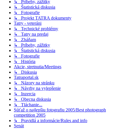
↳ Príbehy, zážitky
↳ Štatistická diskusia
↳ Fotografie
↳ Projekt TATRA dokumenty
Tatry - veteráni
↳ Technické problémy
↳ Tatry na predaj
↳ Zháňam
↳ Príbehy, zážitky
↳ Štatistická diskusia
↳ Fotografie
↳ História
Akcie, stretnutia/Meetings
↳ Diskusia
Tatraportal.sk
↳ Názory na stránku
↳ Návrhy na vylepšenie
↳ Inzercia
↳ Obecna diskusia
↳ Tláchanie...
Súťaž o najlepšiu fotografiu 2005/Best photograph
competition 2005
↳ Pravidlá a informácie/Rules and info
Senát