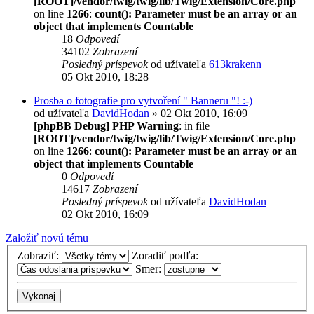
[ROOT]/vendor/twig/twig/lib/Twig/Extension/Core.php
on line
1266
:
count(): Parameter must be an array or an
object that implements Countable
18
Odpovedí
34102
Zobrazení
Posledný príspevok
od užívateľa
613krakenn
05 Okt 2010, 18:28
Prosba o fotografie pro vytvoření " Banneru "! :-)
od užívateľa
DavidHodan
» 02 Okt 2010, 16:09
[phpBB Debug] PHP Warning
: in file
[ROOT]/vendor/twig/twig/lib/Twig/Extension/Core.php
on line
1266
:
count(): Parameter must be an array or an
object that implements Countable
0
Odpovedí
14617
Zobrazení
Posledný príspevok
od užívateľa
DavidHodan
02 Okt 2010, 16:09
Založiť novú tému
Zobraziť:
Zoradiť podľa:
Smer: