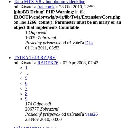
Tatra MTX V8 v hudobnom videoklipe
od užívateľa
francomk
» 28 Okt 2010, 22:59
[phpBB Debug] PHP Warning
: in file
[ROOT]/vendor/twig/twig/lib/Twig/Extension/Core.php
on line
1266
:
count(): Parameter must be an array or an
object that implements Countable
1
Odpovedí
16039
Zobrazení
Posledný príspevok
od užívateľa
Djss
01 Jan 2011, 03:53
TATRA T613 RZP,RV
od užívateľa
RADEK76
» 02 Apr 2008, 07:42
1
…
5
6
7
8
9
174
Odpovedí
206777
Zobrazení
Posledný príspevok
od užívateľa
vasa26
23 Nov 2010, 03:00