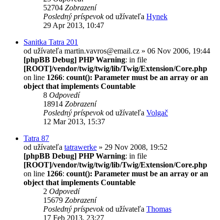
52704
Zobrazení
Posledný príspevok
od užívateľa
Hynek
29 Apr 2013, 10:47
Sanitka Tatra 201
od užívateľa
martin.vavros@email.cz
» 06 Nov 2006, 19:44
[phpBB Debug] PHP Warning
: in file
[ROOT]/vendor/twig/twig/lib/Twig/Extension/Core.php
on line
1266
:
count(): Parameter must be an array or an
object that implements Countable
8
Odpovedí
18914
Zobrazení
Posledný príspevok
od užívateľa
Volgač
12 Mar 2013, 15:37
Tatra 87
od užívateľa
tatrawerke
» 29 Nov 2008, 19:52
[phpBB Debug] PHP Warning
: in file
[ROOT]/vendor/twig/twig/lib/Twig/Extension/Core.php
on line
1266
:
count(): Parameter must be an array or an
object that implements Countable
2
Odpovedí
15679
Zobrazení
Posledný príspevok
od užívateľa
Thomas
17 Feb 2013, 23:27