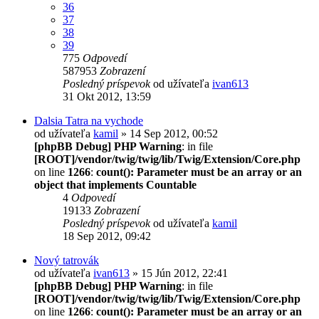
36
37
38
39
775
Odpovedí
587953
Zobrazení
Posledný príspevok
od užívateľa
ivan613
31 Okt 2012, 13:59
Dalsia Tatra na vychode
od užívateľa
kamil
» 14 Sep 2012, 00:52
[phpBB Debug] PHP Warning
: in file
[ROOT]/vendor/twig/twig/lib/Twig/Extension/Core.php
on line
1266
:
count(): Parameter must be an array or an
object that implements Countable
4
Odpovedí
19133
Zobrazení
Posledný príspevok
od užívateľa
kamil
18 Sep 2012, 09:42
Nový tatrovák
od užívateľa
ivan613
» 15 Jún 2012, 22:41
[phpBB Debug] PHP Warning
: in file
[ROOT]/vendor/twig/twig/lib/Twig/Extension/Core.php
on line
1266
:
count(): Parameter must be an array or an