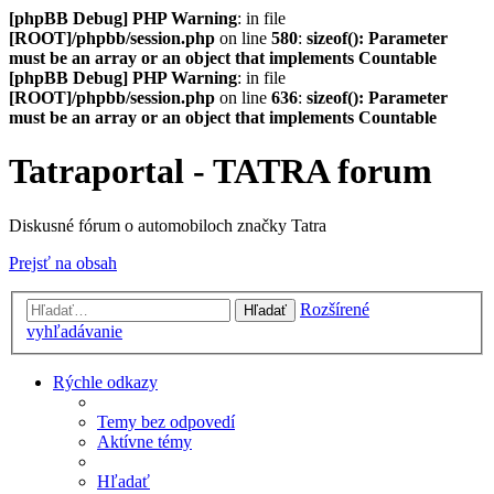
[phpBB Debug] PHP Warning
: in file
[ROOT]/phpbb/session.php
on line
580
:
sizeof(): Parameter
must be an array or an object that implements Countable
[phpBB Debug] PHP Warning
: in file
[ROOT]/phpbb/session.php
on line
636
:
sizeof(): Parameter
must be an array or an object that implements Countable
Tatraportal - TATRA forum
Diskusné fórum o automobiloch značky Tatra
Prejsť na obsah
Rozšírené
Hľadať
vyhľadávanie
Rýchle odkazy
Temy bez odpovedí
Aktívne témy
Hľadať