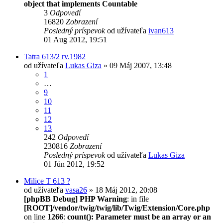
object that implements Countable
3
Odpovedí
16820
Zobrazení
Posledný príspevok
od užívateľa
ivan613
01 Aug 2012, 19:51
Tatra 613/2 rv.1982
od užívateľa
Lukas Giza
» 09 Máj 2007, 13:48
1
…
9
10
11
12
13
242
Odpovedí
230816
Zobrazení
Posledný príspevok
od užívateľa
Lukas Giza
01 Jún 2012, 19:52
Milice T 613 ?
od užívateľa
vasa26
» 18 Máj 2012, 20:08
[phpBB Debug] PHP Warning
: in file
[ROOT]/vendor/twig/twig/lib/Twig/Extension/Core.php
on line
1266
:
count(): Parameter must be an array or an