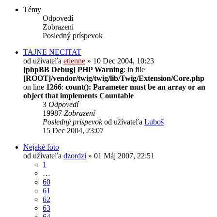
Témy
Odpovedí
Zobrazení
Posledný príspevok
TAJNE NECITAT
od užívateľa
etienne
» 10 Dec 2004, 10:23
[phpBB Debug] PHP Warning
: in file
[ROOT]/vendor/twig/twig/lib/Twig/Extension/Core.php
on line
1266
:
count(): Parameter must be an array or an
object that implements Countable
3
Odpovedí
19987
Zobrazení
Posledný príspevok
od užívateľa
Luboš
15 Dec 2004, 23:07
Nejaké foto
od užívateľa
dzordzi
» 01 Máj 2007, 22:51
1
…
60
61
62
63
64