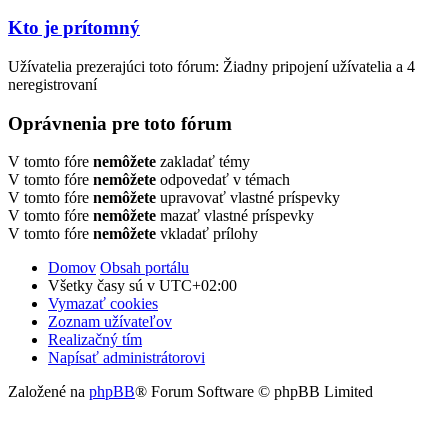
Kto je prítomný
Užívatelia prezerajúci toto fórum: Žiadny pripojení užívatelia a 4
neregistrovaní
Oprávnenia pre toto fórum
V tomto fóre
nemôžete
zakladať témy
V tomto fóre
nemôžete
odpovedať v témach
V tomto fóre
nemôžete
upravovať vlastné príspevky
V tomto fóre
nemôžete
mazať vlastné príspevky
V tomto fóre
nemôžete
vkladať prílohy
Domov
Obsah portálu
Všetky časy sú v
UTC+02:00
Vymazať cookies
Zoznam užívateľov
Realizačný tím
Napísať administrátorovi
Založené na
phpBB
® Forum Software © phpBB Limited