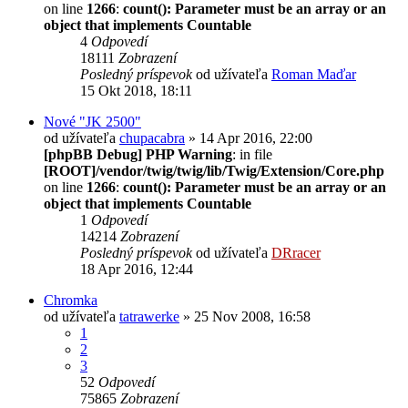
on line
1266
:
count(): Parameter must be an array or an
object that implements Countable
4
Odpovedí
18111
Zobrazení
Posledný príspevok
od užívateľa
Roman Maďar
15 Okt 2018, 18:11
Nové "JK 2500"
od užívateľa
chupacabra
» 14 Apr 2016, 22:00
[phpBB Debug] PHP Warning
: in file
[ROOT]/vendor/twig/twig/lib/Twig/Extension/Core.php
on line
1266
:
count(): Parameter must be an array or an
object that implements Countable
1
Odpovedí
14214
Zobrazení
Posledný príspevok
od užívateľa
DRracer
18 Apr 2016, 12:44
Chromka
od užívateľa
tatrawerke
» 25 Nov 2008, 16:58
1
2
3
52
Odpovedí
75865
Zobrazení