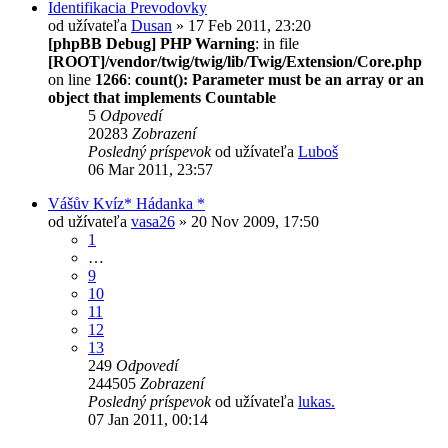
Identifikacia Prevodovky
od užívateľa
Dusan
» 17 Feb 2011, 23:20
[phpBB Debug] PHP Warning
: in file
[ROOT]/vendor/twig/twig/lib/Twig/Extension/Core.php
on line
1266
:
count(): Parameter must be an array or an
object that implements Countable
5
Odpovedí
20283
Zobrazení
Posledný príspevok
od užívateľa
Luboš
06 Mar 2011, 23:57
Vášův Kvíz* Hádanka *
od užívateľa
vasa26
» 20 Nov 2009, 17:50
1
…
9
10
11
12
13
249
Odpovedí
244505
Zobrazení
Posledný príspevok
od užívateľa
lukas.
07 Jan 2011, 00:14