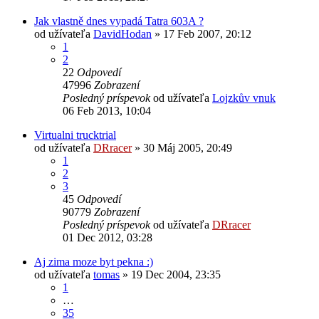
Jak vlastně dnes vypadá Tatra 603A ?
od užívateľa
DavidHodan
» 17 Feb 2007, 20:12
1
2
22
Odpovedí
47996
Zobrazení
Posledný príspevok
od užívateľa
Lojzkův vnuk
06 Feb 2013, 10:04
Virtualni trucktrial
od užívateľa
DRracer
» 30 Máj 2005, 20:49
1
2
3
45
Odpovedí
90779
Zobrazení
Posledný príspevok
od užívateľa
DRracer
01 Dec 2012, 03:28
Aj zima moze byt pekna :)
od užívateľa
tomas
» 19 Dec 2004, 23:35
1
…
35