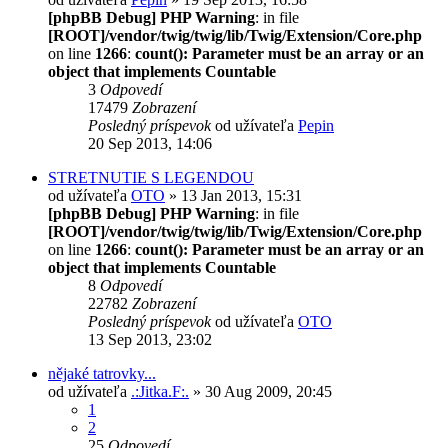
[phpBB Debug] PHP Warning
: in file
[ROOT]/vendor/twig/twig/lib/Twig/Extension/Core.php
on line
1266
:
count(): Parameter must be an array or an
object that implements Countable
3
Odpovedí
17479
Zobrazení
Posledný príspevok
od užívateľa
Pepin
20 Sep 2013, 14:06
STRETNUTIE S LEGENDOU
od užívateľa
OTO
» 13 Jan 2013, 15:31
[phpBB Debug] PHP Warning
: in file
[ROOT]/vendor/twig/twig/lib/Twig/Extension/Core.php
on line
1266
:
count(): Parameter must be an array or an
object that implements Countable
8
Odpovedí
22782
Zobrazení
Posledný príspevok
od užívateľa
OTO
13 Sep 2013, 23:02
nějaké tatrovky...
od užívateľa
.:Jitka.F:.
» 30 Aug 2009, 20:45
1
2
25
Odpovedí