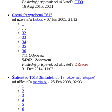
Posledný príspevok
od užívateľa
OTO
16 Aug 2015, 20:11
Čtvrtá (?) vyrobená T613
od užívateľa
Luboš
» 07 Jún 2005, 21:12
1
…
32
33
34
35
36
711
Odpovedí
542621
Zobrazení
Posledný príspevok
od užívateľa
DRracer
31 Dec 2014, 11:02
Šialenstvo T613-3(mládeži do 18 rokov neprístupné)
od užívateľa
martin b.
» 25 Feb 2008, 02:03
1
2
3
4
5
6