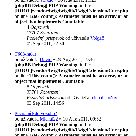
[phpBB Debug] PHP Warning
: in file
[ROOT]/vendor/twig/twig/lib/Twig/Extension/Core.php
on line
1266
:
count(): Parameter must be an array or an
object that implements Countable
4
Odpovedí
17707
Zobrazení
Posledný príspevok
od užívateľa
Volgač
05 Sep 2011, 22:30
T603-radar
od užívateľa
David
» 29 Aug 2011, 19:36
[phpBB Debug] PHP Warning
: in file
[ROOT]/vendor/twig/twig/lib/Twig/Extension/Core.php
on line
1266
:
count(): Parameter must be an array or an
object that implements Countable
8
Odpovedí
23701
Zobrazení
Posledný príspevok
od užívateľa
michal jančov
03 Sep 2011, 14:56
Pozná někdo vozidlo?
od užívateľa
Michal22
» 10 Aug 2011, 09:52
[phpBB Debug] PHP Warning
: in file
[ROOT]/vendor/twig/twig/lib/Twig/Extension/Core.php
on line
1266
:
count(): Parameter must be an array or an