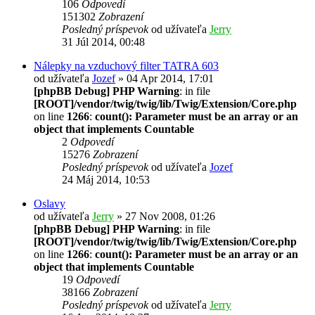
106
Odpovedí
151302
Zobrazení
Posledný príspevok
od užívateľa
Jerry
31 Júl 2014, 00:48
Nálepky na vzduchový filter TATRA 603
od užívateľa
Jozef
» 04 Apr 2014, 17:01
[phpBB Debug] PHP Warning
: in file
[ROOT]/vendor/twig/twig/lib/Twig/Extension/Core.php
on line
1266
:
count(): Parameter must be an array or an
object that implements Countable
2
Odpovedí
15276
Zobrazení
Posledný príspevok
od užívateľa
Jozef
24 Máj 2014, 10:53
Oslavy
od užívateľa
Jerry
» 27 Nov 2008, 01:26
[phpBB Debug] PHP Warning
: in file
[ROOT]/vendor/twig/twig/lib/Twig/Extension/Core.php
on line
1266
:
count(): Parameter must be an array or an
object that implements Countable
19
Odpovedí
38166
Zobrazení
Posledný príspevok
od užívateľa
Jerry