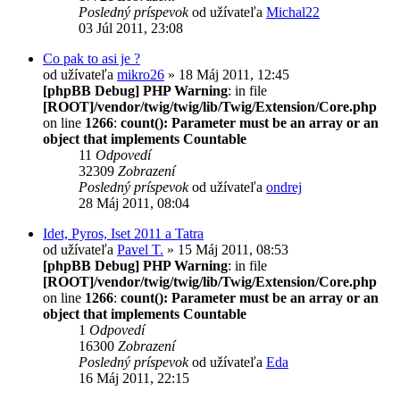
Posledný príspevok
od užívateľa
Michal22
03 Júl 2011, 23:08
Co pak to asi je ?
od užívateľa
mikro26
» 18 Máj 2011, 12:45
[phpBB Debug] PHP Warning
: in file
[ROOT]/vendor/twig/twig/lib/Twig/Extension/Core.php
on line
1266
:
count(): Parameter must be an array or an
object that implements Countable
11
Odpovedí
32309
Zobrazení
Posledný príspevok
od užívateľa
ondrej
28 Máj 2011, 08:04
Idet, Pyros, Iset 2011 a Tatra
od užívateľa
Pavel T.
» 15 Máj 2011, 08:53
[phpBB Debug] PHP Warning
: in file
[ROOT]/vendor/twig/twig/lib/Twig/Extension/Core.php
on line
1266
:
count(): Parameter must be an array or an
object that implements Countable
1
Odpovedí
16300
Zobrazení
Posledný príspevok
od užívateľa
Eda
16 Máj 2011, 22:15