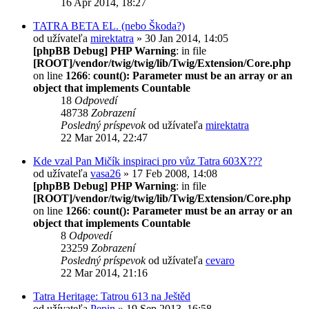
16 Apr 2014, 18:27
TATRA BETA EL. (nebo Škoda?)
od užívateľa
mirektatra
» 30 Jan 2014, 14:05
[phpBB Debug] PHP Warning
: in file
[ROOT]/vendor/twig/twig/lib/Twig/Extension/Core.php
on line
1266
:
count(): Parameter must be an array or an
object that implements Countable
18
Odpovedí
48738
Zobrazení
Posledný príspevok
od užívateľa
mirektatra
22 Mar 2014, 22:47
Kde vzal Pan Mičík inspiraci pro vůz Tatra 603X???
od užívateľa
vasa26
» 17 Feb 2008, 14:08
[phpBB Debug] PHP Warning
: in file
[ROOT]/vendor/twig/twig/lib/Twig/Extension/Core.php
on line
1266
:
count(): Parameter must be an array or an
object that implements Countable
8
Odpovedí
23259
Zobrazení
Posledný príspevok
od užívateľa
cevaro
22 Mar 2014, 21:16
Tatra Heritage: Tatrou 613 na Ještěd
od užívateľa
Pepin
» 19 Sep 2013, 16:58