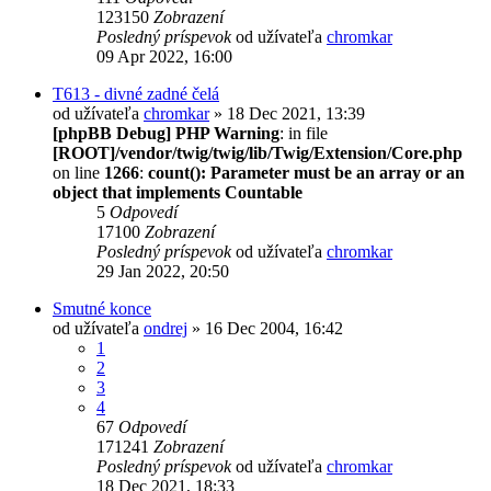
123150
Zobrazení
Posledný príspevok
od užívateľa
chromkar
09 Apr 2022, 16:00
T613 - divné zadné čelá
od užívateľa
chromkar
» 18 Dec 2021, 13:39
[phpBB Debug] PHP Warning
: in file
[ROOT]/vendor/twig/twig/lib/Twig/Extension/Core.php
on line
1266
:
count(): Parameter must be an array or an
object that implements Countable
5
Odpovedí
17100
Zobrazení
Posledný príspevok
od užívateľa
chromkar
29 Jan 2022, 20:50
Smutné konce
od užívateľa
ondrej
» 16 Dec 2004, 16:42
1
2
3
4
67
Odpovedí
171241
Zobrazení
Posledný príspevok
od užívateľa
chromkar
18 Dec 2021, 18:33