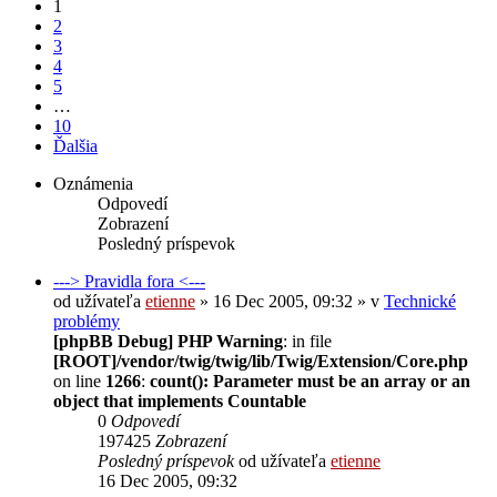
1
2
3
4
5
…
10
Ďalšia
Oznámenia
Odpovedí
Zobrazení
Posledný príspevok
---> Pravidla fora <---
od užívateľa
etienne
» 16 Dec 2005, 09:32 » v
Technické
problémy
[phpBB Debug] PHP Warning
: in file
[ROOT]/vendor/twig/twig/lib/Twig/Extension/Core.php
on line
1266
:
count(): Parameter must be an array or an
object that implements Countable
0
Odpovedí
197425
Zobrazení
Posledný príspevok
od užívateľa
etienne
16 Dec 2005, 09:32