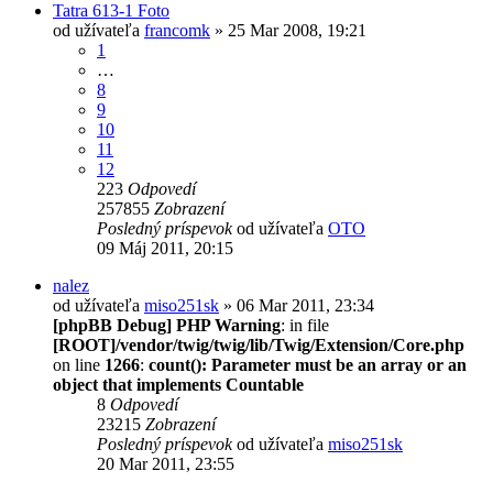
Tatra 613-1 Foto
od užívateľa
francomk
» 25 Mar 2008, 19:21
1
…
8
9
10
11
12
223
Odpovedí
257855
Zobrazení
Posledný príspevok
od užívateľa
OTO
09 Máj 2011, 20:15
nalez
od užívateľa
miso251sk
» 06 Mar 2011, 23:34
[phpBB Debug] PHP Warning
: in file
[ROOT]/vendor/twig/twig/lib/Twig/Extension/Core.php
on line
1266
:
count(): Parameter must be an array or an
object that implements Countable
8
Odpovedí
23215
Zobrazení
Posledný príspevok
od užívateľa
miso251sk
20 Mar 2011, 23:55