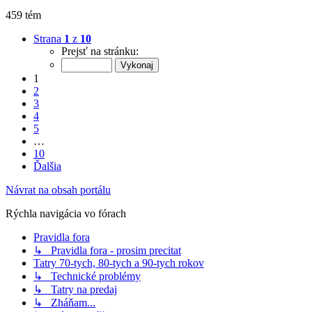
459 tém
Strana
1
z
10
Prejsť na stránku:
1
2
3
4
5
…
10
Ďalšia
Návrat na obsah portálu
Rýchla navigácia vo fórach
Pravidla fora
↳ Pravidla fora - prosim precitat
Tatry 70-tych, 80-tych a 90-tych rokov
↳ Technické problémy
↳ Tatry na predaj
↳ Zháňam...