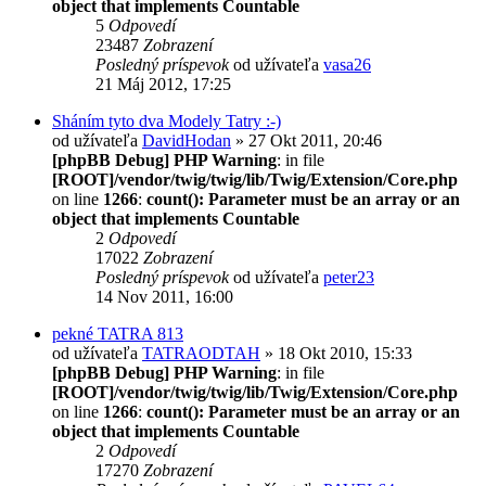
object that implements Countable
5
Odpovedí
23487
Zobrazení
Posledný príspevok
od užívateľa
vasa26
21 Máj 2012, 17:25
Sháním tyto dva Modely Tatry :-)
od užívateľa
DavidHodan
» 27 Okt 2011, 20:46
[phpBB Debug] PHP Warning
: in file
[ROOT]/vendor/twig/twig/lib/Twig/Extension/Core.php
on line
1266
:
count(): Parameter must be an array or an
object that implements Countable
2
Odpovedí
17022
Zobrazení
Posledný príspevok
od užívateľa
peter23
14 Nov 2011, 16:00
pekné TATRA 813
od užívateľa
TATRAODTAH
» 18 Okt 2010, 15:33
[phpBB Debug] PHP Warning
: in file
[ROOT]/vendor/twig/twig/lib/Twig/Extension/Core.php
on line
1266
:
count(): Parameter must be an array or an
object that implements Countable
2
Odpovedí
17270
Zobrazení