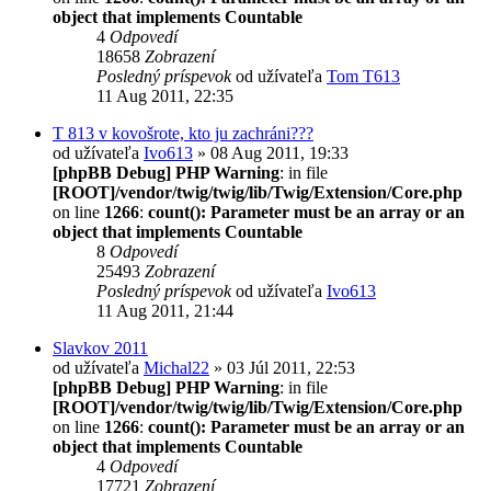
object that implements Countable
4
Odpovedí
18658
Zobrazení
Posledný príspevok
od užívateľa
Tom T613
11 Aug 2011, 22:35
T 813 v kovošrote, kto ju zachráni???
od užívateľa
Ivo613
» 08 Aug 2011, 19:33
[phpBB Debug] PHP Warning
: in file
[ROOT]/vendor/twig/twig/lib/Twig/Extension/Core.php
on line
1266
:
count(): Parameter must be an array or an
object that implements Countable
8
Odpovedí
25493
Zobrazení
Posledný príspevok
od užívateľa
Ivo613
11 Aug 2011, 21:44
Slavkov 2011
od užívateľa
Michal22
» 03 Júl 2011, 22:53
[phpBB Debug] PHP Warning
: in file
[ROOT]/vendor/twig/twig/lib/Twig/Extension/Core.php
on line
1266
:
count(): Parameter must be an array or an
object that implements Countable
4
Odpovedí
17721
Zobrazení