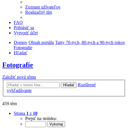
Zoznam užívateľov
Realizačný tím
FAQ
Prihlásiť sa
Vytvoriť účet
Domov
Obsah portálu
Tatry 70-tych, 80-tych a 90-tych rokov
Fotografie
Hľadať
Fotografie
Založiť novú tému
Rozšírené
Hľadať
vyhľadávanie
459 tém
Strana
1
z
10
Prejsť na stránku: