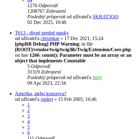
1276
Odpovedí
1208767
Zobrazení
Posledný príspevok
od užívateľa
SKRAT5OO
02 Dec 2025, 10:46
T613 - divné predné masky
od užívateľa
chromkar
» 17 Dec 2021, 15:24
[phpBB Debug] PHP Warning
: in file
[ROOT]/vendor/twig/twig/lib/Twig/Extension/Core.php
on line
1266
:
count(): Parameter must be an array or an
object that implements Countable
5
Odpovedí
31319
Zobrazení
Posledný príspevok
od užívateľa
Jerry
09 Apr 2023, 22:34
Amerika, alebo konzerva?
od užívateľa
ondrej
» 15 Feb 2005, 16:46
1
2
3
4
5
6
111
Odpovedí