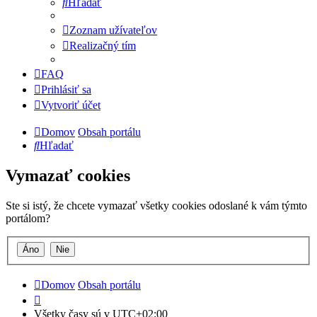
Hľadať
Zoznam užívateľov
Realizačný tím
FAQ
Prihlásiť sa
Vytvoriť účet
Domov
Obsah portálu
Hľadať
Vymazať cookies
Ste si istý, že chcete vymazať všetky cookies odoslané k vám týmto
portálom?
Domov
Obsah portálu
Všetky časy sú v
UTC+02:00