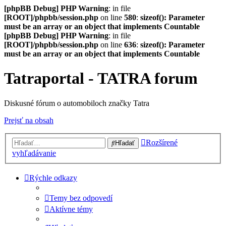
[phpBB Debug] PHP Warning
: in file
[ROOT]/phpbb/session.php
on line
580
:
sizeof(): Parameter
must be an array or an object that implements Countable
[phpBB Debug] PHP Warning
: in file
[ROOT]/phpbb/session.php
on line
636
:
sizeof(): Parameter
must be an array or an object that implements Countable
Tatraportal - TATRA forum
Diskusné fórum o automobiloch značky Tatra
Prejsť na obsah
Rozšírené
Hľadať
vyhľadávanie
Rýchle odkazy
Temy bez odpovedí
Aktívne témy