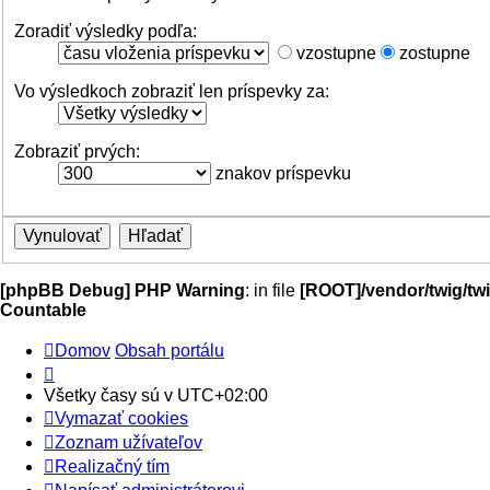
Zoradiť výsledky podľa:
vzostupne
zostupne
Vo výsledkoch zobraziť len príspevky za:
Zobraziť prvých:
znakov príspevku
[phpBB Debug] PHP Warning
: in file
[ROOT]/vendor/twig/twi
Countable
Domov
Obsah portálu
Všetky časy sú v
UTC+02:00
Vymazať cookies
Zoznam užívateľov
Realizačný tím