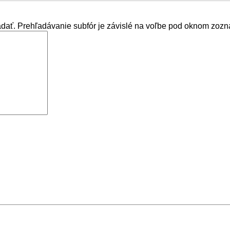
adať. Prehľadávanie subfór je závislé na voľbe pod oknom zozn