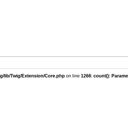
g/lib/Twig/Extension/Core.php
on line
1266
:
count(): Parame