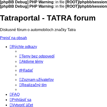
[phpBB Debug] PHP Warning
: in file
[ROOT]/phpbb/session
[phpBB Debug] PHP Warning
: in file
[ROOT]/phpbb/session
Tatraportal - TATRA forum
Diskusné fórum o automobiloch značky Tatra
Prejsť na obsah
Rýchle odkazy
Temy bez odpovedí
Aktívne témy
Hľadať
Zoznam užívateľov
Realizačný tím
FAQ
Prihlásiť sa
Vytvoriť účet