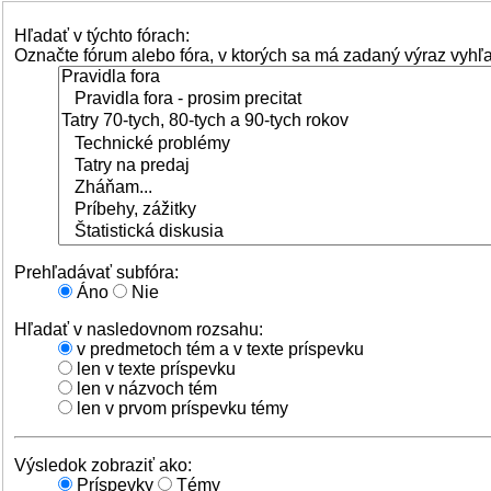
Hľadať v týchto fórach:
Označte fórum alebo fóra, v ktorých sa má zadaný výraz vyhľ
Prehľadávať subfóra:
Áno
Nie
Hľadať v nasledovnom rozsahu:
v predmetoch tém a v texte príspevku
len v texte príspevku
len v názvoch tém
len v prvom príspevku témy
Výsledok zobraziť ako:
Príspevky
Témy