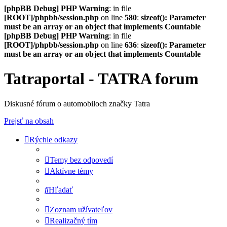
[phpBB Debug] PHP Warning
: in file
[ROOT]/phpbb/session.php
on line
580
:
sizeof(): Parameter
must be an array or an object that implements Countable
[phpBB Debug] PHP Warning
: in file
[ROOT]/phpbb/session.php
on line
636
:
sizeof(): Parameter
must be an array or an object that implements Countable
Tatraportal - TATRA forum
Diskusné fórum o automobiloch značky Tatra
Prejsť na obsah
Rýchle odkazy
Temy bez odpovedí
Aktívne témy
Hľadať
Zoznam užívateľov
Realizačný tím