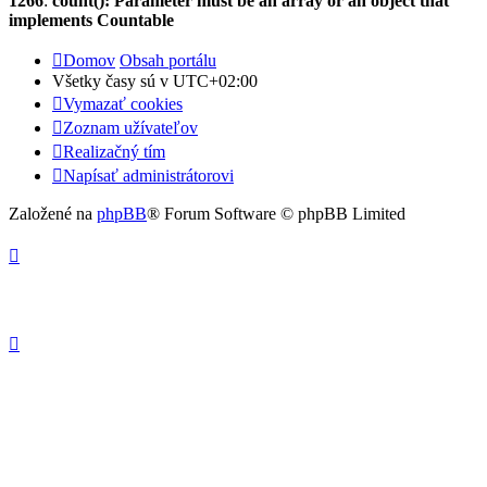
1266
:
count(): Parameter must be an array or an object that
implements Countable
Domov
Obsah portálu
Všetky časy sú v
UTC+02:00
Vymazať cookies
Zoznam užívateľov
Realizačný tím
Napísať administrátorovi
Založené na
phpBB
® Forum Software © phpBB Limited