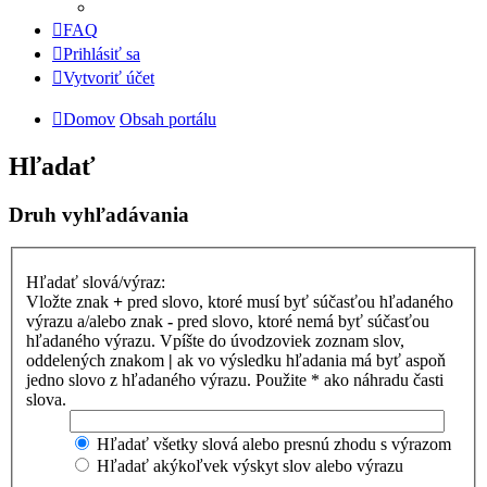
FAQ
Prihlásiť sa
Vytvoriť účet
Domov
Obsah portálu
Hľadať
Druh vyhľadávania
Hľadať slová/výraz:
Vložte znak
+
pred slovo, ktoré musí byť súčasťou hľadaného
výrazu a/alebo znak
-
pred slovo, ktoré nemá byť súčasťou
hľadaného výrazu. Vpíšte do úvodzoviek zoznam slov,
oddelených znakom
|
ak vo výsledku hľadania má byť aspoň
jedno slovo z hľadaného výrazu. Použite * ako náhradu časti
slova.
Hľadať všetky slová alebo presnú zhodu s výrazom
Hľadať akýkoľvek výskyt slov alebo výrazu