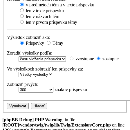
v predmetoch tém a v texte príspevku
len v texte príspevku
len v názvoch tém
len v prvom príspevku témy
Výsledok zobraziť ako:
Príspevky
Témy
Zoradiť výsledky podľa:
vzostupne
zostupne
Vo výsledkoch zobraziť len príspevky za:
Zobraziť prvých:
znakov príspevku
[phpBB Debug] PHP Warning
: in file
[ROOT]/vendor/twig/twig/lib/Twig/Extension/Core.php
on line