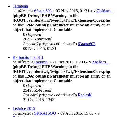
Tatraplan
od užívateľa
63tatra603
» 09 Nov 2015, 01:31 » v
Zháňam...
[phpBB Debug] PHP Warning
: in file
[ROOT]/vendor/twig/twig/lib/Twig/Extension/Core.php
on line
1266
:
count(): Parameter must be an array or an
object that implements Countable
0
Odpovedí
26254
Zobrazení
Posledný príspevok
od užívateľa
63tatra603
09 Nov 2015, 01:31
Karburátor na 613
od užívateľa
RadimK
» 21 Okt 2015, 13:09 » v
Zháňam...
[phpBB Debug] PHP Warning
: in file
[ROOT]/vendor/twig/twig/lib/Twig/Extension/Core.php
on line
1266
:
count(): Parameter must be an array or an
object that implements Countable
0
Odpovedí
25498
Zobrazení
Posledný príspevok
od užívateľa
RadimK
21 Okt 2015, 13:09
Lednice 2015
od užívateľa
SKRAT5OO
» 09 Aug 2015, 15:03 » v