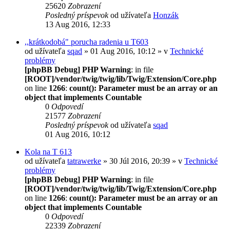
25620
Zobrazení
Posledný príspevok
od užívateľa
Honzák
13 Aug 2016, 12:33
,,krátkodobá" porucha radenia u T603
od užívateľa
sqad
» 01 Aug 2016, 10:12 » v
Technické
problémy
[phpBB Debug] PHP Warning
: in file
[ROOT]/vendor/twig/twig/lib/Twig/Extension/Core.php
on line
1266
:
count(): Parameter must be an array or an
object that implements Countable
0
Odpovedí
21577
Zobrazení
Posledný príspevok
od užívateľa
sqad
01 Aug 2016, 10:12
Kola na T 613
od užívateľa
tatrawerke
» 30 Júl 2016, 20:39 » v
Technické
problémy
[phpBB Debug] PHP Warning
: in file
[ROOT]/vendor/twig/twig/lib/Twig/Extension/Core.php
on line
1266
:
count(): Parameter must be an array or an
object that implements Countable
0
Odpovedí
22339
Zobrazení