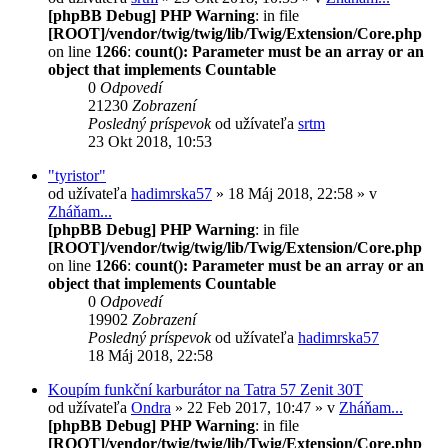
[phpBB Debug] PHP Warning
: in file
[ROOT]/vendor/twig/twig/lib/Twig/Extension/Core.php
on line
1266
:
count(): Parameter must be an array or an
object that implements Countable
0
Odpovedí
21230
Zobrazení
Posledný príspevok
od užívateľa
srtm
23 Okt 2018, 10:53
"tyristor"
od užívateľa
hadimrska57
» 18 Máj 2018, 22:58 » v
Zháňam...
[phpBB Debug] PHP Warning
: in file
[ROOT]/vendor/twig/twig/lib/Twig/Extension/Core.php
on line
1266
:
count(): Parameter must be an array or an
object that implements Countable
0
Odpovedí
19902
Zobrazení
Posledný príspevok
od užívateľa
hadimrska57
18 Máj 2018, 22:58
Koupím funkční karburátor na Tatra 57 Zenit 30T
od užívateľa
Ondra
» 22 Feb 2017, 10:47 » v
Zháňam...
[phpBB Debug] PHP Warning
: in file
[ROOT]/vendor/twig/twig/lib/Twig/Extension/Core.php