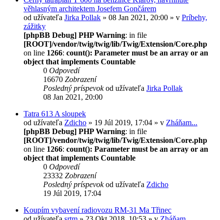
věhlasným architektem Josefem Gončárem
od užívateľa
Jirka Pollak
» 08 Jan 2021, 20:00 » v
Príbehy,
zážitky
[phpBB Debug] PHP Warning
: in file
[ROOT]/vendor/twig/twig/lib/Twig/Extension/Core.php
on line
1266
:
count(): Parameter must be an array or an
object that implements Countable
0
Odpovedí
16670
Zobrazení
Posledný príspevok
od užívateľa
Jirka Pollak
08 Jan 2021, 20:00
Tatra 613 A sloupek
od užívateľa
Zdicho
» 19 Júl 2019, 17:04 » v
Zháňam...
[phpBB Debug] PHP Warning
: in file
[ROOT]/vendor/twig/twig/lib/Twig/Extension/Core.php
on line
1266
:
count(): Parameter must be an array or an
object that implements Countable
0
Odpovedí
23332
Zobrazení
Posledný príspevok
od užívateľa
Zdicho
19 Júl 2019, 17:04
Koupím vybavení radiovozu RM-31 Ma Třinec
od užívateľa
srtm
» 23 Okt 2018, 10:53 » v
Zháňam...