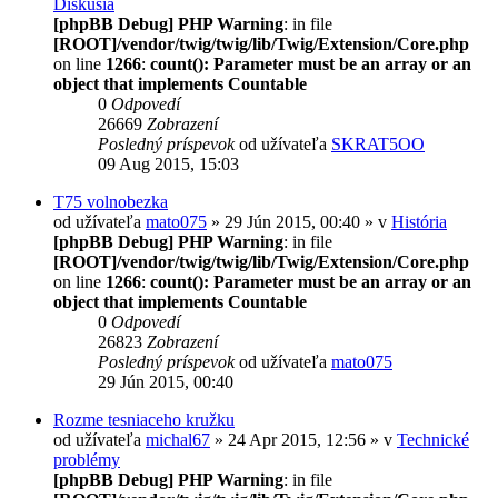
Diskusia
[phpBB Debug] PHP Warning
: in file
[ROOT]/vendor/twig/twig/lib/Twig/Extension/Core.php
on line
1266
:
count(): Parameter must be an array or an
object that implements Countable
0
Odpovedí
26669
Zobrazení
Posledný príspevok
od užívateľa
SKRAT5OO
09 Aug 2015, 15:03
T75 volnobezka
od užívateľa
mato075
» 29 Jún 2015, 00:40 » v
História
[phpBB Debug] PHP Warning
: in file
[ROOT]/vendor/twig/twig/lib/Twig/Extension/Core.php
on line
1266
:
count(): Parameter must be an array or an
object that implements Countable
0
Odpovedí
26823
Zobrazení
Posledný príspevok
od užívateľa
mato075
29 Jún 2015, 00:40
Rozme tesniaceho kružku
od užívateľa
michal67
» 24 Apr 2015, 12:56 » v
Technické
problémy
[phpBB Debug] PHP Warning
: in file