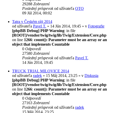
29288
Zobrazení
Posledný príspevok
od užívateľa
OTO
09 Júl 2014, 00:02
Tatra v Českém ráji 2014
od užívateľa
Pavel T.
» 14 Jún 2014, 19:45 » v
Fotografie
[phpBB Debug] PHP Warning
: in file
[ROOT]/vendor/twig/twig/lib/Twig/Extension/Core.php
on line
1266
:
count(): Parameter must be an array or an
object that implements Countable
0
Odpovedí
27580
Zobrazení
Posledný príspevok
od užívateľa
Pavel T.
14 Jún 2014, 19:45
TRUCK TRIAL MILOVICE 2014
od užívateľa
radek
» 15 Máj 2014, 23:25 » v
Diskusia
[phpBB Debug] PHP Warning
: in file
[ROOT]/vendor/twig/twig/lib/Twig/Extension/Core.php
on line
1266
:
count(): Parameter must be an array or an
object that implements Countable
0
Odpovedí
27163
Zobrazení
Posledný príspevok
od užívateľa
radek
15 Máj 2014, 23:25