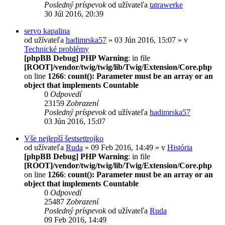
Posledný príspevok
od užívateľa
tatrawerke
30 Júl 2016, 20:39
servo kapalina
od užívateľa
hadimrska57
» 03 Jún 2016, 15:07 » v
Technické problémy
[phpBB Debug] PHP Warning
: in file
[ROOT]/vendor/twig/twig/lib/Twig/Extension/Core.php
on line
1266
:
count(): Parameter must be an array or an
object that implements Countable
0
Odpovedí
23159
Zobrazení
Posledný príspevok
od užívateľa
hadimrska57
03 Jún 2016, 15:07
Vše nejlepší šestsettrojko
od užívateľa
Ruda
» 09 Feb 2016, 14:49 » v
História
[phpBB Debug] PHP Warning
: in file
[ROOT]/vendor/twig/twig/lib/Twig/Extension/Core.php
on line
1266
:
count(): Parameter must be an array or an
object that implements Countable
0
Odpovedí
25487
Zobrazení
Posledný príspevok
od užívateľa
Ruda
09 Feb 2016, 14:49