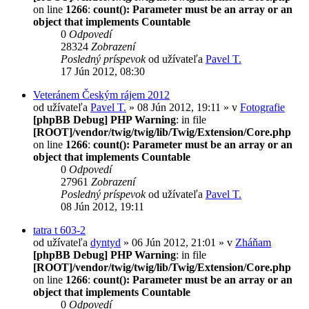
on line
1266
:
count(): Parameter must be an array or an
object that implements Countable
0
Odpovedí
28324
Zobrazení
Posledný príspevok
od užívateľa
Pavel T.
17 Jún 2012, 08:30
Veteránem Českým rájem 2012
od užívateľa
Pavel T.
» 08 Jún 2012, 19:11 » v
Fotografie
[phpBB Debug] PHP Warning
: in file
[ROOT]/vendor/twig/twig/lib/Twig/Extension/Core.php
on line
1266
:
count(): Parameter must be an array or an
object that implements Countable
0
Odpovedí
27961
Zobrazení
Posledný príspevok
od užívateľa
Pavel T.
08 Jún 2012, 19:11
tatra t 603-2
od užívateľa
dyntyd
» 06 Jún 2012, 21:01 » v
Zháňam
[phpBB Debug] PHP Warning
: in file
[ROOT]/vendor/twig/twig/lib/Twig/Extension/Core.php
on line
1266
:
count(): Parameter must be an array or an
object that implements Countable
0
Odpovedí