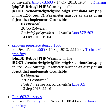
od užívateľa
Jano 57B,603
» 14 Okt 2013, 19:04 » v
Zháňam
[phpBB Debug] PHP Warning
: in file
[ROOT]/vendor/twig/twig/lib/Twig/Extension/Core.php
on line
1266
:
count(): Parameter must be an array or an
object that implements Countable
0
Odpovedí
26755
Zobrazení
Posledný príspevok
od užívateľa
Jano 57B,603
14 Okt 2013, 19:04
Zapojení přepínače stěraču T603
od užívateľa
kuba565
» 15 Sep 2013, 22:16 » v
Technické
problémy
[phpBB Debug] PHP Warning
: in file
[ROOT]/vendor/twig/twig/lib/Twig/Extension/Core.php
on line
1266
:
count(): Parameter must be an array or an
object that implements Countable
0
Odpovedí
27629
Zobrazení
Posledný príspevok
od užívateľa
kuba565
15 Sep 2013, 22:16
Tatra 603-2 – servis
od užívateľa
csuhy_
» 11 Sep 2013, 08:43 » v
Technické
problémy