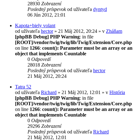
28930
Zobrazení
Posledný príspevok
od užívateľa
dyntyd
06 Jún 2012, 21:01
Kapota+biely volant
od užívateľa
hector
» 21 Máj 2012, 20:24 » v
Zháňam
[phpBB Debug] PHP Warning
: in file
[ROOT]/vendor/twig/twig/lib/Twig/Extension/Core.php
on line
1266
:
count(): Parameter must be an array or an
object that implements Countable
0
Odpovedí
28018
Zobrazení
Posledný príspevok
od užívateľa
hector
21 Máj 2012, 20:24
Tatra 52
od užívateľa
Richard
» 21 Máj 2012, 12:01 » v
História
[phpBB Debug] PHP Warning
: in file
[ROOT]/vendor/twig/twig/lib/Twig/Extension/Core.php
on line
1266
:
count(): Parameter must be an array or an
object that implements Countable
0
Odpovedí
29296
Zobrazení
Posledný príspevok
od užívateľa
Richard
21 Máj 2012, 12:01