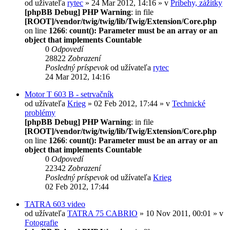
od užívateľa
rytec
» 24 Mar 2012, 14:16 » v
Príbehy, zážitky
[phpBB Debug] PHP Warning
: in file
[ROOT]/vendor/twig/twig/lib/Twig/Extension/Core.php
on line
1266
:
count(): Parameter must be an array or an
object that implements Countable
0
Odpovedí
28822
Zobrazení
Posledný príspevok
od užívateľa
rytec
24 Mar 2012, 14:16
Motor T 603 B - setrvačník
od užívateľa
Krieg
» 02 Feb 2012, 17:44 » v
Technické
problémy
[phpBB Debug] PHP Warning
: in file
[ROOT]/vendor/twig/twig/lib/Twig/Extension/Core.php
on line
1266
:
count(): Parameter must be an array or an
object that implements Countable
0
Odpovedí
22342
Zobrazení
Posledný príspevok
od užívateľa
Krieg
02 Feb 2012, 17:44
TATRA 603 video
od užívateľa
TATRA 75 CABRIO
» 10 Nov 2011, 00:01 » v
Fotografie