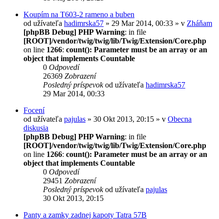
Koupím na T603-2 rameno a buben
od užívateľa
hadimrska57
» 29 Mar 2014, 00:33 » v
Zháňam
[phpBB Debug] PHP Warning
: in file
[ROOT]/vendor/twig/twig/lib/Twig/Extension/Core.php
on line
1266
:
count(): Parameter must be an array or an
object that implements Countable
0
Odpovedí
26369
Zobrazení
Posledný príspevok
od užívateľa
hadimrska57
29 Mar 2014, 00:33
Focení
od užívateľa
pajulas
» 30 Okt 2013, 20:15 » v
Obecna
diskusia
[phpBB Debug] PHP Warning
: in file
[ROOT]/vendor/twig/twig/lib/Twig/Extension/Core.php
on line
1266
:
count(): Parameter must be an array or an
object that implements Countable
0
Odpovedí
29451
Zobrazení
Posledný príspevok
od užívateľa
pajulas
30 Okt 2013, 20:15
Panty a zamky zadnej kapoty Tatra 57B