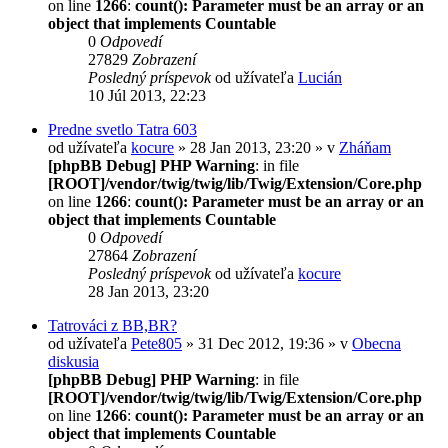
on line
1266
:
count(): Parameter must be an array or an
object that implements Countable
0
Odpovedí
27829
Zobrazení
Posledný príspevok
od užívateľa
Lucián
10 Júl 2013, 22:23
Predne svetlo Tatra 603
od užívateľa
kocure
» 28 Jan 2013, 23:20 » v
Zháňam
[phpBB Debug] PHP Warning
: in file
[ROOT]/vendor/twig/twig/lib/Twig/Extension/Core.php
on line
1266
:
count(): Parameter must be an array or an
object that implements Countable
0
Odpovedí
27864
Zobrazení
Posledný príspevok
od užívateľa
kocure
28 Jan 2013, 23:20
Tatrováci z BB,BR?
od užívateľa
Pete805
» 31 Dec 2012, 19:36 » v
Obecna
diskusia
[phpBB Debug] PHP Warning
: in file
[ROOT]/vendor/twig/twig/lib/Twig/Extension/Core.php
on line
1266
:
count(): Parameter must be an array or an
object that implements Countable