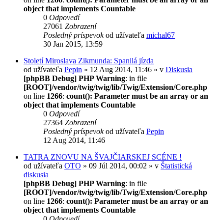
object that implements Countable
0
Odpovedí
27061
Zobrazení
Posledný príspevok
od užívateľa
michal67
30 Jan 2015, 13:59
Století Miroslava Zikmunda: Spanilá jízda
od užívateľa
Pepin
» 12 Aug 2014, 11:46 » v
Diskusia
[phpBB Debug] PHP Warning
: in file
[ROOT]/vendor/twig/twig/lib/Twig/Extension/Core.php
on line
1266
:
count(): Parameter must be an array or an
object that implements Countable
0
Odpovedí
27364
Zobrazení
Posledný príspevok
od užívateľa
Pepin
12 Aug 2014, 11:46
TATRA ZNOVU NA ŠVAJČIARSKEJ SCÉNE !
od užívateľa
OTO
» 09 Júl 2014, 00:02 » v
Štatistická
diskusia
[phpBB Debug] PHP Warning
: in file
[ROOT]/vendor/twig/twig/lib/Twig/Extension/Core.php
on line
1266
:
count(): Parameter must be an array or an
object that implements Countable
0
Odpovedí