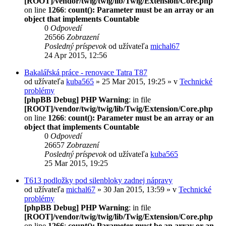
[ROOT]/vendor/twig/twig/lib/Twig/Extension/Core.php
on line
1266
:
count(): Parameter must be an array or an
object that implements Countable
0
Odpovedí
26566
Zobrazení
Posledný príspevok
od užívateľa
michal67
24 Apr 2015, 12:56
Bakalářská práce - renovace Tatra T87
od užívateľa
kuba565
» 25 Mar 2015, 19:25 » v
Technické
problémy
[phpBB Debug] PHP Warning
: in file
[ROOT]/vendor/twig/twig/lib/Twig/Extension/Core.php
on line
1266
:
count(): Parameter must be an array or an
object that implements Countable
0
Odpovedí
26657
Zobrazení
Posledný príspevok
od užívateľa
kuba565
25 Mar 2015, 19:25
T613 podložky pod silenbloky zadnej nápravy
od užívateľa
michal67
» 30 Jan 2015, 13:59 » v
Technické
problémy
[phpBB Debug] PHP Warning
: in file
[ROOT]/vendor/twig/twig/lib/Twig/Extension/Core.php
on line
1266
:
count(): Parameter must be an array or an