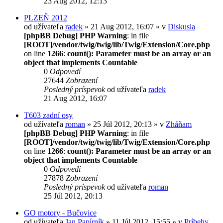
23 Aug 2012, 12:13
PLZEŇ 2012
od užívateľa
radek
» 21 Aug 2012, 16:07 » v
Diskusia
[phpBB Debug] PHP Warning
: in file
[ROOT]/vendor/twig/twig/lib/Twig/Extension/Core.php
on line
1266
:
count(): Parameter must be an array or an
object that implements Countable
0
Odpovedí
27644
Zobrazení
Posledný príspevok
od užívateľa
radek
21 Aug 2012, 16:07
T603 zadní osy
od užívateľa
roman
» 25 Júl 2012, 20:13 » v
Zháňam
[phpBB Debug] PHP Warning
: in file
[ROOT]/vendor/twig/twig/lib/Twig/Extension/Core.php
on line
1266
:
count(): Parameter must be an array or an
object that implements Countable
0
Odpovedí
27878
Zobrazení
Posledný príspevok
od užívateľa
roman
25 Júl 2012, 20:13
GO motory - Bučovice
od užívateľa
Jan Papírník
» 11 Júl 2012, 15:55 » v
Príbehy,