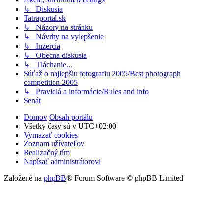
↳ Diskusia
Tatraportal.sk
↳ Názory na stránku
↳ Návrhy na vylepšenie
↳ Inzercia
↳ Obecna diskusia
↳ Tláchanie...
Súťaž o najlepšiu fotografiu 2005/Best photograph
competition 2005
↳ Pravidlá a informácie/Rules and info
Senát
Domov
Obsah portálu
Všetky časy sú v
UTC+02:00
Vymazať cookies
Zoznam užívateľov
Realizačný tím
Napísať administrátorovi
Založené na
phpBB
® Forum Software © phpBB Limited