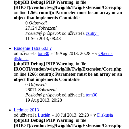
[phpBB Debug] PHP Warning
: in file
[ROOT]/vendor/twig/twig/lib/Twig/Extension/Core.php
on line
1266
:
count(): Parameter must be an array or an
object that implements Countable
0
Odpovedí
27124
Zobrazení
Posledný príspevok
od užívateľa
csuhy_
11 Sep 2013, 08:43
Riadenie Tatra 603 ?
od užívateľa
tom30
» 19 Aug 2013, 20:28 » v
Obecna
diskusia
[phpBB Debug] PHP Warning
: in file
[ROOT]/vendor/twig/twig/lib/Twig/Extension/Core.php
on line
1266
:
count(): Parameter must be an array or an
object that implements Countable
0
Odpovedí
28071
Zobrazení
Posledný príspevok
od užívateľa
tom30
19 Aug 2013, 20:28
Lednice 2013
od užívateľa
Lucián
» 10 Júl 2013, 22:23 » v
Diskusia
[phpBB Debug] PHP Warning
: in file
[ROOT]/vendor/twig/twig/lib/Twig/Extension/Core.php