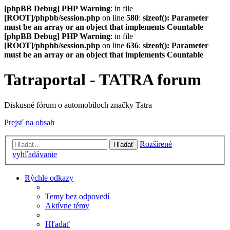
[phpBB Debug] PHP Warning
: in file
[ROOT]/phpbb/session.php
on line
580
:
sizeof(): Parameter
must be an array or an object that implements Countable
[phpBB Debug] PHP Warning
: in file
[ROOT]/phpbb/session.php
on line
636
:
sizeof(): Parameter
must be an array or an object that implements Countable
Tatraportal - TATRA forum
Diskusné fórum o automobiloch značky Tatra
Prejsť na obsah
Rozšírené
Hľadať
vyhľadávanie
Rýchle odkazy
Temy bez odpovedí
Aktívne témy
Hľadať