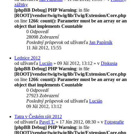
zážitky
[phpBB Debug] PHP Warning
: in file
[ROOT]/vendor/twig/twig/lib/Twig/Extension/Core.php
on line
1266
:
count(): Parameter must be an array or an
object that implements Countable
0
Odpovedí
28098
Zobrazení
Posledný príspevok
od užívateľa
Jan Papírník
11 Júl 2012, 15:55
Lednice 2012
od užívateľa
Lucián
» 09 Júl 2012, 13:12 » v
Diskusia
[phpBB Debug] PHP Warning
: in file
[ROOT]/vendor/twig/twig/lib/Twig/Extension/Core.php
on line
1266
:
count(): Parameter must be an array or an
object that implements Countable
0
Odpovedí
27923
Zobrazení
Posledný príspevok
od užívateľa
Lucián
09 Júl 2012, 13:12
Tatra v Českém ráji 2012
od užívateľa
Pavel T.
» 17 Jún 2012, 08:30 » v
Fotografie
[phpBB Debug] PHP Warning
: in file
[ROOT]/vendor/twig/twig/lib/Twig/Extension/Core.php