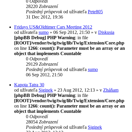
0
Odpovedí
28220
Zobrazení
Posledný príspevok
od užívateľa
Pete805
31 Dec 2012, 19:36
Fridays US&Oldtimer Cars Meeting 2012
od užívateľa
sumo
» 06 Sep 2012, 21:50 » v
Diskusia
[phpBB Debug] PHP Warning
: in file
[ROOT]/vendor/twig/twig/lib/Twig/Extension/Core.php
on line
1266
:
count(): Parameter must be an array or an
object that implements Countable
0
Odpovedí
29129
Zobrazení
Posledný príspevok
od užívateľa
sumo
06 Sep 2012, 21:50
Kapota Tatra 30
od užívateľa
Siginek
» 23 Aug 2012, 12:13 » v
Zháňam
[phpBB Debug] PHP Warning
: in file
[ROOT]/vendor/twig/twig/lib/Twig/Extension/Core.php
on line
1266
:
count(): Parameter must be an array or an
object that implements Countable
0
Odpovedí
28054
Zobrazení
Posledný príspevok
od užívateľa
Siginek