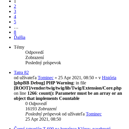
1
2
3
4
5
…
8
Ďalšia
Témy
Odpovedí
Zobrazení
Posledný príspevok
Tatra 82
od užívateľa
Tominec
» 25 Apr 2021, 08:50 » v
História
[phpBB Debug] PHP Warning
: in file
[ROOT]/vendor/twig/twig/lib/Twig/Extension/Core.php
on line
1266
:
count(): Parameter must be an array or an
object that implements Countable
0
Odpovedí
16193
Zobrazení
Posledný príspevok
od užívateľa
Tominec
25 Apr 2021, 08:50
Černý tatraplán T 600 na benzínce Klárov, navrhnuté