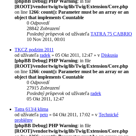
[phpBB Debug] PHP Warning
: in file
[ROOT]/vendor/twig/twig/lib/Twig/Extension/Core.php
on line
1266
:
count(): Parameter must be an array or an
object that implements Countable
0
Odpovedí
28842
Zobrazení
Posledný príspevok
od užívateľa
TATRA 75 CABRIO
10 Nov 2011, 00:01
TKCZ podzim 2011
od užívateľa
radek
» 05 Okt 2011, 12:47 » v
Diskusia
[phpBB Debug] PHP Warning
: in file
[ROOT]/vendor/twig/twig/lib/Twig/Extension/Core.php
on line
1266
:
count(): Parameter must be an array or an
object that implements Countable
0
Odpovedí
27915
Zobrazení
Posledný príspevok
od užívateľa
radek
05 Okt 2011, 12:47
Tatra 613/4 klima
od užívateľa
peto
» 04 Okt 2011, 17:02 » v
Technické
problémy
[phpBB Debug] PHP Warning
: in file
[ROOT]/vendor/twig/twig/lib/Twig/Extension/Core.php