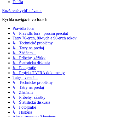
Ďalšia
Rozšírené vyhľadávanie
Rýchla navigácia vo fórach
Pravidla fora
↳ Pravidla fora - prosim precitat
Tatry 70-tych, 80-tych a 90-tych rokov
↳ Technické problémy
↳ Tatry na predaj
↳ Zháňam...
↳ Príbehy, zážitky
↳ Štatistická diskusia
↳ Fotografie
↳ Projekt TATRA dokumenty
Tatry - veteráni
↳ Technické problémy
↳ Tatry na predaj
↳ Zháňam
↳ Príbehy, zážitky
↳ Štatistická diskusia
↳ Fotografie
↳ História
Akcie, stretnutia/Meetings