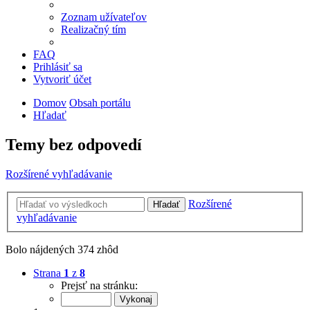
Zoznam užívateľov
Realizačný tím
FAQ
Prihlásiť sa
Vytvoriť účet
Domov
Obsah portálu
Hľadať
Temy bez odpovedí
Rozšírené vyhľadávanie
Rozšírené
Hľadať
vyhľadávanie
Bolo nájdených 374 zhôd
Strana
1
z
8
Prejsť na stránku: