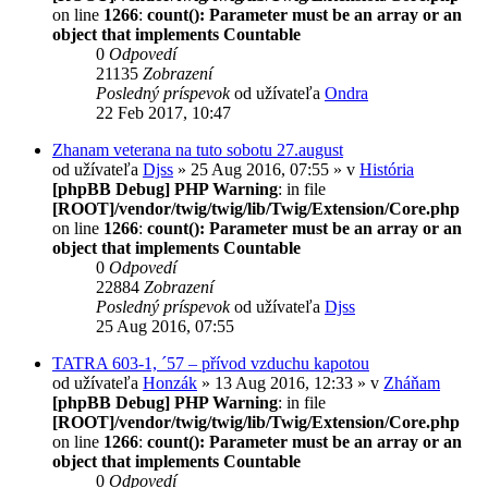
on line
1266
:
count(): Parameter must be an array or an
object that implements Countable
0
Odpovedí
21135
Zobrazení
Posledný príspevok
od užívateľa
Ondra
22 Feb 2017, 10:47
Zhanam veterana na tuto sobotu 27.august
od užívateľa
Djss
» 25 Aug 2016, 07:55 » v
História
[phpBB Debug] PHP Warning
: in file
[ROOT]/vendor/twig/twig/lib/Twig/Extension/Core.php
on line
1266
:
count(): Parameter must be an array or an
object that implements Countable
0
Odpovedí
22884
Zobrazení
Posledný príspevok
od užívateľa
Djss
25 Aug 2016, 07:55
TATRA 603-1, ´57 – přívod vzduchu kapotou
od užívateľa
Honzák
» 13 Aug 2016, 12:33 » v
Zháňam
[phpBB Debug] PHP Warning
: in file
[ROOT]/vendor/twig/twig/lib/Twig/Extension/Core.php
on line
1266
:
count(): Parameter must be an array or an
object that implements Countable
0
Odpovedí