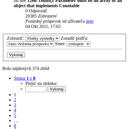
on line
1266
:
count(): Parameter must be an array or an
object that implements Countable
0
Odpovedí
20385
Zobrazení
Posledný príspevok
od užívateľa
peto
04 Okt 2011, 17:02
Zobraziť:
Zoradiť podľa:
Smer:
Bolo nájdených 374 zhôd
Strana
1
z
8
Prejsť na stránku:
1
2
3
4
5
…
8