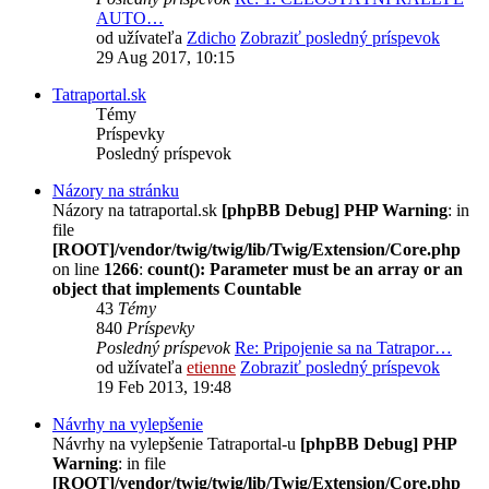
AUTO…
od užívateľa
Zdicho
Zobraziť posledný príspevok
29 Aug 2017, 10:15
Tatraportal.sk
Témy
Príspevky
Posledný príspevok
Názory na stránku
Názory na tatraportal.sk
[phpBB Debug] PHP Warning
: in
file
[ROOT]/vendor/twig/twig/lib/Twig/Extension/Core.php
on line
1266
:
count(): Parameter must be an array or an
object that implements Countable
43
Témy
840
Príspevky
Posledný príspevok
Re: Pripojenie sa na Tatrapor…
od užívateľa
etienne
Zobraziť posledný príspevok
19 Feb 2013, 19:48
Návrhy na vylepšenie
Návrhy na vylepšenie Tatraportal-u
[phpBB Debug] PHP
Warning
: in file
[ROOT]/vendor/twig/twig/lib/Twig/Extension/Core.php