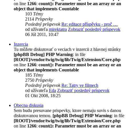
on line
1266
:
count(): Parameter must be an array or an
object that implements Countable
103
Témy
2114
Príspevky
Posledný príspevok
Re: editace příspěvku - proč …
od užívateľa
mirektatra
Zobraziť posledný príspevok
06 Júl 2011, 10:47
Inzercia
Tu môžete diskutovať o veciach v inzercii z hlavnej stránky
[phpBB Debug] PHP Warning
: in file
[ROOT]/vendor/twig/twig/lib/Twig/Extension/Core.php
on line
1266
:
count(): Parameter must be an array or an
object that implements Countable
185
Témy
2750
Príspevky
Posledný príspevok
Re: Tatry ve filmech
od užívateľa
Eda
Zobraziť posledný príspevok
01 Okt 2008, 18:25
Obecna diskusia
Sem budu presuvane prispevky, ktore nemaju suvis s danou
diskutovanou temou.
[phpBB Debug] PHP Warning
: in file
[ROOT]/vendor/twig/twig/lib/Twig/Extension/Core.php
on line
1266
:
count(): Parameter must be an array or an