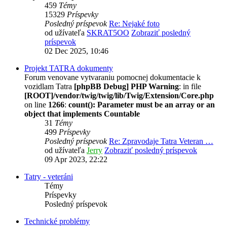
459
Témy
15329
Príspevky
Posledný príspevok
Re: Nejaké foto
od užívateľa
SKRAT5OO
Zobraziť posledný
príspevok
02 Dec 2025, 10:46
Projekt TATRA dokumenty
Forum venovane vytvaraniu pomocnej dokumentacie k
vozidlam Tatra
[phpBB Debug] PHP Warning
: in file
[ROOT]/vendor/twig/twig/lib/Twig/Extension/Core.php
on line
1266
:
count(): Parameter must be an array or an
object that implements Countable
31
Témy
499
Príspevky
Posledný príspevok
Re: Zpravodaje Tatra Veteran …
od užívateľa
Jerry
Zobraziť posledný príspevok
09 Apr 2023, 22:22
Tatry - veteráni
Témy
Príspevky
Posledný príspevok
Technické problémy