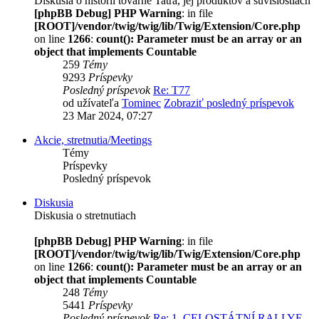
Diskusia o histórii továrne Tatra, jej produktov a súvislostiach
[phpBB Debug] PHP Warning
: in file
[ROOT]/vendor/twig/twig/lib/Twig/Extension/Core.php
on line
1266
:
count(): Parameter must be an array or an
object that implements Countable
259
Témy
9293
Príspevky
Posledný príspevok
Re: T77
od užívateľa
Tominec
Zobraziť posledný príspevok
23 Mar 2024, 07:27
Akcie, stretnutia/Meetings
Témy
Príspevky
Posledný príspevok
Diskusia
Diskusia o stretnutiach
[phpBB Debug] PHP Warning
: in file
[ROOT]/vendor/twig/twig/lib/Twig/Extension/Core.php
on line
1266
:
count(): Parameter must be an array or an
object that implements Countable
248
Témy
5441
Príspevky
Posledný príspevok
Re: 1. CELOSTÁTNÍ RALLYE