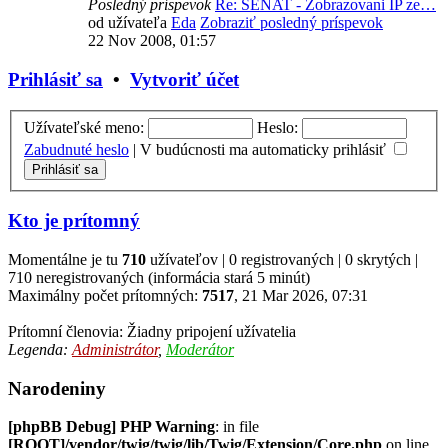
Posledný príspevok
Re: SENAT - Zobrazovani IP ze…
od užívateľa
Eda
Zobraziť posledný príspevok
22 Nov 2008, 01:57
Prihlásiť sa
•
Vytvoriť účet
Užívateľské meno:
Heslo:
Zabudnuté heslo
|
V budúcnosti ma automaticky prihlásiť
Kto je prítomný
Momentálne je tu
710
užívateľov | 0 registrovaných | 0 skrytých |
710 neregistrovaných (informácia stará 5 minút)
Maximálny počet prítomných:
7517
, 21 Mar 2026, 07:31
Prítomní členovia: Žiadny pripojení užívatelia
Legenda:
Administrátor
,
Moderátor
Narodeniny
[phpBB Debug] PHP Warning
: in file
[ROOT]/vendor/twig/twig/lib/Twig/Extension/Core.php
on line