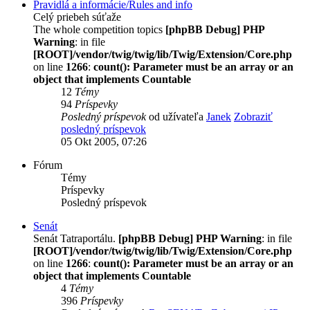
Pravidlá a informácie/Rules and info
Celý priebeh súťaže
The whole competition topics
[phpBB Debug] PHP
Warning
: in file
[ROOT]/vendor/twig/twig/lib/Twig/Extension/Core.php
on line
1266
:
count(): Parameter must be an array or an
object that implements Countable
12
Témy
94
Príspevky
Posledný príspevok
od užívateľa
Janek
Zobraziť
posledný príspevok
05 Okt 2005, 07:26
Fórum
Témy
Príspevky
Posledný príspevok
Senát
Senát Tatraportálu.
[phpBB Debug] PHP Warning
: in file
[ROOT]/vendor/twig/twig/lib/Twig/Extension/Core.php
on line
1266
:
count(): Parameter must be an array or an
object that implements Countable
4
Témy
396
Príspevky