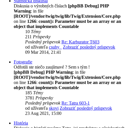
Štatistická diskusia
Diskusia o výrobných číslach
[phpBB Debug] PHP
Warning
: in file
[ROOT]/vendor/twig/twig/lib/Twig/Extension/Core.php
on line
1266
:
count(): Parameter must be an array or an
object that implements Countable
10
Témy
211
Príspevky
Posledný príspevok
Re: Karburator T603
od užívateľa
csuhy_
Zobraziť posledný príspevok
09 Mar 2014, 21:41
Fotografie
Odfotili ste niečo zaujímavé ? Sem s tým !
[phpBB Debug] PHP Warning
: in file
[ROOT]/vendor/twig/twig/lib/Twig/Extension/Core.php
on line
1266
:
count(): Parameter must be an array or an
object that implements Countable
185
Témy
3781
Príspevky
Posledný príspevok
Re: Tatra 603-1
od užívateľa
skovi
Zobraziť posledný príspevok
23 Aug 2021, 15:00
História