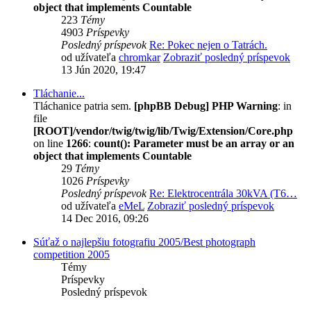
object that implements Countable
223
Témy
4903
Príspevky
Posledný príspevok
Re: Pokec nejen o Tatrách.
od užívateľa
chromkar
Zobraziť posledný príspevok
13 Jún 2020, 19:47
Tláchanie...
Tláchanice patria sem.
[phpBB Debug] PHP Warning
: in
file
[ROOT]/vendor/twig/twig/lib/Twig/Extension/Core.php
on line
1266
:
count(): Parameter must be an array or an
object that implements Countable
29
Témy
1026
Príspevky
Posledný príspevok
Re: Elektrocentrála 30kVA (T6…
od užívateľa
eMeL
Zobraziť posledný príspevok
14 Dec 2016, 09:26
Súťaž o najlepšiu fotografiu 2005/Best photograph
competition 2005
Témy
Príspevky
Posledný príspevok