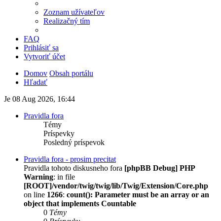
Zoznam užívateľov
Realizačný tím
FAQ
Prihlásiť sa
Vytvoriť účet
Domov
Obsah portálu
Hľadať
Je 08 Aug 2026, 16:44
Pravidla fora
Témy
Príspevky
Posledný príspevok
Pravidla fora - prosim precitat
Pravidla tohoto diskusneho fora
[phpBB Debug] PHP
Warning
: in file
[ROOT]/vendor/twig/twig/lib/Twig/Extension/Core.php
on line
1266
:
count(): Parameter must be an array or an
object that implements Countable
0
Témy