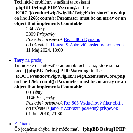
Technické problémy s našimi tatrovkami
[phpBB Debug] PHP Warning
: in file
[ROOT]/vendor/twig/twig/lib/Twig/Extension/Core.php
on line
1266
:
count(): Parameter must be an array or an
object that implements Countable
234
Témy
3309
Príspevky
Posledný príspevok
Re: T 805 Dynamo
od užívateľa
Honza. S
Zobraziť posledný príspevok
11 Máj 2024, 13:00
Tatry na predaj
Tu môžete diskutovať o automobiloch Tatra, ktoré sú na
predaj
[phpBB Debug] PHP Warning
: in file
[ROOT]/vendor/twig/twig/lib/Twig/Extension/Core.php
on line
1266
:
count(): Parameter must be an array or an
object that implements Countable
60
Témy
1146
Príspevky
Posledný príspevok
Re: 603 Vzduchový filter obti…
od užívateľa
jano_f
Zobraziť posledný príspevok
01 Jún 2010, 21:30
Zháňam
Čo jednému chýba, iný môže mať...
[phpBB Debug] PHP