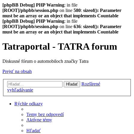
[phpBB Debug] PHP Warning
: in file
[ROOT]/phpbb/session.php
on line
580
:
sizeof(): Parameter
must be an array or an object that implements Countable
[phpBB Debug] PHP Warning
: in file
[ROOT]/phpbb/session.php
on line
636
:
sizeof(): Parameter
must be an array or an object that implements Countable
Tatraportal - TATRA forum
Diskusné fórum o automobiloch značky Tatra
Prejsť na obsah
Rozšírené
Hľadať
vyhľadávanie
Rýchle odkazy
Temy bez odpovedí
Aktívne témy
Hľadať