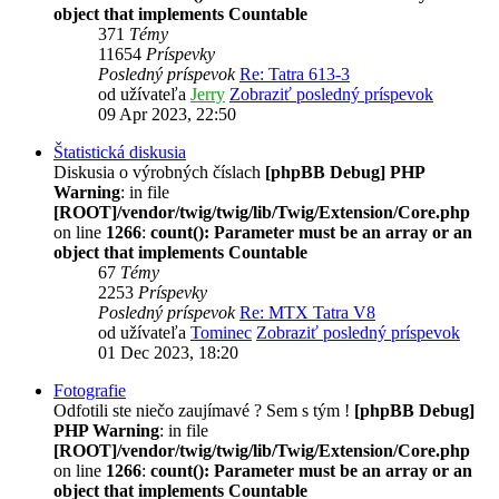
object that implements Countable
371
Témy
11654
Príspevky
Posledný príspevok
Re: Tatra 613-3
od užívateľa
Jerry
Zobraziť posledný príspevok
09 Apr 2023, 22:50
Štatistická diskusia
Diskusia o výrobných číslach
[phpBB Debug] PHP
Warning
: in file
[ROOT]/vendor/twig/twig/lib/Twig/Extension/Core.php
on line
1266
:
count(): Parameter must be an array or an
object that implements Countable
67
Témy
2253
Príspevky
Posledný príspevok
Re: MTX Tatra V8
od užívateľa
Tominec
Zobraziť posledný príspevok
01 Dec 2023, 18:20
Fotografie
Odfotili ste niečo zaujímavé ? Sem s tým !
[phpBB Debug]
PHP Warning
: in file
[ROOT]/vendor/twig/twig/lib/Twig/Extension/Core.php
on line
1266
:
count(): Parameter must be an array or an
object that implements Countable