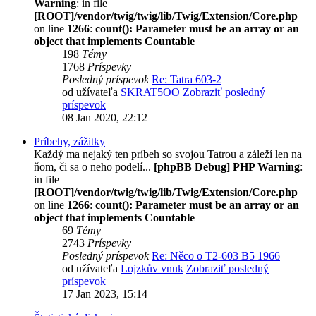
Warning
: in file
[ROOT]/vendor/twig/twig/lib/Twig/Extension/Core.php
on line
1266
:
count(): Parameter must be an array or an
object that implements Countable
198
Témy
1768
Príspevky
Posledný príspevok
Re: Tatra 603-2
od užívateľa
SKRAT5OO
Zobraziť posledný
príspevok
08 Jan 2020, 22:12
Príbehy, zážitky
Každý ma nejaký ten príbeh so svojou Tatrou a záleží len na
ňom, či sa o neho podelí...
[phpBB Debug] PHP Warning
:
in file
[ROOT]/vendor/twig/twig/lib/Twig/Extension/Core.php
on line
1266
:
count(): Parameter must be an array or an
object that implements Countable
69
Témy
2743
Príspevky
Posledný príspevok
Re: Něco o T2-603 B5 1966
od užívateľa
Lojzkův vnuk
Zobraziť posledný
príspevok
17 Jan 2023, 15:14