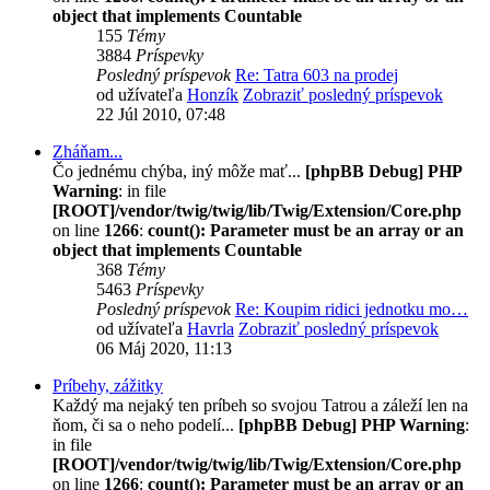
object that implements Countable
155
Témy
3884
Príspevky
Posledný príspevok
Re: Tatra 603 na prodej
od užívateľa
Honzík
Zobraziť posledný príspevok
22 Júl 2010, 07:48
Zháňam...
Čo jednému chýba, iný môže mať...
[phpBB Debug] PHP
Warning
: in file
[ROOT]/vendor/twig/twig/lib/Twig/Extension/Core.php
on line
1266
:
count(): Parameter must be an array or an
object that implements Countable
368
Témy
5463
Príspevky
Posledný príspevok
Re: Koupim ridici jednotku mo…
od užívateľa
Havrla
Zobraziť posledný príspevok
06 Máj 2020, 11:13
Príbehy, zážitky
Každý ma nejaký ten príbeh so svojou Tatrou a záleží len na
ňom, či sa o neho podelí...
[phpBB Debug] PHP Warning
:
in file
[ROOT]/vendor/twig/twig/lib/Twig/Extension/Core.php
on line
1266
:
count(): Parameter must be an array or an