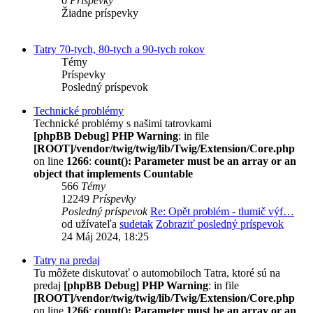
0
Príspevky
Žiadne príspevky
Tatry 70-tych, 80-tych a 90-tych rokov
Témy
Príspevky
Posledný príspevok
Technické problémy
Technické problémy s našimi tatrovkami
[phpBB Debug] PHP Warning
: in file
[ROOT]/vendor/twig/twig/lib/Twig/Extension/Core.php
on line
1266
:
count(): Parameter must be an array or an
object that implements Countable
566
Témy
12249
Príspevky
Posledný príspevok
Re: Opět problém - tlumič výf…
od užívateľa
sudetak
Zobraziť posledný príspevok
24 Máj 2024, 18:25
Tatry na predaj
Tu môžete diskutovať o automobiloch Tatra, ktoré sú na
predaj
[phpBB Debug] PHP Warning
: in file
[ROOT]/vendor/twig/twig/lib/Twig/Extension/Core.php
on line
1266
:
count(): Parameter must be an array or an